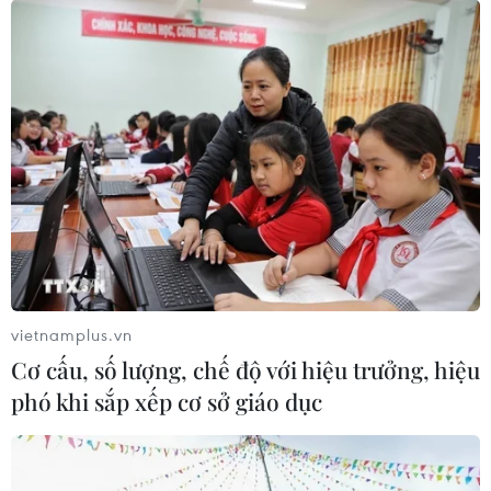
Đến chiều 23/7, nước lũ trên sông Lam tiếp tục dâng
cao do lượng nước ồ ạt từ thượng nguồn đổ về. Hàng
chục ngôi nhà đã bị ngập sâu, có nơi ngập sâu gần
4m.
vietnamplus.vn
Cơ cấu, số lượng, chế độ với hiệu trưởng, hiệu
phó khi sắp xếp cơ sở giáo dục