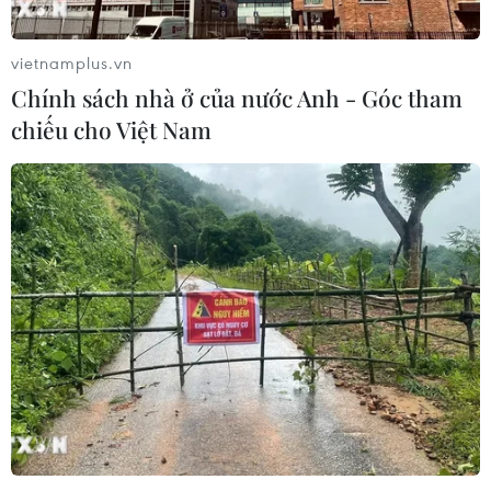
vietnamplus.vn
Chính sách nhà ở của nước Anh - Góc tham
chiếu cho Việt Nam
TIN CÙNG CHUYÊN MỤC
Bế mạc Hội thi lực lượng tham gia
bảo vệ an ninh, trật tự ở cơ sở giỏi