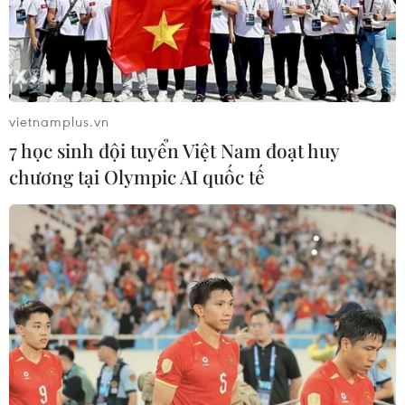
Khẩn trương phân luồng giao thông sau vụ sạt
lở trên tuyến ĐT161 ở Lào Cai
vietnamplus.vn
7 học sinh đội tuyển Việt Nam đoạt huy
chương tại Olympic AI quốc tế
TIN LIÊN QUAN