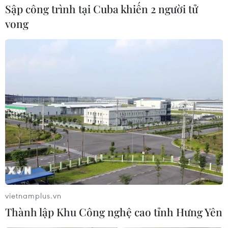
Sập công trình tại Cuba khiến 2 người tử
vong
Nghệ An: Nước lũ ồ ạt đổ về, các xã
biên giới ngập mênh mông, có nơi sâu
vietnamplus.vn
đến 4m
Thành lập Khu Công nghệ cao tỉnh Hưng Yên
24/07/2025 01:18