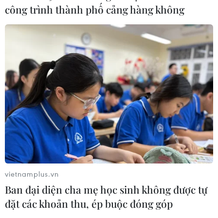
công trình thành phố cảng hàng không
07/08/2026 08:45
Quân khu 7 đẩy mạnh ứng dụng
khoa học-công nghệ trong tìm kiếm,
quy tập hài cốt liệt sỹ
07/08/2026 08:45
Xem thêm
vietnamplus.vn
Ban đại diện cha mẹ học sinh không được tự
đặt các khoản thu, ép buộc đóng góp
CƠ QUAN CHỦ QUẢN: THÔNG TẤN XÃ VIỆT NAM