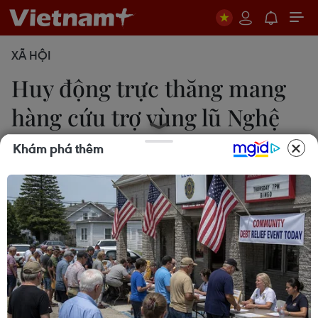
XÃ HỘI
Huy động trực thăng mang
hàng cứu trợ vùng lũ Nghệ
An
Khám phá thêm
Trịnh Duy Hưng
24/07/2025 04:38
Ngày 24/7, Bộ Quốc phòng đã huy động 2 máy
bay trực thăng thuộc Công ty Trực thăng Miền Bắc
và Trung đoàn 916 thực hiện nhiệm vụ cứu trợ khẩn
cấp cho người dân bị cô lập.