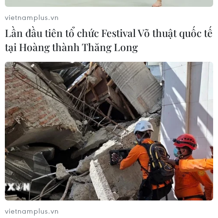
vietnamplus.vn
Lần đầu tiên tổ chức Festival Võ thuật quốc tế
tại Hoàng thành Thăng Long
Nghệ An: 3 người chết, 4 người bị thương
do ảnh hưởng của bão số 3
24/07/2025 02:23
Do ảnh hưởng của cơn bão số 3, toàn tỉnh Nghệ An có 3
người bị chết, 4 người bị thương và hiện còn trên 9.000
hộ bị cô lập, chia cắt, mất điện hoàn toàn.
vietnamplus.vn