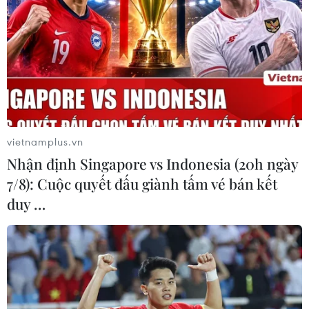
(TTXVN/Vietnam+)
vietnamplus.vn
Nhận định Singapore vs Indonesia (20h ngày
7/8): Cuộc quyết đấu giành tấm vé bán kết
duy …
#Trực thăng Miền Bắc
#cứu trợ mưa lũ
#Nghệ An ngập