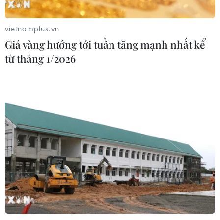
loạt ôtô thủng lốp trên cao tốc Bắc-
Nam
vietnamplus.vn
07/08/2026 10:03
Giá vàng hướng tới tuần tăng mạnh nhất kể
từ tháng 1/2026
An Giang: Kịp thời hỗ trợ các hộ dân
bị cháy nhà tại xóm Chăm La Ma
07/08/2026 09:52
Đồng chí Lê Quang Đạo - nhà lãnh
đạo tài năng của Đảng và cách mạng
Việt Nam
07/08/2026 09:49
Tháo gỡ dứt điểm vướng mắc hiện