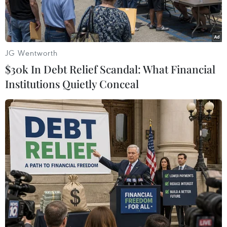
JG Wentworth
$30k In Debt Relief Scandal: What Financial
Institutions Quietly Conceal
Trực thăng lên đường cứu trợ người dân vùng lũ. (Ảnh: TTXVN
phát)
Trước tình hình lũ lụt nghiêm trọng tại phía Tây
tỉnh Nghệ An, khiến 3 cầu treo bị cuốn trôi, đặc