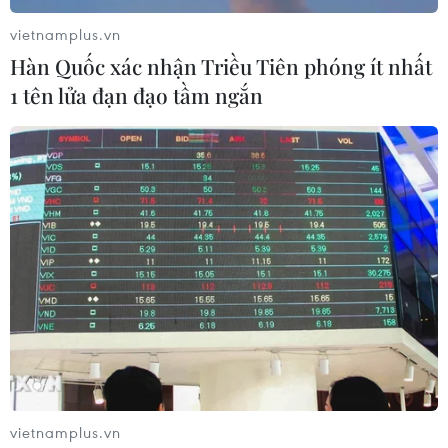
COVID-19 gây ra là khác biệt hẳn so với những
vietnamplus.vn
cú sốc kinh tế trước đây./.
Hàn Quốc xác nhận Triều Tiên phóng ít nhất
(TTXVN/Vietnam+)
1 tên lửa đạn đạo tầm ngắn
vietnamplus.vn