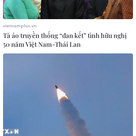
vietnamplus.vn
Tà áo truyền thống “đan kết” tình hữu nghị
50 năm Việt Nam-Thái Lan
(Nhấp chuột để xem kích thước chuẩn)
Các chuyên gia kinh tế nhận định hệ thống kinh
tế hiện nay là dễ tổn thương và cuộc khủng
hoảng do đại dịch viêm đường hô hấp cấp