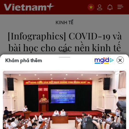
KINH TẾ
[Infographics] COVID-19 và
bài học cho các nền kinh tế
Khám phá thêm
17/04/2020 23:07
Các nền kinh tế cần hướng tới một mô hình tăng
trưởng giản đơn, tôn trọng tính hữu hạn, điều chỉnh
lại lĩnh vực tài chính, bảo hộ hệ thống sinh thái, xã
hội và dịch tễ.