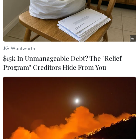
JG Wentworth
$15k In Unmanageable Debt? The "Relief
Program" Creditors Hide From You
Thanh khoản đạt hơn 8.783 tỷ đồng nhưng
chứng khoán vẫn đỏ sàn
16/04/2018 09:05
Phiên ngày 16/4, thị trường chào tuần mới trong không
khí ảm đạm, áp lực bán chiếm ưu thế, tổng giá trị giao
dịch toàn thị trường 8.783 tỷ đồng.