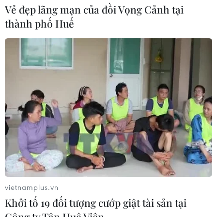
Vẻ đẹp lãng mạn của đồi Vọng Cảnh tại
thành phố Huế
CƠ QUAN CHỦ QUẢN: THÔNG TẤN XÃ VIỆT NAM
Tổng Biên tập: TRẦN TIẾN DUẨN
Phó Tổng Biên tập: NGUYỄN THỊ TÁM, KHÚC THANH
THỦY
Sở hữu trí tuệ
Quy định sử dụng
RSS
Hỗ trợ
Ngôn ngữ
TTXVN
Dịch vụ tin
Quảng cáo
Liên hệ
vietnamplus.vn
Khởi tố 19 đối tượng cướp giật tài sản tại
Công ty Tân Huê Viên