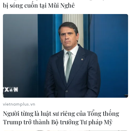
bị sóng cuốn tại Mũi Nghê
Chứng khoán toàn cầu đi lên nhờ số liệu về
kinh tế Trung Quốc
18/04/2018 03:05
Hầu hết các thị trường chứng khoán toàn cầu đi lên
trong phiên 17/4, nhờ số liệu cho thấy tăng trưởng kinh
tế quý 1/2018 của Trung Quốc mạnh hơn dự kiến.
vietnamplus.vn
Người từng là luật sư riêng của Tổng thống
Trump trở thành Bộ trưởng Tư pháp Mỹ