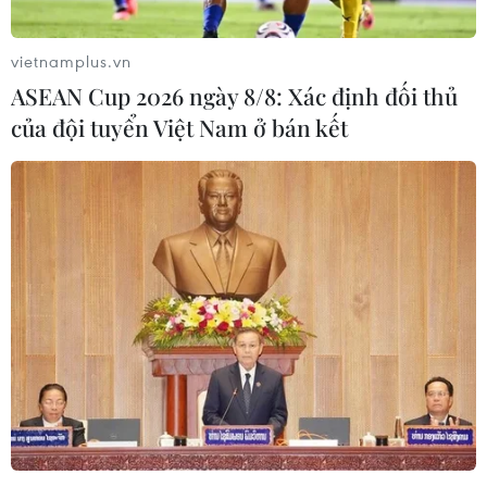
Anh-Pháp tấn công bằng tên lửa nhằm vào Syria cuối
tuần qua.
vietnamplus.vn
ASEAN Cup 2026 ngày 8/8: Xác định đối thủ
của đội tuyển Việt Nam ở bán kết
Nhóm cổ phiếu tài chính tăng giá, chỉ số