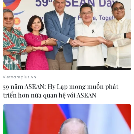
VN-Index tăng hơn 27 điểm, khối
ngoại mua ròng trở lại hơn 1.000 tỷ
đồng
03/08/2026 09:32
Cổ phiếu công nghệ giảm sâu: Định
giá lại hay cơ hội tích lũy?
03/08/2026 08:45
vietnamplus.vn
59 năm ASEAN: Hy Lạp mong muốn phát
Chứng khoán hồi phục gần 3%, thị
triển hơn nữa quan hệ với ASEAN
trường kỳ vọng khởi sắc trong tháng
Tám
02/08/2026 11:18