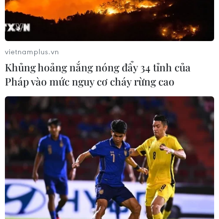
vietnamplus.vn
Khủng hoảng nắng nóng đẩy 34 tỉnh của
Pháp vào mức nguy cơ cháy rừng cao
Nhà đầu tư chứng khoán hy vọng khủng
hoảng Trung Đông không leo thang
16/04/2018 12:16
Nhiều sàn chứng khoán châu Á giảm điểm trong phiên
giao dịch chiều 16/4, sau khi liên quân ba nước Mỹ-