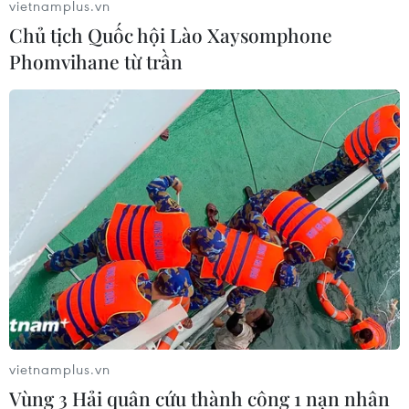
VN-Index lấy lại sắc xanh
vietnamplus.vn
Chủ tịch Quốc hội Lào Xaysomphone
17/04/2018 09:06
Phomvihane từ trần
Phiên ngày 17/4, thị trường có một phiên giao dịch
giằng co mạnh mẽ. Tuy nhiên về cuối ngày, lực cầu gia
tăng trên diện rộng và giúp các chỉ số chính lấy lại sắc
xanh.
vietnamplus.vn
Vùng 3 Hải quân cứu thành công 1 nạn nhân