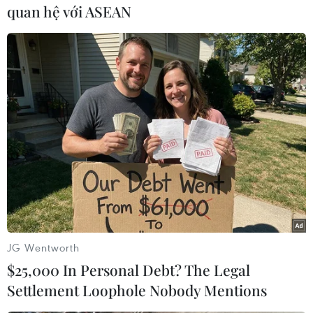
quan hệ với ASEAN
(Nhấp chuột vào ảnh để xem kích thước chuẩn.)
(Vietnam+)
JG Wentworth
$25,000 In Personal Debt? The Legal
Settlement Loophole Nobody Mentions