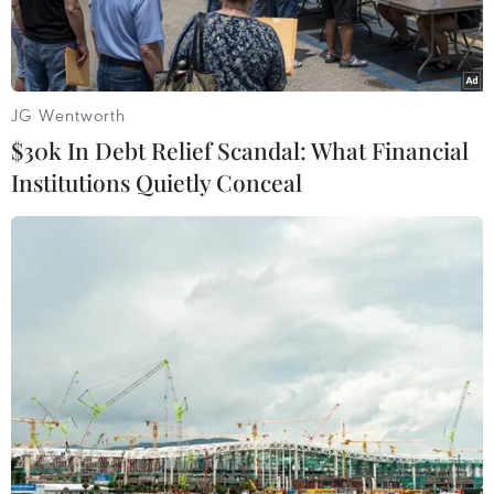
JG Wentworth
$30k In Debt Relief Scandal: What Financial
Institutions Quietly Conceal
(Ảnh minh họa. Nguồn: TTXVN)
Công ty Đầu tư Xây dựng Vạn Tường đã tổ chức
chào bán cổ phần lần đầu ra công chúng (IPO)
hơn 9,4 triệu cổ phần, tương đương 59,97% vốn
điều lệ, giá khởi điểm 10.000 đồng/cổ phần, tại