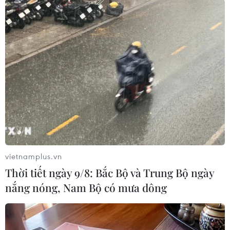
#Bất động sản
#Xây dựng Vạn Tường
#Máy vi tính
#Máy vi tính
#VN-Index
#VN30
#HNX-Index
#HNX30
#UpCoM-Index
#VNXALL-Index
#Tin tức
#Tin tức mới nhất
#Tin tức 24h
#Tin tức mới nhất trong ngày
#Tin tức thời sự
#Tin tức hot
#Tin tức an ninh
#Tin tức hot
#An ninh
#An ninh Nghệ An
#Thời sự
#Thời sự hôm nay
#Bản tin thời sự
#Tội phạm
#Truy nã
#Tội phạm hình sự
#Hình sự
#Công an
#Vụ án
#Phạm pháp
#Pháp luật
#Pháp đình
#Xã hội
vietnamplus.vn
#An ninh xã hội
#Chính trị
#VietnamPlus
Thời tiết ngày 9/8: Bắc Bộ và Trung Bộ ngày
#Vietnam
#Plus
#Thanh khoản
nắng nóng, Nam Bộ có mưa dông
#Cổ phiếu vốn hóa lớn
#Blue-chip
#Cung-cầu
#Dòng tiền
#Chứng khoán
TP. Hà Nội
Tp. Hồ Chí Minh