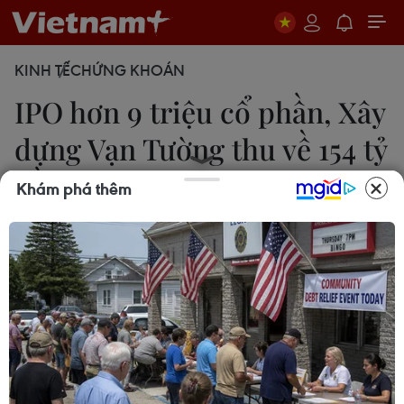
KINH TẾ
CHỨNG KHOÁN
IPO hơn 9 triệu cổ phần, Xây
dựng Vạn Tường thu về 154 tỷ
đồng
Khám phá thêm
Linh Chi
18/04/2018 07:37
Công ty Đầu tư Xây dựng Vạn Tường đã tổ chức
chào bán cổ phần lần đầu ra công chúng hơn 9,4
triệu cổ phần, tương đương 59,97% vốn điều lệ.