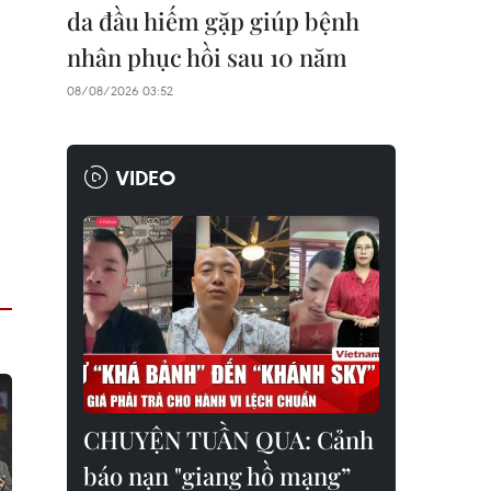
da đầu hiếm gặp giúp bệnh
nhân phục hồi sau 10 năm
08/08/2026 03:52
VIDEO
CHUYỆN TUẦN QUA: Cảnh
báo nạn "giang hồ mạng”