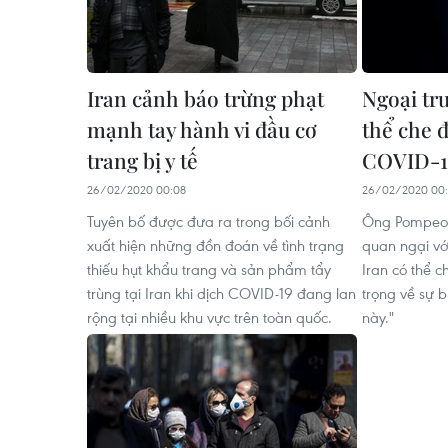
Iran cảnh báo trừng phạt
Ngoại tr
mạnh tay hành vi đầu cơ
thể che đ
trang bị y tế
COVID-1
26/02/2020 00:08
26/02/2020 00:
Tuyên bố được đưa ra trong bối cảnh
Ông Pompeo 
xuất hiện những đồn đoán về tình trạng
quan ngại vớ
thiếu hụt khẩu trang và sản phẩm tẩy
Iran có thể c
trùng tại Iran khi dịch COVID-19 đang lan
trọng về sự 
rộng tại nhiều khu vực trên toàn quốc.
này."