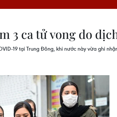
êm 3 ca tử vong do dị
OVID-19 tại Trung Đông, khi nước này vừa ghi nhậ