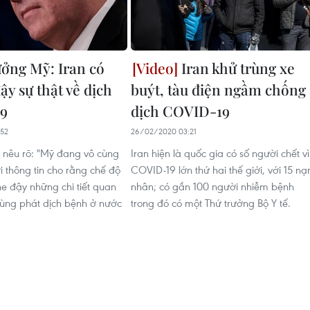
ưởng Mỹ: Iran có
Iran khử trùng xe
ậy sự thật về dịch
buýt, tàu điện ngầm chống
9
dịch COVID-19
52
26/02/2020 03:21
nêu rõ: "Mỹ đang vô cùng
Iran hiện là quốc gia có số người chết vì
i thông tin cho rằng chế độ
COVID-19 lớn thứ hai thế giới, với 15 nạ
he đậy những chi tiết quan
nhân; có gần 100 người nhiễm bệnh
bùng phát dịch bệnh ở nước
trong đó có một Thứ trưởng Bộ Y tế.