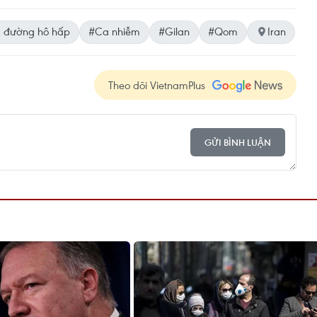
 đường hô hấp
#Ca nhiễm
#Gilan
#Qom
Iran
Theo dõi VietnamPlus
GỬI BÌNH LUẬN