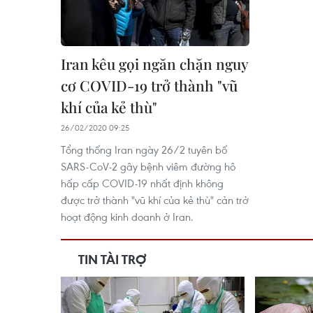
Iran kêu gọi ngăn chặn nguy
cơ COVID-19 trở thành "vũ
khí của kẻ thù"
26/02/2020 09:25
Tổng thống Iran ngày 26/2 tuyên bố
SARS-CoV-2 gây bệnh viêm đường hô
hấp cấp COVID-19 nhất định không
được trở thành "vũ khí của kẻ thù" cản trở
hoạt động kinh doanh ở Iran.