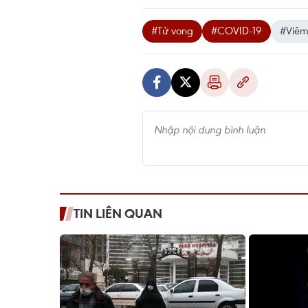
#Tử vong
#COVID-19
#Viêm
TIN LIÊN QUAN