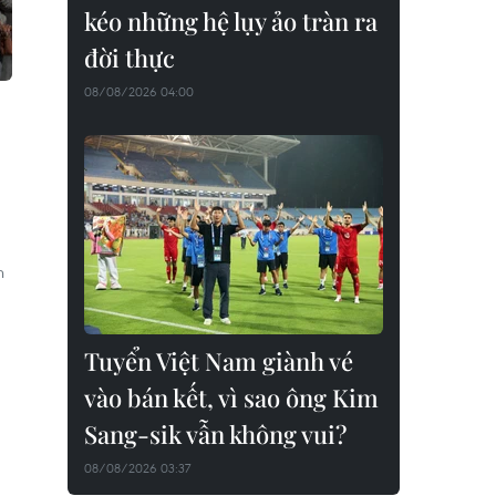
kéo những hệ lụy ảo tràn ra
đời thực
08/08/2026 04:00
n
Tuyển Việt Nam giành vé
vào bán kết, vì sao ông Kim
Sang-sik vẫn không vui?
08/08/2026 03:37