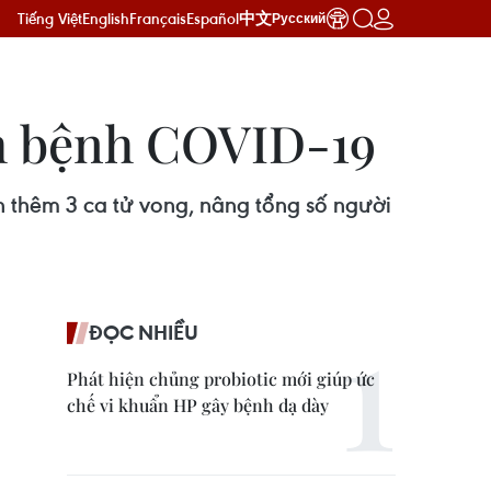
Tiếng Việt
English
Français
Español
中文
Русский
ch bệnh COVID-19
n thêm 3 ca tử vong, nâng tổng số người
ĐỌC NHIỀU
Phát hiện chủng probiotic mới giúp ức
chế vi khuẩn HP gây bệnh dạ dày