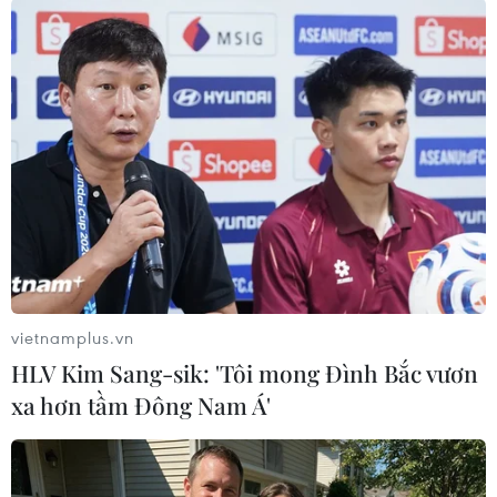
TIN LIÊN QUAN
vietnamplus.vn
HLV Kim Sang-sik: 'Tôi mong Đình Bắc vươn
Tàu sân bay Abraham Lincoln của Mỹ đi
xa hơn tầm Đông Nam Á'
qua Eo biển Hormuz
20/11/2019 00:36
Nhóm tàu sân bay đã di chuyển qua tuyến hàng hải