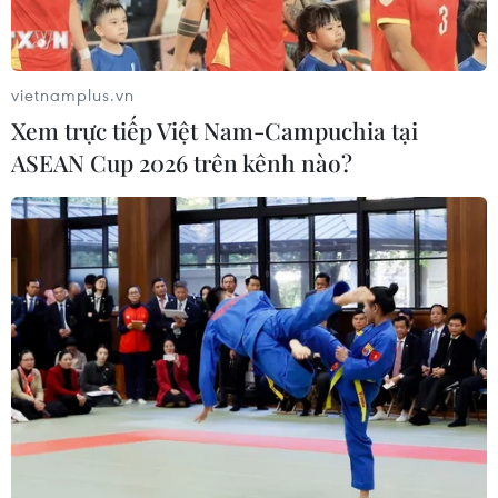
vietnamplus.vn
Xem trực tiếp Việt Nam-Campuchia tại
ASEAN Cup 2026 trên kênh nào?
Căng thẳng Mỹ-Iran: Australia điều tàu
chiến đến eo biển Hormuz
13/01/2020 10:04
Số thủy thủ đoàn đi cùng tàu lên tới 190 người và theo
chiến dịch, tàu HMAS Toowomba sẽ làm nhiệm vụ an
ninh hàng hải tại khu vực Eo biển Hormuz trong khoảng
thời gian sáu tháng.