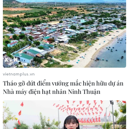
05/08/2026 03:42
Italy có thể tham gia cơ chế xác minh
giải giáp Hezbollah tại Nam Liban
04/08/2026 22:42
Iran-Oman đàm phán thiết lập tuyến
hàng hải mới qua eo biển Hormuz
vietnamplus.vn
04/08/2026 22:42
Tháo gỡ dứt điểm vướng mắc hiện hữu dự án
Nhà máy điện hạt nhân Ninh Thuận
Cố vấn quân sự Iran tiết lộ
sốc, tuyên bố hàng trăm binh sĩ Mỹ
đã thiệt mạng
04/08/2026 15:51