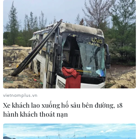
trên Biển Đỏ
05/08/2026 15:29
Israel và Liban không đạt tiến triển
trong ngày đàm phán đầu tiên
05/08/2026 15:01
Xung đột tại Trung Đông: Tàu hàng
Ấn Độ bị đánh chìm trên Biển Đỏ
05/08/2026 04:40
vietnamplus.vn
Xe khách lao xuống hố sâu bên đường, 18
hành khách thoát nạn
Israel phát triển xét nghiệm máu đơn
giản giúp phát hiện sớm ung thư
phổi