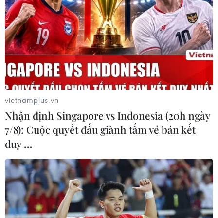
tới eo biển Hormuz
18/12/2019 07:41
Tàu khu trục Wang Geon chở lực lượng hải quân
Cheonghae đợt 31 sẽ rời cảng Busan cuối tháng này để
bàn giao nhiệm vụ với tàu Kang Gam Chan đang làm
nhiệm vụ trên vùng biển vịnh Aden.
vietnamplus.vn
Nhận định Singapore vs Indonesia (20h ngày
7/8): Cuộc quyết đấu giành tấm vé bán kết
duy …