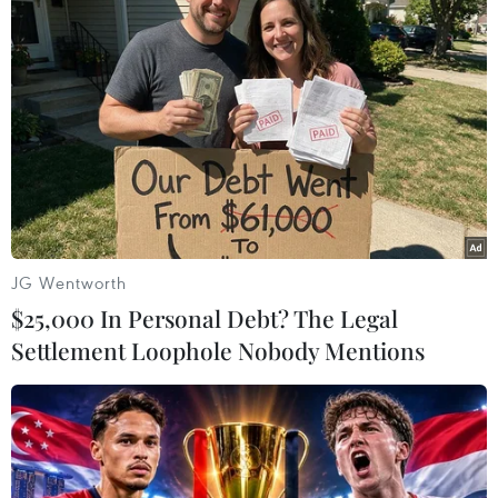
chia tách Iran với Các Tiểu vương quốc Arập thống nhất
(UAE) và hướng về vùng Vịnh mà không gặp rắc rối gì.
JG Wentworth
$25,000 In Personal Debt? The Legal
Settlement Loophole Nobody Mentions
Hàn Quốc có thể điều lực lượng hải quân