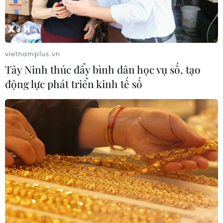
Tín hiệu tích cực đối với tiến trình
phục hồi kinh tế của Syria
03/08/2026 07:22
vietnamplus.vn
Tây Ninh thúc đẩy bình dân học vụ số, tạo
Tổng thống Mỹ: Các bên đạt bước
động lực phát triển kinh tế số
tiến hướng tới chấm dứt xung đột với
Iran
03/08/2026 06:24
Tổng thống Trump thông báo thời
điểm Mỹ nối lại đàm phán với Iran
03/08/2026 00:50
Iran và Oman sắp đạt thỏa thuận về