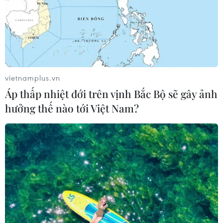
vietnamplus.vn
Áp thấp nhiệt đới trên vịnh Bắc Bộ sẽ gây ảnh
hưởng thế nào tới Việt Nam?
TIN CÙNG CHUYÊN MỤC
Mỹ có đang chuẩn bị một
chiến lược mới nhằm vào Iran?
07/08/2026 10:08