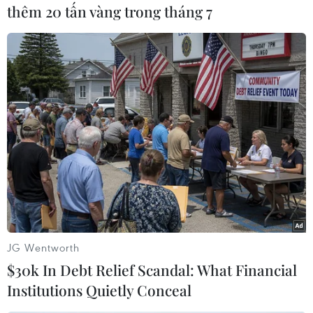
thêm 20 tấn vàng trong tháng 7
#Hàn Quốc
#Irran
#Eo biển Hormuz
#liên minh do Mỹ dẫn đầu
Hàn Quốc
Iran
Theo dõi VietnamPlus
JG Wentworth
$30k In Debt Relief Scandal: What Financial
Institutions Quietly Conceal