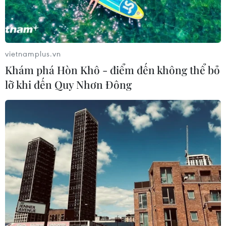
Mỹ can thiệp khẩn cấp, ngăn
Israel mở rộng đòn trừng phạt
Hezbollah
07/08/2026 02:31
vietnamplus.vn
Khám phá Hòn Khô - điểm đến không thể bỏ
Syria: Nổ xe buýt gần thủ đô
lỡ khi đến Quy Nhơn Đông
Damascus khiến 2 người chết và 13
người bị thương
07/08/2026 00:50
Lực lượng Houthi tấn công quân đội
Yemen, ít nhất 45 binh sỹ thương
vong
06/08/2026 23:57