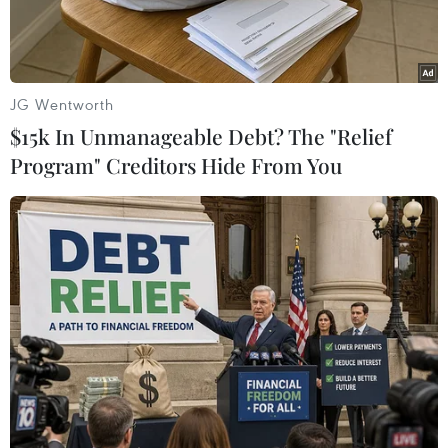
JG Wentworth
$15k In Unmanageable Debt? The "Relief
Program" Creditors Hide From You
Tàu chở hàng tại khu vực vùng Vịnh, ngoài khơi thành phố cảng
Bandar Abbas của Iran, một vị trí chiến lược ở Eo biển Hormuz.
(Ảnh: AFP/TTXVN)
Theo Yonhap, một quan chức giấu tên của Bộ
Ngoại giao Hàn Quốc ngày 21/1 cho biết nước
này đã bày tỏ quan ngại về quyết định của Hàn
Quốc triển khai binh sỹ tới Eo biển Hormuz.