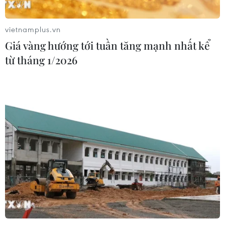
tuyến hàng hải mới tại eo biển
Hormuz
vietnamplus.vn
02/08/2026 22:47
Giá vàng hướng tới tuần tăng mạnh nhất kể
từ tháng 1/2026
Xem thêm
CƠ QUAN CHỦ QUẢN: THÔNG TẤN XÃ VIỆT NAM
Tổng Biên tập: TRẦN TIẾN DUẨN
Phó Tổng Biên tập: NGUYỄN THỊ TÁM, KHÚC THANH
THỦY