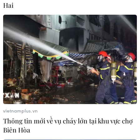
Hai
#Iran
#Xuất khẩu dầu
#Trừng phạt
#Năng lượng Mặt Trời
Iran
Pháp
Theo dõi VietnamPlus
vietnamplus.vn
Thông tin mới về vụ cháy lớn tại khu vực chợ
Biên Hòa