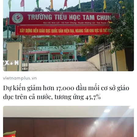
Giá vàng ngày 6/8: Bảng giá tại các
công ty vàng bạc đá quý
06/08/2026 01:54
Giá dầu thô biến động nhẹ khi triển
vọng đàm phán Trung Đông vẫn khó
đoán
vietnamplus.vn
06/08/2026 00:26
Dự kiến giảm hơn 17.000 đầu mối cơ sở giáo
dục trên cả nước, tương ứng 45,7%
Giá vàng thế giới tăng mạnh nhất kể
từ tháng Hai
06/08/2026 00:26