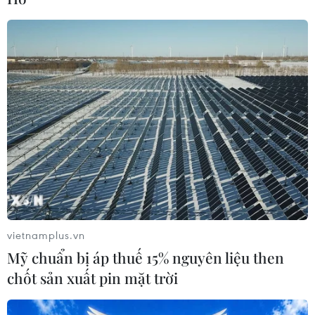
Đầu tư của Việt Nam ra
nước ngoài trong 7 tháng đạt 2,36 tỷ
USD
04/08/2026 23:08
GDP của Ấn Độ có thể vượt mốc
5.000 tỷ USD trong tài khóa 2028-
2029
04/08/2026 23:08
vietnamplus.vn
Các thương hiệu xe cao cấp của Đức
Mỹ chuẩn bị áp thuế 15% nguyên liệu then
trong cuộc khủng hoảng lợi nhuận
chốt sản xuất pin mặt trời
04/08/2026 23:03