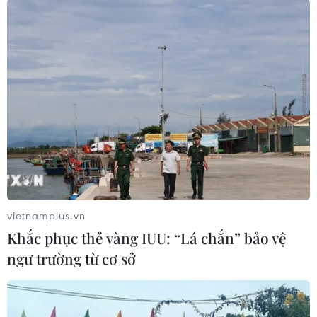
TIN CÙNG CHUYÊN MỤC
Mỹ chuẩn bị áp thuế 15% nguyên liệu
then chốt sản xuất pin mặt trời
06/08/2026 02:12
Giá vàng trong nước tiếp tục tăng,
SJC lên ngưỡng 143,3 triệu đồng mỗi
lượng
06/08/2026 02:12
vietnamplus.vn
Khắc phục thẻ vàng IUU: “Lá chắn” bảo vệ
Triều Tiên mở đường bay Bình
ngư trường từ cơ sở
Nhưỡng-Wonsan Kalma thúc đẩy du
lịch
06/08/2026 02:05