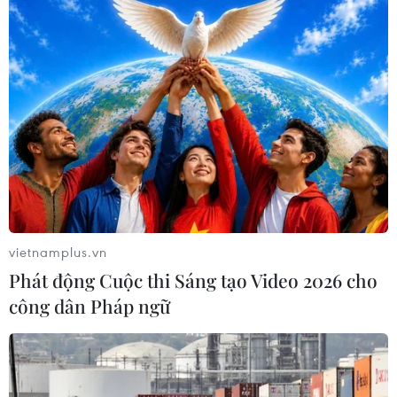
EU mở tham vấn về phạm vi sản
phẩm thép và những tác động tới
Việt Nam
04/08/2026 13:13
Sửa đổi Luật Dầu khí: Nhà nước vẫn
kiểm soát được quá trình chuyển
nhượng hợp đồng dầu khí
04/08/2026 12:05
vietnamplus.vn
Phát động Cuộc thi Sáng tạo Video 2026 cho
Xem thêm
công dân Pháp ngữ