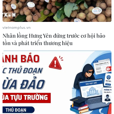
Iran-Oman đàm phán thiết lập tuyến
hàng hải mới qua eo biển Hormuz
04/08/2026 22:42
vietnamplus.vn
Nhãn lồng Hưng Yên đứng trước cơ hội bảo
tồn và phát triển thương hiệu
Xem thêm
CƠ QUAN CHỦ QUẢN: THÔNG TẤN XÃ VIỆT NAM
Tổng Biên tập: TRẦN TIẾN DUẨN
Phó Tổng Biên tập: NGUYỄN THỊ TÁM, KHÚC THANH
THỦY