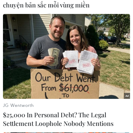
chuyện bản sắc mỗi vùng miền
#bệnh viện Israel
#tên lửa đạn đạo Iran
#căng thẳng Trung Đông
Israel
JG Wentworth
$25,000 In Personal Debt? The Legal
Settlement Loophole Nobody Mentions
Theo dõi VietnamPlus