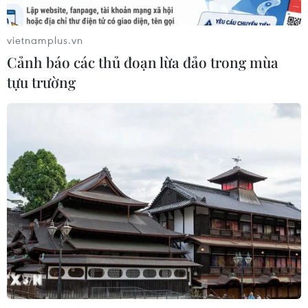
Sở hữu trí tuệ
Quy định sử dụng
vietnamplus.vn
RSS
Hỗ trợ
Cảnh báo các thủ đoạn lừa đảo trong mùa
Ngôn ngữ
TTXVN
tựu trường
Dịch vụ tin
Quảng cáo
Liên hệ
Giấy phép số: 1374/GP-BTTTT do Bộ Thông tin và Truyền thông
cấp ngày 11/9/2008.
Quảng cáo: Phó TBT Nguyễn Thị Tám: 093.5958688, Email:
tamvna@gmail.com
Điện thoại: (024) 39411349 - (024) 39411348, Fax: (024)
39411348
Email:
vietnamplus2008@gmail.com