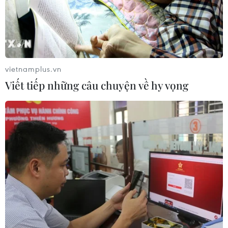
Ủy ban Quốc hội Iran thông qua
khung dự luật về an ninh Eo biển
Hormuz
09/08/2026 23:25
vietnamplus.vn
Mỹ tạm dừng không kích
Viết tiếp những câu chuyện về hy vọng
Iran: Khoảng lặng mong manh giữa
sức ép và ngoại giao
09/08/2026 22:09
Houthi tấn công dồn dập từ
nhiều hướng khiến 4 binh sĩ chính
phủ Yemen thiệt mạng
09/08/2026 16:11
Xung đột tại Trung Đông: Iran nêu