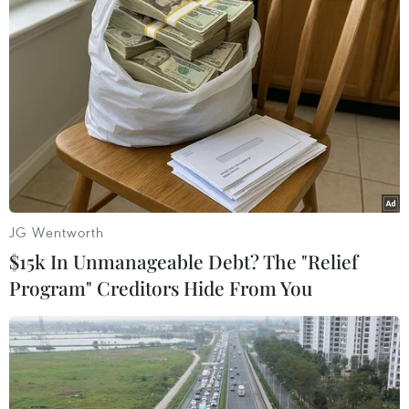
TIN LIÊN QUAN
JG Wentworth
$15k In Unmanageable Debt? The "Relief
Program" Creditors Hide From You