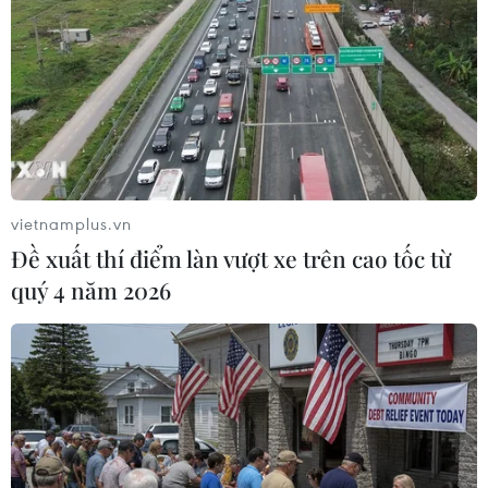
Căng thẳng Israel-Iran: Thêm nhiều quốc
gia sơ tán công dân khỏi vùng xung đột
19/06/2025 13:04
Lo ngại tình hình căng thẳng leo thang giữa Iran và
Israel, các nước trên thế giới đang khẩn trương sơ tán
hàng nghìn công dân, và đóng cửa một số cơ quan
vietnamplus.vn
ngoại giao tại hai quốc gia này.
Đề xuất thí điểm làn vượt xe trên cao tốc từ
quý 4 năm 2026