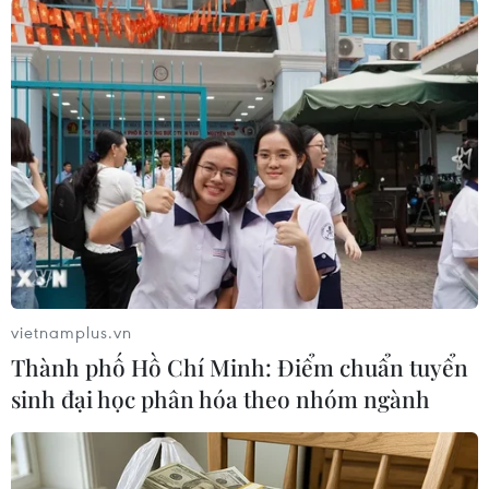
CĂNG THẲNG IRAN-ISRAEL
Iran cảnh báo đáp trả, Israel tuyên bố sẵn sàng
nối lại chiến dịch quân sự
IRGC triển khai đợt tấn công thứ 17, Israel tấn
công hàng chục trung tâm chỉ huy ở Iran
Pháp tăng cường hiện diện quân sự tại Trung
Đông
vietnamplus.vn
Thành phố Hồ Chí Minh: Điểm chuẩn tuyển
Xung đột tại Trung Đông: Iran tiếp tục phóng tên
sinh đại học phân hóa theo nhóm ngành
lửa vào Israel
Thương vụ Việt Nam tại Israel cập nhật thông
tin về tình hình giao thương