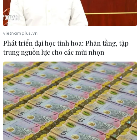
vietnamplus.vn
Phát triển đại học tinh hoa: Phân tầng, tập
trung nguồn lực cho các mũi nhọn
Iran cảnh báo hậu quả nếu Mỹ can dự trực
tiếp vào xung đột với Israel
19/06/2025 08:21
Quan chức ngoại giao Iran cảnh báo: "Khuyến nghị của
chúng tôi dành cho Mỹ là nếu không muốn ngăn chặn
hành động gây hấn của Israel thì ít nhất hãy đứng