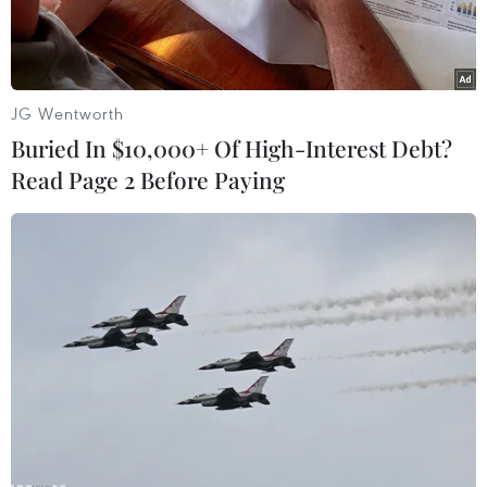
JG Wentworth
Buried In $10,000+ Of High-Interest Debt?
Read Page 2 Before Paying
Thủ tướng Israel Benjamin Netanyahu phát biểu tại một cuộc
họp báo ở Jerusalem. (Ảnh: THX/TTXVN)
Thủ tướng Israel Benjamin Netanyahu ngày
19/6 tuyên bố cứng rắn sẽ “xóa sổ” mối đe dọa
hạt nhân và tên lửa đạn đạo từ Iran. Tuyên bố
được đưa ra trong ngày thứ 7 của cuộc chiến