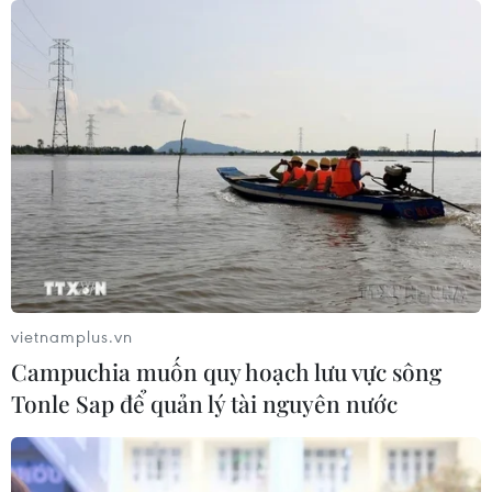
06/08/2026 12:25
Israel thử nghiệm tên lửa Arrow giữa
lúc căng thẳng khu vực leo thang
06/08/2026 11:17
Iran cảnh báo đáp trả nhằm vào hạ
tầng năng lượng khu vực nếu bị tấn
công
vietnamplus.vn
06/08/2026 04:37
Campuchia muốn quy hoạch lưu vực sông
Tonle Sap để quản lý tài nguyên nước
Iran và Oman đạt thỏa thuận về
tuyến vận tải qua eo biển Hormuz
06/08/2026 04:36