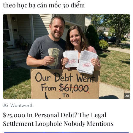
Sturgess cũng sẽ xuất hiện trong dự án phim
theo học bạ cán mốc 30 điểm
được chờ đợi này.
Amber Heard và Johnny Depp bắt đầu hẹn hò từ
năm 2012. Cả hai dính nghi vấn tình cảm kể từ
khi cùng đóng chung trong “
The Rum Diary
” hồi
năm 2011.
Cô nàng cũng bị nghi ngờ là “người thứ ba” xen
ngang vào cuộc hôn nhân kéo dài 14 năm của
Johnny Depp và vợ cũ - nữ ca sỹ, diễn viên
người Pháp Vanessa Paradis./.
JG Wentworth
$25,000 In Personal Debt? The Legal
(Vietnam+)
Settlement Loophole Nobody Mentions