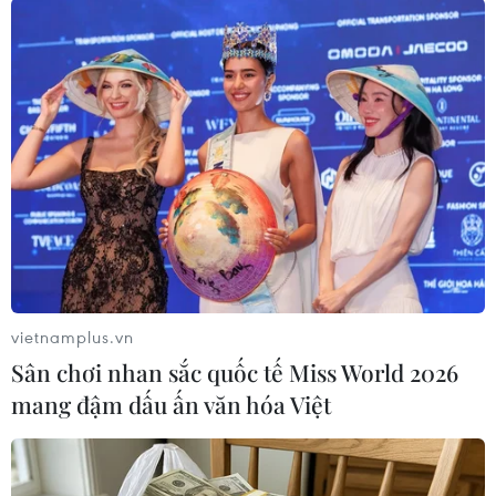
vietnamplus.vn
#Amber Heard
#Johnny Depp
#London
Sân chơi nhan sắc quốc tế Miss World 2026
#Vanessa Paradis
#tài tử
Anh
mang đậm dấu ấn văn hóa Việt