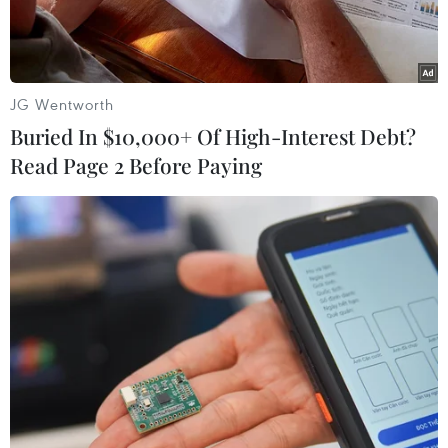
JG Wentworth
Buried In $10,000+ Of High-Interest Debt?
Read Page 2 Before Paying
Johnny Depp và bạn gái Amber Heard. (Nguồn: ds.co.uk)
Mặc dù đã úp mở chuyện “giải nghệ” từ lâu,
song mới đây, tài tử đào hoa Johnny Depp lại
tiếp tục xuất hiện trong bộ phim mới của đạo
diễn Matthew Cullen mang tên “
London Fields
,”