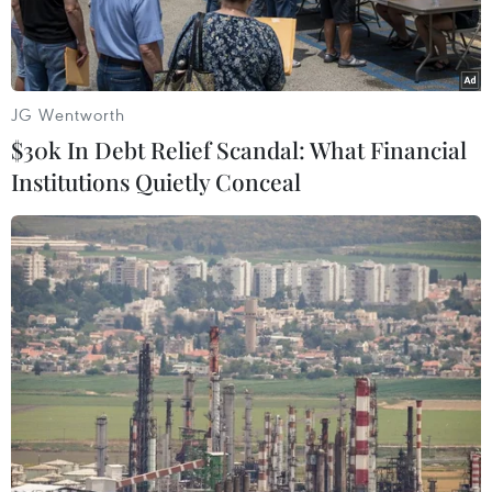
JG Wentworth
$30k In Debt Relief Scandal: What Financial
Institutions Quietly Conceal
Kiều bào Maylaysia tự hào về thành tựu phát triển của đất
nước. Trong ảnh: Một góc trung tâm quận 1, Thành phố Hồ Chí
Minh - đầu tàu kinh tế của cả nước. (Ảnh: Hoàng Hải/TTXVN)
Sang Malaysia theo chồng làm việc từ năm
2012, chị Nguyễn Thị Liên hiện là giáo viên dạy