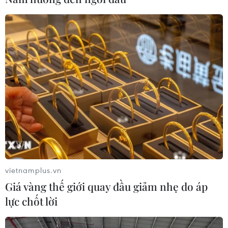
vietnamplus.vn
Kiều bào Lào: Sự nghiệp đổi mới của Việt
Giá vàng thế giới quay đầu giảm nhẹ do áp
Nam đạt thành tựu to lớn
lực chốt lời
28/04/2023 01:00