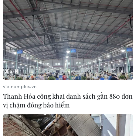
Theo Chủ tịch Tổng hội Người Việt Nam tại Lào, những
thành tựu đổi mới của Việt Nam đã khơi dậy khát vọng
của nhân dân Việt Nam về một xã hội chủ nghĩa phồn
vinh, hạnh phúc, vì hạnh phúc của nhân dân.
vietnamplus.vn
Thanh Hóa công khai danh sách gần 880 đơn
vị chậm đóng bảo hiểm