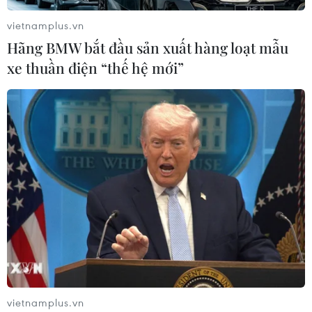
vietnamplus.vn
Hãng BMW bắt đầu sản xuất hàng loạt mẫu
xe thuần điện “thế hệ mới”
TIN CÙNG CHUYÊN MỤC
vietnamplus.vn