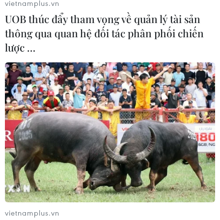
vietnamplus.vn
UOB thúc đẩy tham vọng về quản lý tài sản
thông qua quan hệ đối tác phân phối chiến
lược …
Kiều bào đóng góp tích cực cho sự nghiệp
phát triển của Đồng Nai
14/04/2023 13:21
Bí thư Tỉnh ủy Đồng Nai cho rằng, sự thành đạt của
người Việt Nam ở nước ngoài là niềm tự hào, là minh
chứng cho việc phát huy các truyền thống tốt đẹp của
dân tộc Việt Nam.
vietnamplus.vn