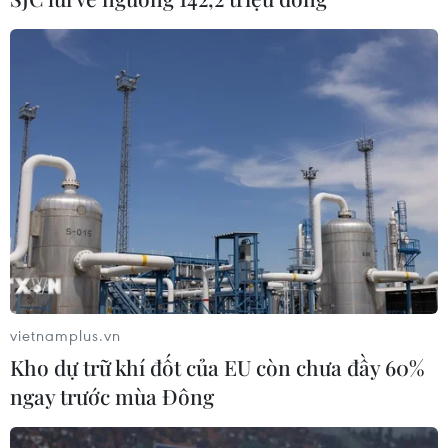
tỏa bản sắc dân tộc tại Đức ​
03/08/2026 03:55
Động đất tại Nhật Bản: Cộng đồng
người Việt dần ổn định
02/08/2026 12:20
Kiều bào - cầu nối lan tỏa hình ảnh
Việt Nam trong kỷ nguyên phát triển
mới
vietnamplus.vn
31/07/2026 06:43
Kho dự trữ khí đốt của EU còn chưa đầy 60%
ngay trước mùa Đông
Nghĩa cử cao đẹp của lao động Việt
Nam lan tỏa trên truyền thông Nhật