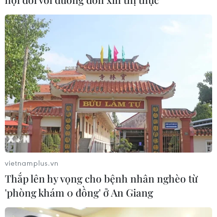
Đông Bắc Thái Lan, gìn giữ bản sắc
văn hóa Việt
21/07/2026 22:44
Lưu học sinh Việt Nam tại Thái Lan
về nguồn theo dấu chân Bác Hồ
20/07/2026 15:46
Xem thêm
vietnamplus.vn
Thắp lên hy vọng cho bệnh nhân nghèo từ
'phòng khám 0 đồng' ở An Giang
CƠ QUAN CHỦ QUẢN: THÔNG TẤN XÃ VIỆT NAM