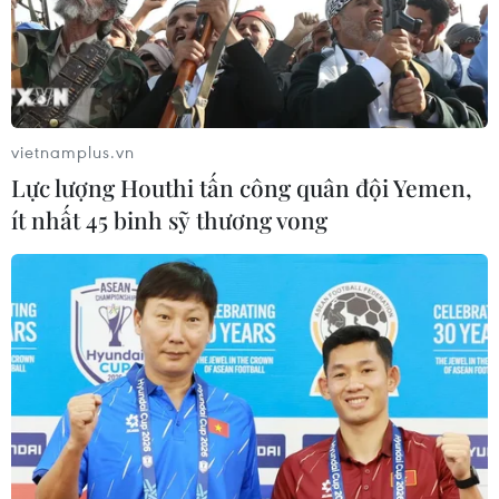
28/07/2026 22:51
Động đất tại Nhật Bản: Cộng đồng
người Việt vẫn an toàn
28/07/2026 13:49
vietnamplus.vn
Lực lượng Houthi tấn công quân đội Yemen,
ít nhất 45 binh sỹ thương vong
Cộng đồng người Việt tại Campuchia
thành kính tri ân các anh hùng liệt sỹ
27/07/2026 08:04
Kiều bào tại Đức tổ chức Lễ cầu siêu,
tri ân các Anh hùng liệt sỹ
26/07/2026 22:53