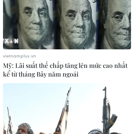
29/07/2026 07:41
Động đất tại Nhật Bản: Các cơ quan
đại diện Việt Nam khẩn trương bảo
hộ công dân
29/07/2026 07:21
vietnamplus.vn
Mỹ: Lãi suất thế chấp tăng lên mức cao nhất
Động đất tại Nhật Bản: Một lao động
kể từ tháng Bảy năm ngoái
Việt Nam thiệt mạng tại Kumamoto
29/07/2026 03:04
Động đất tại Nhật Bản: Chưa ghi
nhận thông tin công dân Việt Nam bị
thương vong