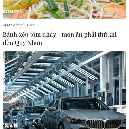
vietnamplus.vn
Bánh xèo tôm nhảy - món ăn phải thử khi
đến Quy Nhơn