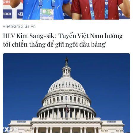
Thêm mái nhà chung kết nối cộng
đồng người Việt Nam tại Hàn Quốc
vietnamplus.vn
26/07/2026 14:59
HLV Kim Sang-sik: 'Tuyển Việt Nam hướng
tới chiến thắng để giữ ngôi đầu bảng'
Diễn đàn tại Nhật Bản chia sẻ tư duy
đầu tư dài hạn cho người Việt trẻ
25/07/2026 13:59
Giữ lửa văn hóa Việt và lan tỏa tinh
thần "tương thân tương ái" tại Nhật
Bản
25/07/2026 13:21