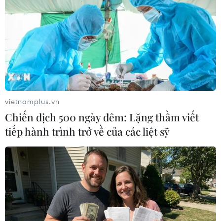
#Malaysia
#Người Việt tại Malaysia
vietnamplus.vn
#Kinh tế Việt Nam
#Dạy tiếng Việt
Chiến dịch 500 ngày đêm: Lặng thầm viết
#Cội nguồn dân tộc
Malaysia
tiếp hành trình trở về của các liệt sỹ
Theo dõi VietnamPlus