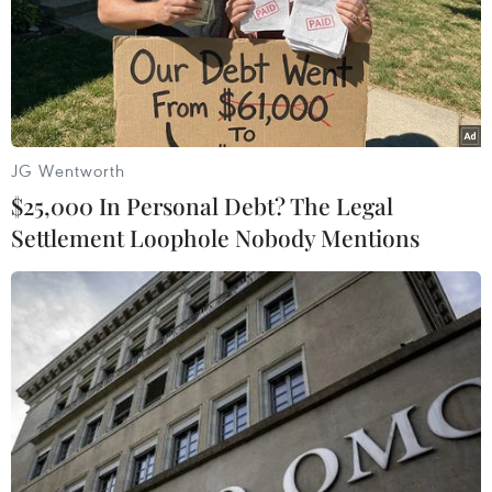
TIN LIÊN QUAN
JG Wentworth
$25,000 In Personal Debt? The Legal
Settlement Loophole Nobody Mentions
Kiều bào Việt Nam tại Thái Lan hướng về
biển đảo quê hương