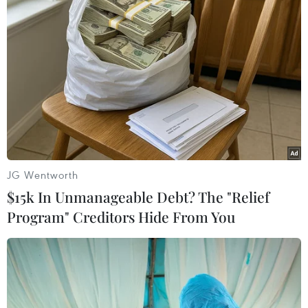
Chị mong rằng cộng đồng người Việt ngày càng
đoàn kết, có vị thế tại nước sở tại và luôn hướng
về Việt Nam với nhiều tình cảm yêu thương.
Là một thành viên của Hội Hữu nghị Malaysia-
Việt Nam, chị luôn đóng góp sức mình vào
những hoạt động chung với mong muốn kết nối
và gửi đi những tình cảm chân thành nhất./.
JG Wentworth
(TTXVN/Vietnam+)
$15k In Unmanageable Debt? The "Relief
Program" Creditors Hide From You