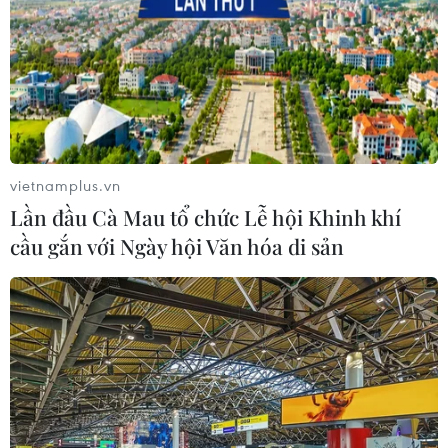
vietnamplus.vn
Lần đầu Cà Mau tổ chức Lễ hội Khinh khí
cầu gắn với Ngày hội Văn hóa di sản