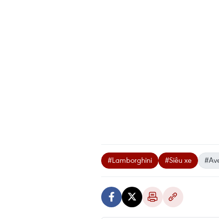
#Lamborghini
#Siêu xe
#Av