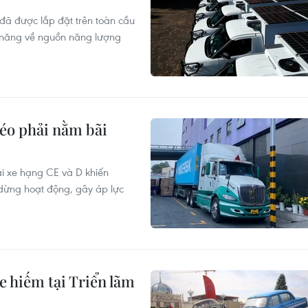
 đã được lắp đặt trên toàn cầu
ềm năng về nguồn năng lượng
kéo phải nằm bãi
lái xe hạng CE và D khiến
dừng hoạt động, gây áp lực
hiếm tại Triển lãm