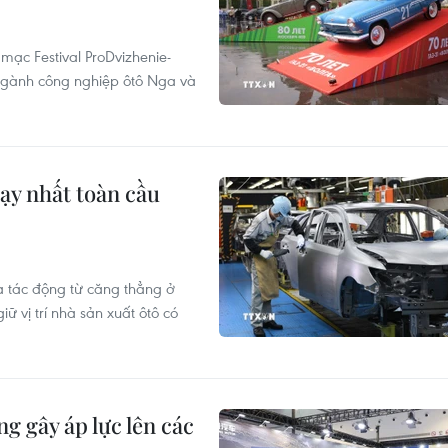
mạc Festival ProDvizhenie-
 ngành công nghiệp ôtô Nga và
hạy nhất toàn cầu
à tác động từ căng thẳng ở
ữ vị trí nhà sản xuất ôtô có
g gây áp lực lên các