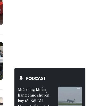
PODCAST
Mưa dông khiến
hàng chục chuyến
bay tới Nội Bài