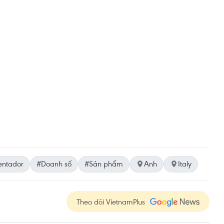
entador
#Doanh số
#Sản phẩm
Anh
Italy
Theo dõi VietnamPlus