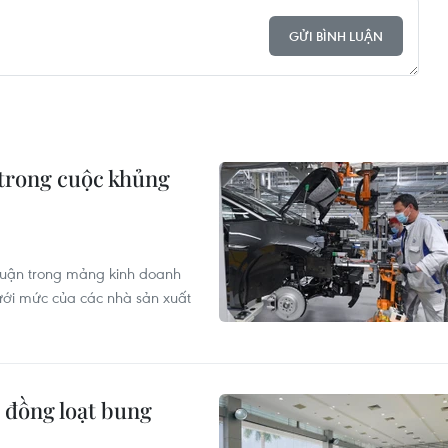
GỬI BÌNH LUẬN
 trong cuộc khủng
nhuận trong mảng kinh doanh
ới mức của các nhà sản xuất
 đồng loạt bung