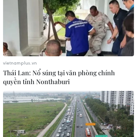
vietnamplus.vn
Thái Lan: Nổ súng tại văn phòng chính
quyền tỉnh Nonthaburi
Iran quyết định sa thải Giám đốc đơn vị
tình báo của IRGC
23/06/2022 15:07
Đài truyền hình Iran không nêu lý do cụ thể dẫn tới
quyết định sa thải ông Hossein Taeb, song cho biết ông
Taeb đã được chỉ định làm cố vấn cho Tư lệnh lực