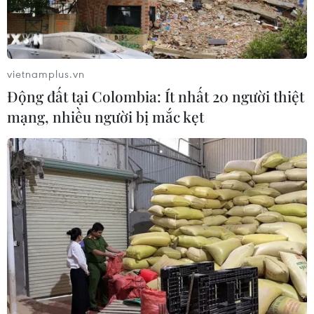
20/07/2022 04:02
Cả Iran và Nga đều đang chịu các lệnh trừng phạt của
phương Tây do Mỹ đứng đầu, Moskva có kế hoạch sẽ
dần loại bỏ đồng USD trong các giao dịch của nước
vietnamplus.vn
này với Iran.
Động đất tại Colombia: Ít nhất 20 người thiệt
mạng, nhiều người bị mắc kẹt