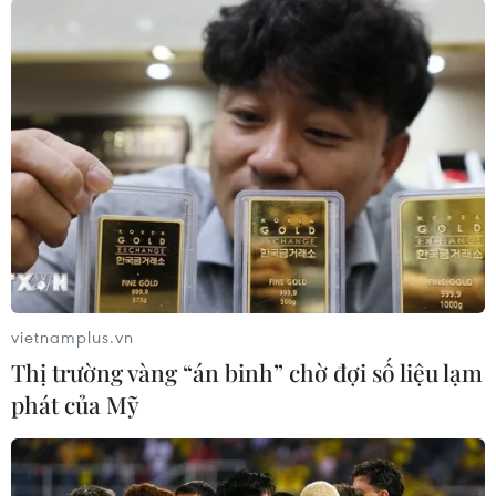
Lãnh đạo tối cao Iran đánh giá đàm phán
hạt nhân đạt tiến triển tốt
13/04/2022 03:32
Nhà lãnh đạo tối cao Iran Ali Khamenei hối thúc chính
quyền của Tổng thống Ebrahim Raisi giải quyết những
vấn đề của đất nước trước, bất kể các cuộc đàm phán
về thỏa thuận hạt nhân.
vietnamplus.vn
Thị trường vàng “án binh” chờ đợi số liệu lạm
phát của Mỹ