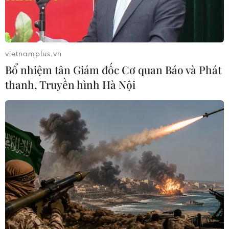
vietnamplus.vn
Bổ nhiệm tân Giám đốc Cơ quan Báo và Phát
thanh, Truyền hình Hà Nội
Nhà lãnh đạo tối cao Iran Ayatollah Ali Khamenei. (Ảnh:
AFP/TTXVN)
Theo phóng viên TTXVN tại khu vực Trung
Đông, lãnh tụ tối cao Iran, ông Ali Khamenei
khẳng định trật tự thế giới đơn cực là không thể
được chấp nhận.