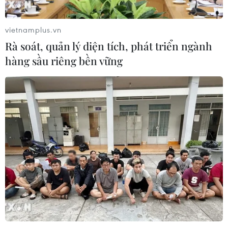
vietnamplus.vn
Rà soát, quản lý diện tích, phát triển ngành
hàng sầu riêng bền vững
CƠ QUAN CHỦ QUẢN: THÔNG TẤN XÃ VIỆT NAM
Tổng Biên tập: TRẦN TIẾN DUẨN
Phó Tổng Biên tập: NGUYỄN THỊ TÁM, KHÚC THANH
THỦY
Sở hữu trí tuệ
Quy định sử dụng
RSS
Hỗ trợ
Ngôn ngữ
TTXVN
Dịch vụ tin
Quảng cáo