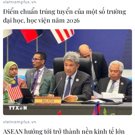
vietnamplus.vn
(TTXVN/Vietnam+)
Điểm chuẩn trúng tuyển của một số trường
đại học, học viện năm 2026
#lãnh tụ tối cao Iran
#Ali Khamenei
vietnamplus.vn
#Trật tự thế giới đơn cực
Iran
ASEAN hướng tới trở thành nền kinh tế lớn