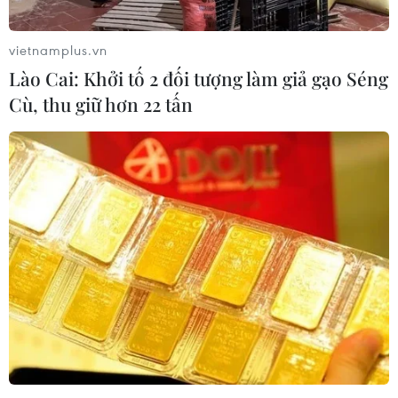
Iran cảnh báo có thể tăng cường làm giàu
vietnamplus.vn
uranium tới 93%
Lào Cai: Khởi tố 2 đối tượng làm giả gạo Séng
03/09/2022 03:03
Cù, thu giữ hơn 22 tấn
Nghị sỹ Iran tuyên bố nước này có thể tăng cường làm
giàu uranium có độ tinh khiết từ 60% lên 93%, được coi
là “cấp độ vũ khí,” nếu các bên tiếp tục trì hoãn việc
khôi phục thỏa thuận hạt nhân.