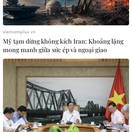
Xung đột tại Trung Đông: Tàu hàng
Ấn Độ bị đánh chìm trên Biển Đỏ
05/08/2026 04:40
vietnamplus.vn
Mỹ tạm dừng không kích Iran: Khoảng lặng
Israel phát triển xét nghiệm máu đơn
mong manh giữa sức ép và ngoại giao
giản giúp phát hiện sớm ung thư
phổi
05/08/2026 03:42
Italy có thể tham gia cơ chế xác minh
giải giáp Hezbollah tại Nam Liban
04/08/2026 22:42
Xem thêm