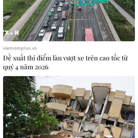
lượng IRGC, Thiếu tướng Hossein Salami.
vietnamplus.vn
Đề xuất thí điểm làn vượt xe trên cao tốc từ
quý 4 năm 2026
Lãnh đạo Iran kêu gọi Nga thúc đẩy hợp
tác song phương lâu dài