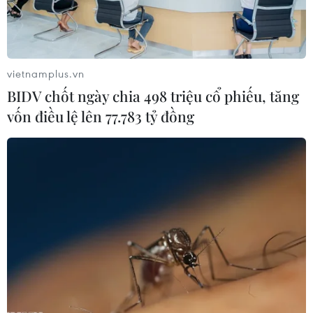
Theo dõi VietnamPlus
vietnamplus.vn
BIDV chốt ngày chia 498 triệu cổ phiếu, tăng
vốn điều lệ lên 77.783 tỷ đồng
TIN LIÊN QUAN