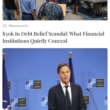
nhạc Bức Tường.
JG Wentworth
$30k In Debt Relief Scandal: What Financial
Institutions Quietly Conceal
BridgeFest 2020 là một sân chơi hấp dẫn với giới trẻ, mang
nhiều thông điệp nhân văn. (Ảnh: BTC)
BridgeFest 2020 – Lễ hội âm nhạc Thu hẹp
Khoảng cách sẽ diễn ra tại Quảng trường Đông