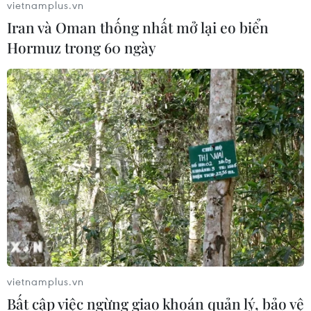
vietnamplus.vn
Iran và Oman thống nhất mở lại eo biển
Hormuz trong 60 ngày
vietnamplus.vn
Bất cập việc ngừng giao khoán quản lý, bảo vệ