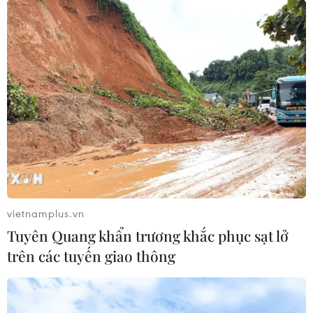
tham gia của nghệ sỹ dương cầm, nhạc điện tử Trí Minh
và nghệ sỹ đàn bầu Ngô Trà My.
vietnamplus.vn
Tuyên Quang khẩn trương khắc phục sạt lở
trên các tuyến giao thông
Khởi động gameshow truyền hình đầu