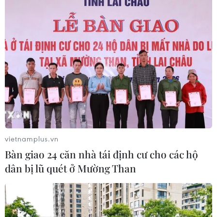
CƠ QUAN CHỦ QUẢN: THÔNG TẤN XÃ VIỆT NAM
Tổng Biên tập: TRẦN TIẾN DUẨN
Phó Tổng Biên tập: NGUYỄN THỊ TÁM, KHÚC THANH
THỦY
Sở hữu trí tuệ
Quy định sử dụng
RSS
Hỗ trợ
vietnamplus.vn
Ngôn ngữ
TTXVN
Bàn giao 24 căn nhà tái định cư cho các hộ
Dịch vụ tin
Quảng cáo
dân bị lũ quét ở Mường Than
Liên hệ