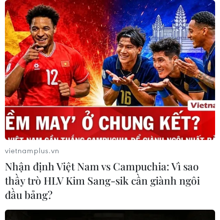
VPBank đồng tổ chức và là nhà tài
trợ chính BIGBANG World Tour tại
Việt Nam
29/07/2026 07:10
Dòng chảy văn hóa truyền thống
trong 'Lý Ngựa ô Huế' phiên bản
'vượt chông gai"
29/07/2026 03:16
vietnamplus.vn
"Giữ trọn lời thề" - Khúc tri ân những
Nhận định Việt Nam vs Campuchia: Vì sao
người giữ bình yên cho Tổ quốc
thầy trò HLV Kim Sang-sik cần giành ngôi
25/07/2026 23:03
đầu bảng?