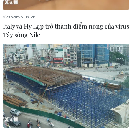
vietnamplus.vn
Italy và Hy Lạp trở thành điểm nóng của virus
Tây sông Nile
Nghệ sỹ Việt hưởng ứng chiến dịch ‘Nghệ
thuật kiên cường’ của UNESCO
21/05/2020 07:18
MV “Chẳng thể cách ly” là dự án âm nhạc cộng đồng
thể hiện sâu sắc tiếng nói của người Việt trước đại dịch
COVID-19.