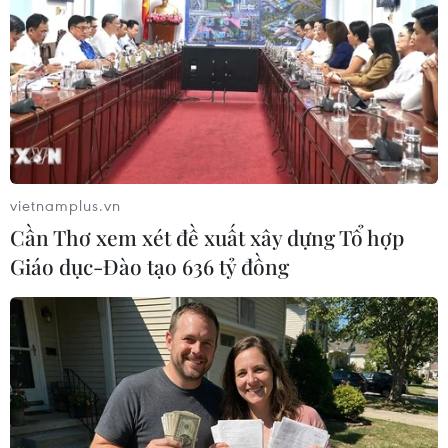
động lực và hoài bão của họ. Việc tham gia sự
kiện này sẽ thúc đẩy các bạn trở thành những
thành viên tích cực, ảnh hưởng hơn trong cộng
đồng, ghi dấu ấn lâu dài tại Việt Nam và trên
thế giới nói chung,” bà cho biết./.
vietnamplus.vn
Cần Thơ xem xét đề xuất xây dựng Tổ hợp
Giáo dục-Đào tạo 636 tỷ đồng
Play
Video
Bài hát "Ai cũng như ai" và màn flashmob sẽ
được biểu diễn trong BridgeFest2020.