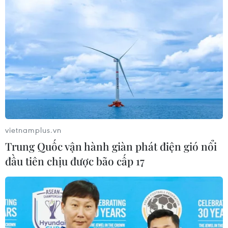
tiên dành cho DJ Việt
28/10/2020 13:11
Gameshow truyền hình đầu tiên dành cho các DJ Việt
hứa hẹn sẽ mang tới những giờ phút giải trí hấp dẫn
cho khán giả và tạo dựng sân chơi sáng tạo dành cho
các DJ.
vietnamplus.vn
Trung Quốc vận hành giàn phát điện gió nổi
đầu tiên chịu được bão cấp 17