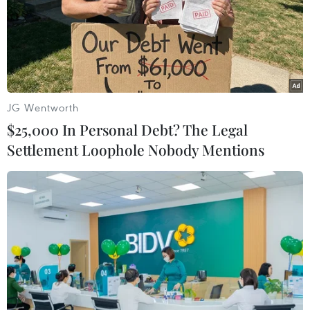
(Vietnam+)
JG Wentworth
$25,000 In Personal Debt? The Legal
Settlement Loophole Nobody Mentions
#flashmob
#bình đẳng
#đại sứ quán Mỹ
#BridgeFest
#LGBT
TP. Hà Nội