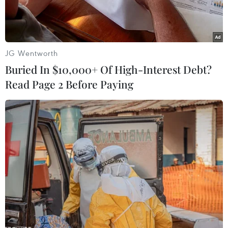
sắp tới.
JG Wentworth
Buried In $10,000+ Of High-Interest Debt?
Read Page 2 Before Paying
Vở xiếc nhạc kịch “Chuyện tình Biển xanh” tại sân khấu Cung
điện Hải vương. (Ảnh: CTV/Vietnam+)
Ban tổ chức cho biết Lễ hội Đại dương (Ocean