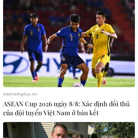
hình tiểu cảnh ấn tượng được thiết kế và trang trí kỳ công. (Ảnh:
(CTV/Vietnam+)
(Vietnam+)
vietnamplus.vn
ASEAN Cup 2026 ngày 8/8: Xác định đối thủ
của đội tuyển Việt Nam ở bán kết