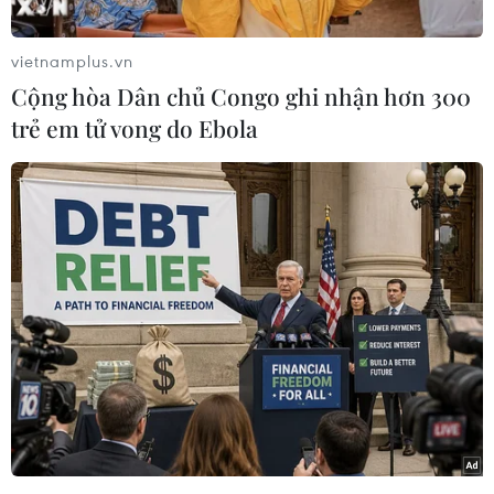
Festival) lấy cảm hứng từ truyện cổ tích Nàng
Tiên Cá sẽ diễn ra từ ngày 30/4-3/5, tại Công
vietnamplus.vn
viên Thiên đường Bảo Sơn. Theo đó, không gian
Cộng hòa Dân chủ Congo ghi nhận hơn 300
lễ hội sẽ hóa thành đại dương rực rỡ với nhiều
trẻ em tử vong do Ebola
mô hình tiểu cảnh ấn tượng được thiết kế và
trang trí kỳ công.
Không chỉ vậy, các hoạt động nghệ thuật như
“Carnival Vũ hội Đại dương”
và vở xiếc nhạc
kịch
“Chuyện tình Biển xanh”
tại sân khấu Cung
điện Hải vương sẽ lần đầu tiên được ra mắt
trong kỳ nghỉ lễ năm nay.
[Công viên Thiên Đường Bảo Sơn tổ chức 'Đại
tiệc rừng xanh' chào Hè]
Với truyền thống tổ chức diễu hành vào các dịp