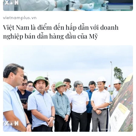
vietnamplus.vn
Việt Nam là điểm đến hấp dẫn với doanh
nghiệp bán dẫn hàng đầu của Mỹ
TIN CÙNG CHUYÊN MỤC
66 đoàn võ thuật lần đầu tiên
hội tụ tại Festival Võ thuật quốc tế Hà
Nội 2026
08/08/2026 02:26
Khai mạc Lễ hội Việt Nam - Hàn