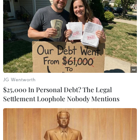
#Lễ hội
#Nhạc kịch
#Carnival
#Công viên Thiên đường Bảo Sơn
#Trải nghiệm
TP. Hà Nội
Theo dõi VietnamPlus
JG Wentworth
$25,000 In Personal Debt? The Legal
Settlement Loophole Nobody Mentions
TIN LIÊN QUAN