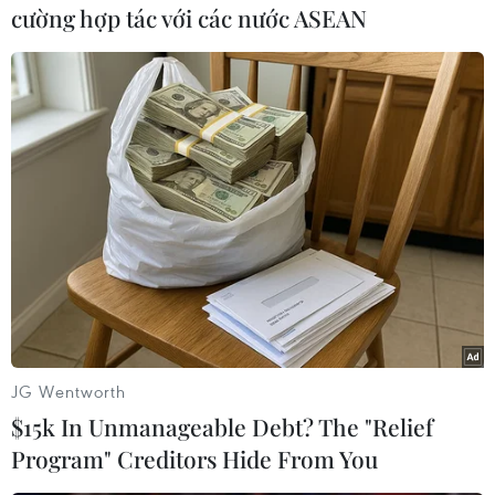
cường hợp tác với các nước ASEAN
Trong 4 ngày diễn ra lễ hội, công viên sẽ mở
cửa tới 18 giờ với các điểm tham quan, vui chơi
như Thủy cung, Safari, Tổ hợp 22 trò chơi, Tổ
hợp trò chơi trong nhà Kids Town, Phim trường,
Phố cổ, Làng nghề...
JG Wentworth
$15k In Unmanageable Debt? The "Relief
Program" Creditors Hide From You
Không gian lễ hội sẽ hóa thành đại dương rực rỡ với nhiều mô