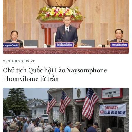
vietnamplus.vn
Dịp lễ 30/4 và 1/5 là cơ hội để du lịch Hà
Chủ tịch Quốc hội Lào Xaysomphone
Nội phục hồi, tăng trưởng
Phomvihane từ trần
24/04/2021 08:41
Đến thời điểm này, công tác chuẩn bị cơ sở vật chất,
nhân lực, xây dựng các chương trình giải trí đã hoàn tất
để đón khách trong bối cảnh Hà Nội thực hiện nghiêm
túc công tác phòng, chống dịch.