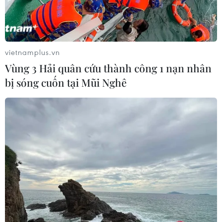
nhiệt đới cùng bữa tiệc âm nhạc sôi động, chương trình
nghệ thuật vui nhộn...
vietnamplus.vn
Vùng 3 Hải quân cứu thành công 1 nạn nhân
bị sóng cuốn tại Mũi Nghê
Lễ hội Du lịch Hà Nội 2022 thu hút khách