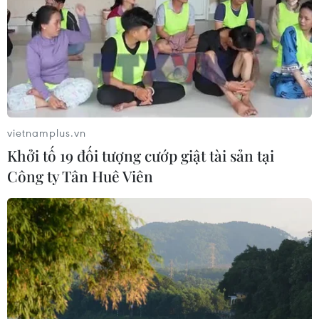
Hấp dẫn sự kiện hội tụ quán bún bò
Huế tiêu biểu cả nước
23/07/2026 15:01
Rộn rã đêm hội Sâm Ngọc
vietnamplus.vn
Linh: Trải nghiệm văn hóa đại ngàn
Khởi tố 19 đối tượng cướp giật tài sản tại
giữa lòng Đà Nẵng
Công ty Tân Huê Viên
21/07/2026 16:24
Kể chuyện văn hóa xứ Quảng bằng
sân khấu thực cảnh tại Lễ hội tận
hưởng Đà Nẵng 2026
21/07/2026 10:12