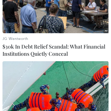
JG Wentworth
$30k In Debt Relief Scandal: What Financial
Institutions Quietly Conceal
Công viên Thiên Đường Bảo Sơn tổ chức
'Đại tiệc rừng xanh' chào Hè
29/03/2022 08:55
Du khách đến với công viên Thiên Đường Bảo Sơn trong
3 ngày từ 9-11/4 sẽ được hòa mình vào không gian rừng