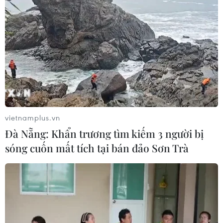
Hình thành chuỗi sản phẩm du lịch
tại “Địa đạo Kỳ Anh-Bãi sậy sông
Đầm”
24/07/2026 16:00
Tưng bùng khai mạc Lễ hội Tận
hưởng Đà Nẵng 2026
vietnamplus.vn
23/07/2026 16:18
Đà Nẵng: Khẩn trương tìm kiếm 3 người bị
sóng cuốn mất tích tại bán đảo Sơn Trà
"Bữa tiệc" âm thanh và ánh
sáng khai màn Lễ hội Tận hưởng Đà
Nẵng 2026
23/07/2026 15:59