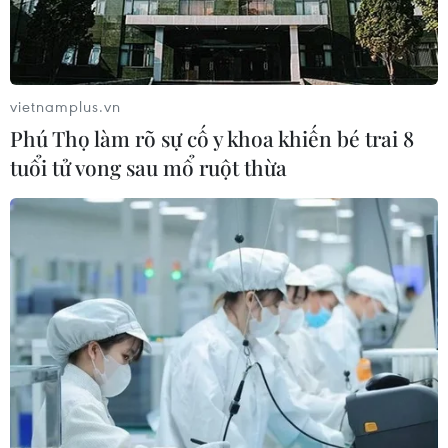
vietnamplus.vn
Phú Thọ làm rõ sự cố y khoa khiến bé trai 8
tuổi tử vong sau mổ ruột thừa