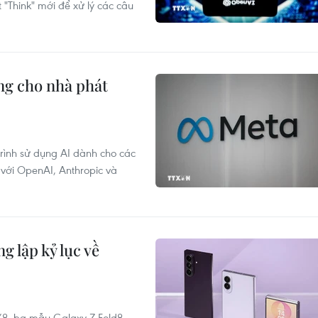
 "Think" mới để xử lý các câu
ộng cho nhà phát
rình sử dụng AI dành cho các
 với OpenAI, Anthropic và
 lập kỷ lục về
/8, ba mẫu Galaxy Z Fold8