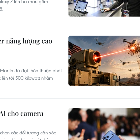
alaxy Z lên ba mẫu gồm
8.
er năng lượng cao
artin đã đạt thỏa thuận phát
t lên tới 500 kilowatt nhằm
 AI cho camera
 chọn các đối tượng cần xóa