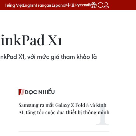
Tiếng Việt
English
Français
Español
中文
Русский
hinkPad X1
inkPad X1, với mức giá tham khảo là
ĐỌC NHIỀU
Samsung ra mắt Galaxy Z Fold 8 và kính
AI, tăng tốc cuộc đua thiết bị thông minh