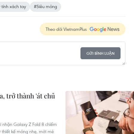
tính xách tay
#Siêu mỏng
Theo dõi VietnamPlus
GỬI BÌNH LUẬN
a, trở thành 'át chủ
hi nhận Galaxy Z Fold 8 chiếm
 thiết kế mỏng nhẹ, mới mẻ