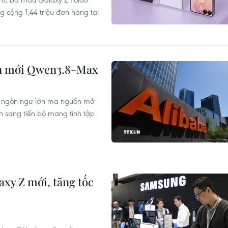
g cộng 1,44 triệu đơn hàng tại
ớn mới Qwen3.8-Max
nh ngôn ngữ lớn mã nguồn mở
 sang tiến bộ mang tính tập
xy Z mới, tăng tốc