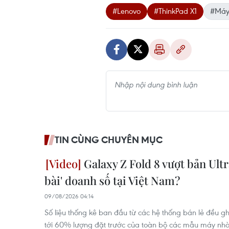
#Lenovo
#ThinkPad X1
#Máy 
TIN CÙNG CHUYÊN MỤC
Galaxy Z Fold 8 vượt bản Ultr
bài' doanh số tại Việt Nam?
09/08/2026 04:14
Số liệu thống kê ban đầu từ các hệ thống bán lẻ đều g
tới 60% lượng đặt trước của toàn bộ các mẫu máy nhờ