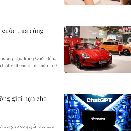
 cuộc đua công
c thương hiệu Trung Quốc đồng
nh thái xe thông minh nhằm mở
ông giới hạn cho
ời dùng sẽ có quyền truy cập