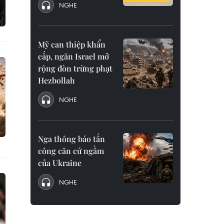
NGHE
Mỹ can thiệp khẩn
cấp, ngăn Israel mở
rộng đòn trừng phạt
Hezbollah
NGHE
Nga thông báo tấn
công căn cứ ngầm
của Ukraine
NGHE