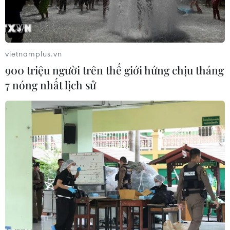
vietnamplus.vn
900 triệu người trên thế giới hứng chịu tháng
7 nóng nhất lịch sử
Thủ tướng Chính phủ Đoàn kết dân tộc Libya (GNA) Fayez al-
Sarraj. (Nguồn: AFP)
Ngày 11/1, Thủ tướng Chính phủ Đoàn kết dân
tộc Libya (GNA) Fayez al-Sarraj cho biết, điều
kiện tiên quyết để thực thi một lệnh ngừng bắn
tại quốc gia bị xung đột tàn phá này là sự rút lui
của quân đội miền Đông (LNA) khỏi thủ đô
Tripoli.