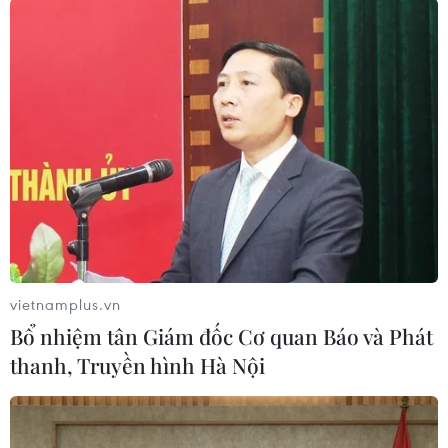
#GNA
#Libya
#Thủ tướng Fayez al-Sarraj
#Thủ đô Tripoli
#Thỏa thuận ngừng bắn
Libya
Theo dõi VietnamPlus
vietnamplus.vn
Bổ nhiệm tân Giám đốc Cơ quan Báo và Phát
TIN LIÊN QUAN
thanh, Truyền hình Hà Nội