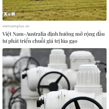
vietnamplus.vn
Việt Nam-Australia định hướng mở rộng đầu
TIN CÙNG CHUYÊN MỤC
tư phát triển chuỗi giá trị lúa gạo
Đường ống xuyên Sahara-bước tiến
mới trong liên kết năng lượng châu
Phi
09/08/2026 15:41
Cộng hòa Dân chủ Congo ghi nhận
hơn 300 trẻ em tử vong do Ebola
08/08/2026 15:21