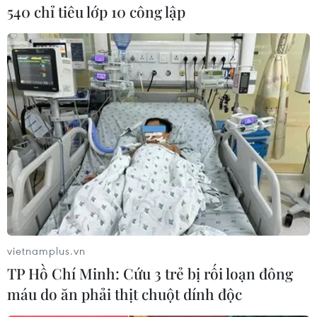
540 chỉ tiêu lớp 10 công lập
300.000 người phải rời bỏ nhà cửa và khoảng
800.000 người phải trông chờ vào viện trợ nhân
đạo./.
(Vietnam+)
vietnamplus.vn
TP Hồ Chí Minh: Cứu 3 trẻ bị rối loạn đông
máu do ăn phải thịt chuột dính độc