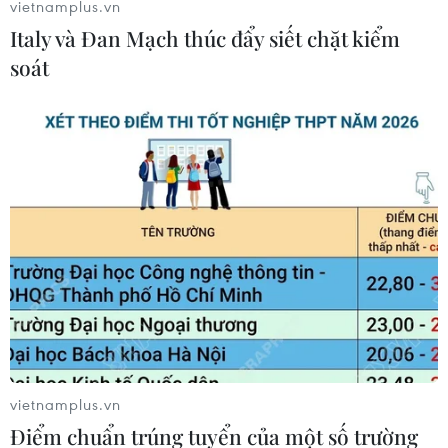
vietnamplus.vn
Italy và Đan Mạch thúc đẩy siết chặt kiểm
soát
Thủ tướng Đức tuyên bố sẽ tổ chức hòa
đàm Libya tại Berlin
12/01/2020 00:10
Bà Merkel đã bày tỏ hy vọng những nỗ lực chung của
Nga và Thổ Nhĩ Kỳ sẽ dẫn tới thành công, đồng thời
khẳng định Đức sẽ sớm gửi lời mời các bên liên quan
tới tham dự một hội nghị tại Berlin.
vietnamplus.vn
Điểm chuẩn trúng tuyển của một số trường