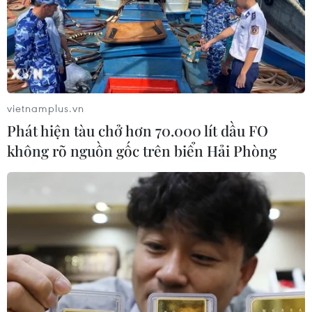
khẳng định tiếp tục "những nỗ lực vũ trang trong cuộc
chiến chống lại các nhóm khủng bố."
vietnamplus.vn
Phát hiện tàu chở hơn 70.000 lít dầu FO
không rõ nguồn gốc trên biển Hải Phòng
Ông Putin: Người Nga chiến đấu tại Libya