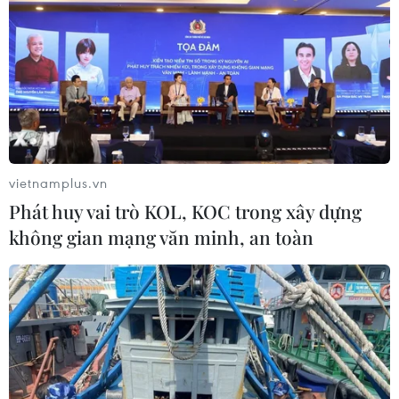
vietnamplus.vn
Phát huy vai trò KOL, KOC trong xây dựng
không gian mạng văn minh, an toàn
Libya: LNA bác bỏ kêu gọi ngừng bắn của
Thổ Nhĩ Kỳ và Nga
10/01/2020 00:51
Trong tuyên bố, Tướng Haftar vẫn "hoan nghênh" sáng
kiến của Tổng thống Nga Vladimir Putin, song vẫn