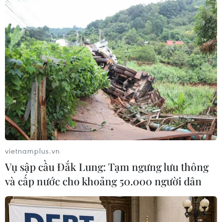
(Vietnam+)
vietnamplus.vn
Vụ sập cầu Đắk Lung: Tạm ngưng lưu thông
và cấp nước cho khoảng 50.000 người dân
#Copa America 2024
#Đội tuyển Brazil
#Đội tuyển Colombia
Brazil
Colombia
Costa Rica
Paraguay