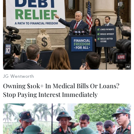
Theo dõi VietnamPlus
JG Wentworth
TIN LIÊN QUAN
Owning $10k+ In Medical Bills Or Loans?
Stop Paying Interest Immediately