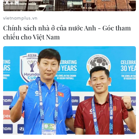
khó tin trước chủ nhà Thái Lan
06/08/2026 02:38
vietnamplus.vn
Chính sách nhà ở của nước Anh - Góc tham
chiếu cho Việt Nam
Toàn cảnh ASEAN Cup: Thái
Lan "thắng như chẻ tre", thách thức
tuyển Việt Nam
05/08/2026 07:15
Nhận định Philippines vs
Thái Lan: Madam Pang treo thưởng
tiền tỷ, "Voi chiến" quyết thắng
04/08/2026 09:19
Đội tuyển Việt Nam nhận
thưởng 2 tỷ đồng sau thắng lợi trước