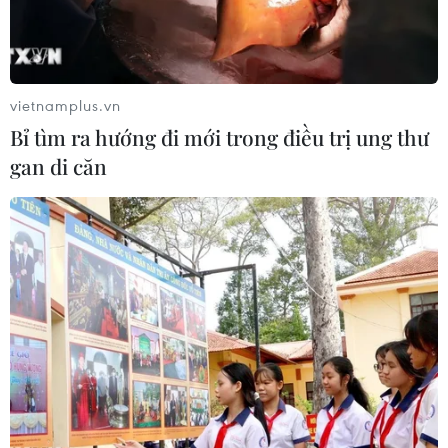
vietnamplus.vn
Bỉ tìm ra hướng đi mới trong điều trị ung thư
gan di căn
Kết quả Copa America 2024 mới nhất
24/6: Chủ nhà thắng trận ra quân
24/06/2024 03:29
Christian Pulisic tỏa sáng để giúp Đội tuyển Mỹ chiến
thắng ngày ra quân trước Bolivia, trong khi Uruguay
cũng khởi đầu thuận lợi tại Copa America 2024.