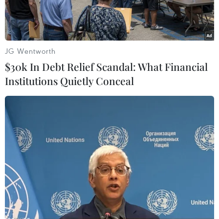
JG Wentworth
$30k In Debt Relief Scandal: What Financial
Institutions Quietly Conceal
Brazil đã có khởi đầu thất vọng tại Copa America 2024.
(Nguồn: Getty Images)
Ngày 29/6, vòng bảng Copa America 2024 sẽ tiếp
tục diễn ra các trận đấu trận thuộc lượt trận thứ
2 bảng D. Brazil gặp Paraguay trong khi
Colombia gặp Costa Rica.