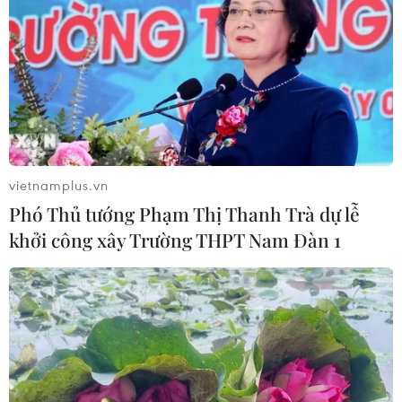
vietnamplus.vn
Phó Thủ tướng Phạm Thị Thanh Trà dự lễ
khởi công xây Trường THPT Nam Đàn 1
TIN CÙNG CHUYÊN MỤC
Cục diện ASEAN Cup: Việt Nam
quyết giành ngôi đầu, Thái Lan vẫn
có thể bị loại
07/08/2026 02:29