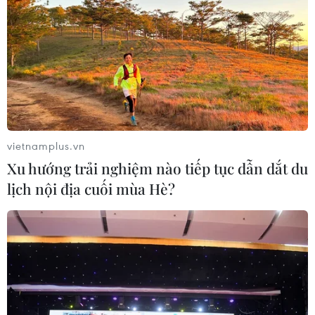
03/08/2026 03:13
Lịch thi đấu ASEAN Cup 2026 ngày
3/8: Việt Nam quyết đấu Indonesia
03/08/2026 01:40
vietnamplus.vn
Nhận định Việt Nam vs
Xu hướng trải nghiệm nào tiếp tục dẫn dắt du
Indonesia: Thầy Kim cần thay đổi để
lịch nội địa cuối mùa Hè?
giành chiến thắng?
03/08/2026 00:06
Đội tuyển Futsal Việt Nam giành
chiến thắng đậm tại giải đấu ở Thái
Lan