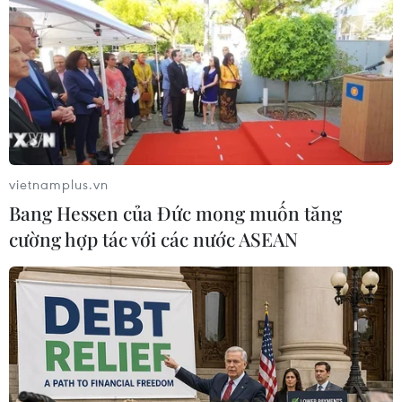
vietnamplus.vn
Bang Hessen của Đức mong muốn tăng
cường hợp tác với các nước ASEAN
Phim 'Nomadland' giành chiến thắng tại
Liên hoan phim Venice
12/09/2020 22:56
Ngày 12/9, phim "Nomadland", một bộ phim của Mỹ,
đã giành chiến thắng giải Sư tử Vàng cho hạng mục