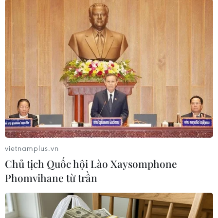
#Liên hoan phim Venice
#Julianne Moore
#giải Oscar
#Sư tử vàng
Theo dõi VietnamPlus
vietnamplus.vn
Chủ tịch Quốc hội Lào Xaysomphone
Phomvihane từ trần
TIN LIÊN QUAN