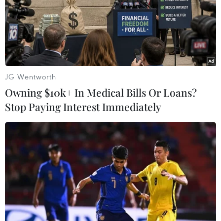
phim xuất sắc nhất tại Liên hoan phim Venice.
JG Wentworth
Owning $10k+ In Medical Bills Or Loans?
Stop Paying Interest Immediately
Liên hoan phim Venice trở lại với một loạt
các bộ phim 'bom tấn'