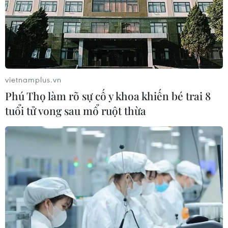
vietnamplus.vn
Phú Thọ làm rõ sự cố y khoa khiến bé trai 8
tuổi tử vong sau mổ ruột thừa