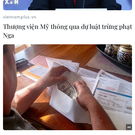
Trong thông báo ngày 15/7, Ban tổ chức Liên
hoan phim Venice cho biết nữ diễn viên
vietnamplus.vn
Julianna Moore sẽ giữ cương vị người đứng đầu
Thượng viện Mỹ thông qua dự luật trừng phạt
hội đồng giám khảo gồm 6 thành viên để chọn
Nga
ra tác phẩm đoạt giải Sư tử vàng danh giá.
Julianne Moore, 61 tuổi, là một nữ diễn viên nổi
tiếng người Mỹ và là tác giả sách thiếu nhi.
Trong suốt sự nghiệp của mình, bà đã được đề
cử 4 giải Oscar, 6 giải Quả cầu vàng, 3 giải của
Viện Hàn lâm Nghệ thuật Điện ảnh và Truyền
hình Anh (BAFTA) và 9 giải thưởng của Hiệp hội
Diễn viên Màn ảnh.
[Nữ đạo diễn người Pháp giành tượng Sư tử
Vàng tại LHP Venice]