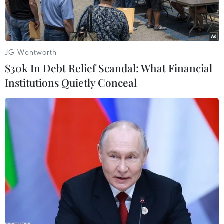
JG Wentworth
$30k In Debt Relief Scandal: What Financial
Institutions Quietly Conceal
Julianne Moore. (Nguồn: labiennale.org)
Nữ diễn viên nổi tiếng người Mỹ Julianne
Moore vừa được chọn làm Chủ tịch Hội đồng
giám khảo tại Liên hoan phim quốc tế Venice
2022 vào tháng 9.