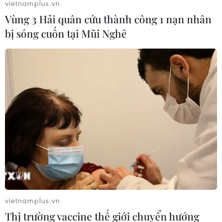
vietnamplus.vn
Vùng 3 Hải quân cứu thành công 1 nạn nhân
bị sóng cuốn tại Mũi Nghê
4 thước phim âm nhạc kể về cuộc đời của
các huyền thoại Mỹ, Anh
15/06/2022 03:20
Khi âm nhạc kết hợp cùng phim ảnh nhằm kể về
P.T.Barnum, Freddie Mercury, Elton Jason, Elvis Presley
đã khơi dậy tình yêu nghệ thuật không thể diễn tả bằng
lời và truyền cảm hứng sống đầy mãnh liệt.
vietnamplus.vn
Thị trường vaccine thế giới chuyển hướng