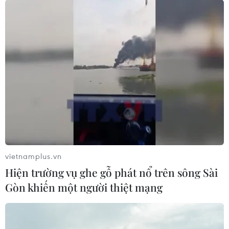
vietnamplus.vn
Hiện trường vụ ghe gỗ phát nổ trên sông Sài
Khai mạc Liên hoan phim giả tưởng quốc
Gòn khiến một người thiệt mạng
tế Bucheon lần thứ 26
07/07/2022 12:38
Chủ đề BIFAN năm nay mang tên "Stay Strange", là dịp