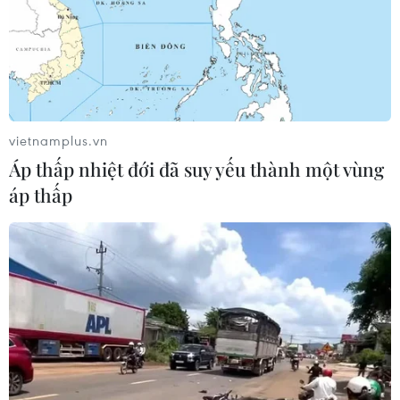
Quan điểm của cơ quan quản lý về
lùm xùm quanh phim "Hoàng hậu
cuối cùng"
vietnamplus.vn
20/07/2026 04:31
Áp thấp nhiệt đới đã suy yếu thành một vùng
áp thấp
Thanh âm vượt đại dương: Phim đặc
biệt dịp kỷ niệm 79 năm Ngày
Thương binh-Liệt sỹ
18/07/2026 02:27
Chiếu miễn phí nhiều bộ phim về đề
tài cách mạng nhân kỷ niệm ngày
27/7