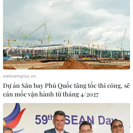
công chiếu lần đầu của 80 bộ phim, trong đó có 23
phim điện ảnh. Tất cả các bộ phim sẽ được trình chiếu
tại 5 rạp phim địa phương.
vietnamplus.vn
Dự án Sân bay Phú Quốc tăng tốc thi công, sẽ
cán mốc vận hành từ tháng 4/2027