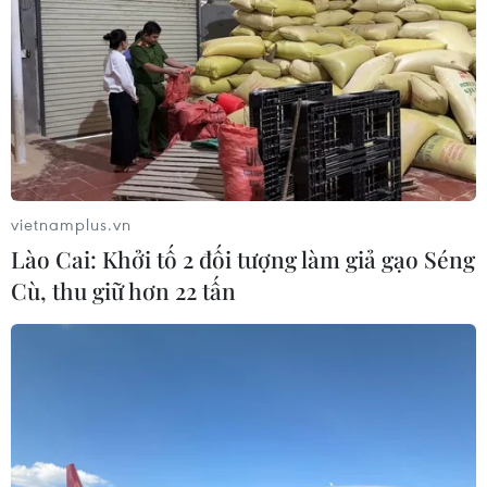
vietnamplus.vn
Lào Cai: Khởi tố 2 đối tượng làm giả gạo Séng
Cù, thu giữ hơn 22 tấn
Vietnam Airlines công bố chiến lược phát
triển đường bay HN-TP.HCM
21/12/2020 02:18
Đường bay giữa Hà Nội và Thành phố Hồ Chí Minh