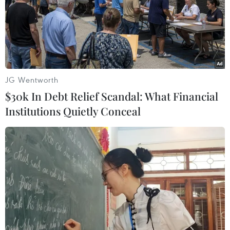
JG Wentworth
$30k In Debt Relief Scandal: What Financial
Institutions Quietly Conceal
Các hãng hàng không Việt đẩy mạnh khai
thác đường bay ''ngách''
21/07/2020 02:18
Việc các hãng hàng không mở các đường bay mới
giữa các địa phương đã tạo cơ hội đi lại thuận tiện hơn,
đỡ tốn chi phí so với trước kia.