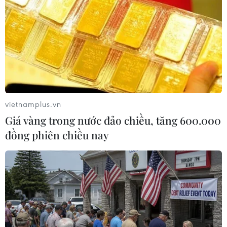
#Cảng hàng không
#thị trường hàng không
#dịch COVID-19
#hàng không Việt Nam
#an toàn bay
vietnamplus.vn
Theo dõi VietnamPlus
Giá vàng trong nước đảo chiều, tăng 600.000
đồng phiên chiều nay
TIN LIÊN QUAN