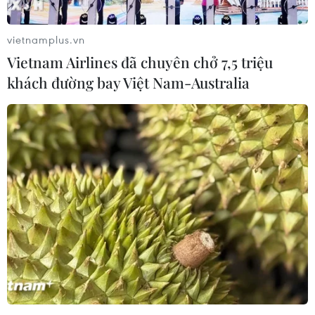
những thoả thuận chi tiết giữa các quốc gia sẽ tạo được
niềm tin cho người dân đi lại an toàn lúc đó mới có thị
vietnamplus.vn
trường.
Vietnam Airlines đã chuyên chở 7,5 triệu
khách đường bay Việt Nam-Australia
Hàng không nội địa: ''Lò xo bị nén lâu ngày