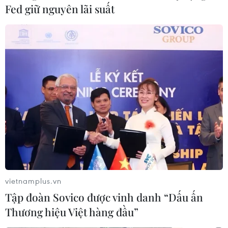
Fed giữ nguyên lãi suất
Vietnam Airlines sẽ phục hồi 'sức khỏe'
hoàn toàn vào năm 2023
13/10/2020 04:33
Vietnam Airlines dự báo thị trường hàng không nội địa
nước ta trong năm nay và sang năm phục hồi từng
bước nhưng vẫn còn nhiều khó khăn.
vietnamplus.vn
Tập đoàn Sovico được vinh danh “Dấu ấn
Thương hiệu Việt hàng đầu”