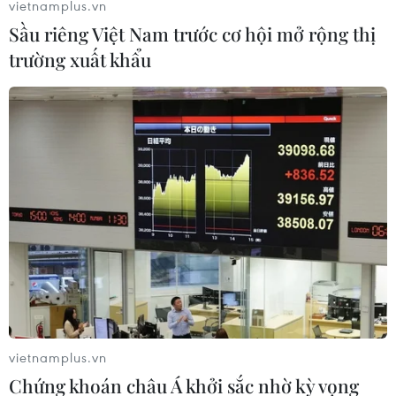
vietnamplus.vn
đã tới lúc bung ra''
Sầu riêng Việt Nam trước cơ hội mở rộng thị
05/10/2020 02:24
trường xuất khẩu
Các hãng hàng không nội địa đã cơ bản phục hồi toàn
bộ mạng bay nội địa khi mở bán vé bay ồ ạt, tăng tần
suất các chuyến bay kết nối giữa các địa phương.
vietnamplus.vn
Chứng khoán châu Á khởi sắc nhờ kỳ vọng