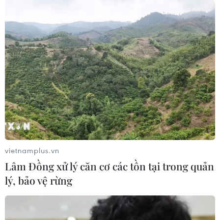
vietnamplus.vn
Lâm Đồng xử lý căn cơ các tồn tại trong quản
TIN CÙNG CHUYÊN MỤC
lý, bảo vệ rừng
Vietnam Airlines đã chuyên chở 7,5
triệu khách đường bay Việt Nam-