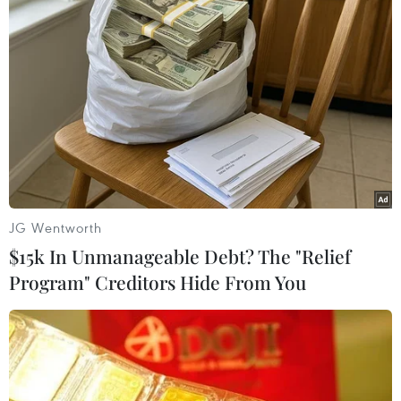
ạt hay vì kinh tế mà bỏ qua dịch bệnh. Dự kiến,
thị trường hàng không mất tới 3 năm mới phục
hồi đạt như năm 2019,” ông Hảo khẳng định./.
(Vietnam+)
JG Wentworth
$15k In Unmanageable Debt? The "Relief
Program" Creditors Hide From You