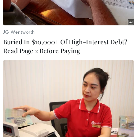
JG Wentworth
Buried In $10,000+ Of High-Interest Debt?
Read Page 2 Before Paying
Hành khách đi tàu bay sụt giảm nghiêm trọng trong năm nay
do ảnh hưởng của dịch COVID-19. (Ảnh: CTV/Vietnam+)
Theo thống kê của Cục Hàng không Việt Nam,
năm 2020, lượng khách thông qua các Cảng
hàng không Việt Nam sụt giảm gần 44% so với