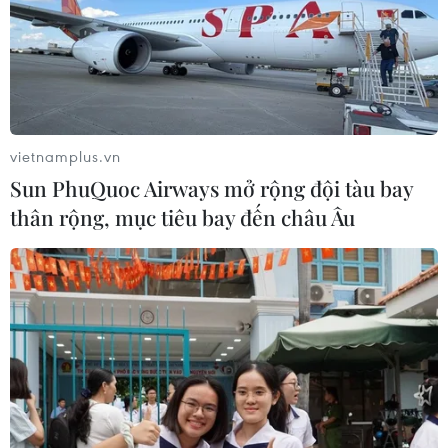
hiện xếp thứ hai trên thế giới về tải cung ứng và đây
cũng là đường bay đặc biệt quan trọng của Vietnam
Airlines.
vietnamplus.vn
Sun PhuQuoc Airways mở rộng đội tàu bay
thân rộng, mục tiêu bay đến châu Âu