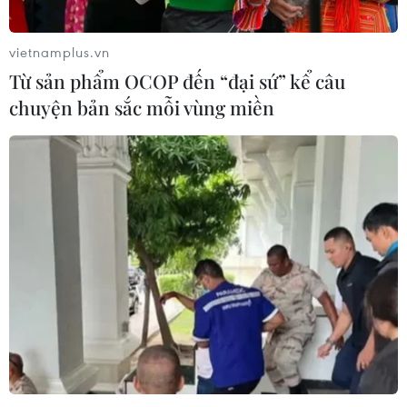
vietnamplus.vn
Từ sản phẩm OCOP đến “đại sứ” kể câu
chuyện bản sắc mỗi vùng miền