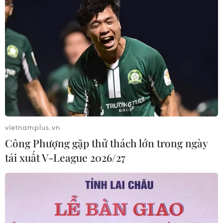
ASC 2026: Tiếp lửa đam mê khoa học
cho thế hệ trẻ Việt Nam
04/08/2026 14:08
Nghị quyết của Bộ Chính trị về công
tác người Việt Nam ở nước ngoài
04/08/2026 12:08
vietnamplus.vn
Công Phượng gặp thử thách lớn trong ngày
Việt Nam tham dự Trại hè Khoa học
tái xuất V-League 2026/27
châu Á 2026 tại Hong Kong
03/08/2026 10:14