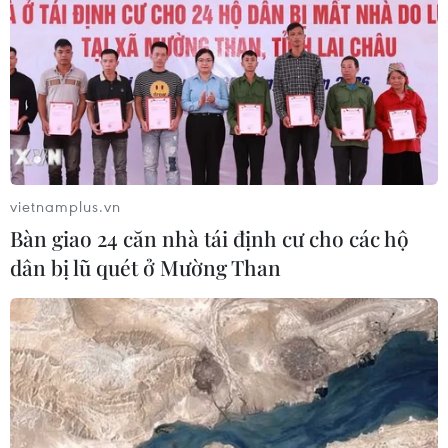
Ngày Văn hóa Việt Nam góp phần lan
tỏa bản sắc dân tộc tại Đức ​
03/08/2026 03:55
Động đất tại Nhật Bản: Cộng đồng
người Việt dần ổn định
02/08/2026 12:20
vietnamplus.vn
Bàn giao 24 căn nhà tái định cư cho các hộ
dân bị lũ quét ở Mường Than
Kiều bào - cầu nối lan tỏa hình ảnh
Việt Nam trong kỷ nguyên phát triển
mới
31/07/2026 06:43
Nghĩa cử cao đẹp của lao động Việt