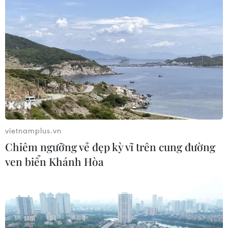
Gắn kết cộng đồng, phát huy vai trò
của cộng đồng người Việt Nam tại
Nhật Bản
22/07/2026 14:44
Lượng kiều hối về Thành phố Hồ Chí
Minh giảm gần 23% sau nửa năm
22/07/2026 06:22
vietnamplus.vn
Chiêm ngưỡng vẻ đẹp kỳ vĩ trên cung đường
Ấm áp nghĩa tình của những cựu
ven biển Khánh Hòa
chiến binh Việt Nam tại Đức
22/07/2026 03:14