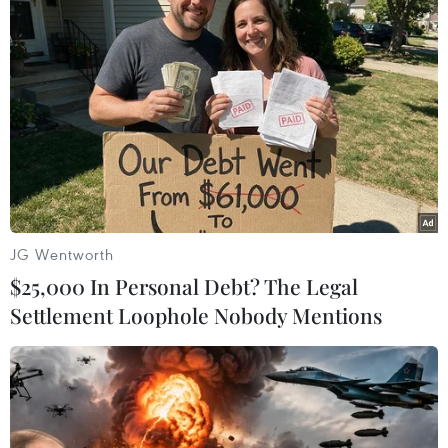
JG Wentworth
$25,000 In Personal Debt? The Legal
Ra mắt 12 thí sinh lọt vào chung kết cuộc
Settlement Loophole Nobody Mentions
thi Hoa hậu Việt tại Séc
22/09/2014 08:12
Ngay tại buổi ra mắt các thí sinh lọt vào chung kết Hoa
hậu Việt Nam tại Séc và châu Âu, Ban tổ chức và các