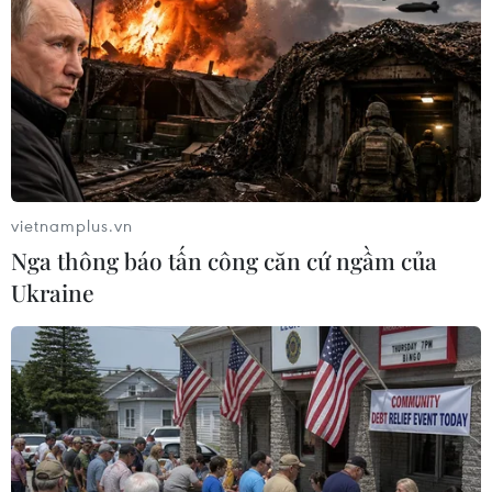
nhà tài trợ đã phát động quyên góp ủng hộ quỹ vì nạn
nhân chất da cam ở Việt Nam.
vietnamplus.vn
Nga thông báo tấn công căn cứ ngầm của
Ukraine
Bốn nhà thiết kế Việt Nam sẽ "khoe" chất
liệu dân tộc ở Italy