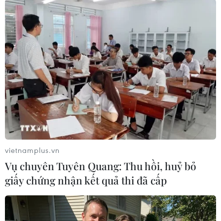
#Cộng hòa Séc
#Dioxin
#Thi hoa hậu
#Hoa hậu Việt Nam
#Nói tiếng Việt
#Cộng đồng người Việt
#Vietmedia
Séc
Theo dõi VietnamPlus
vietnamplus.vn
Vụ chuyên Tuyên Quang: Thu hồi, huỷ bỏ
giấy chứng nhận kết quả thi đã cấp
TIN LIÊN QUAN