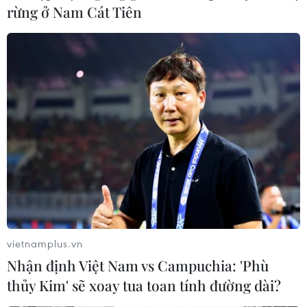
rừng ở Nam Cát Tiên
vietnamplus.vn
Nhận định Việt Nam vs Campuchia: 'Phù
thủy Kim' sẽ xoay tua toan tính đường dài?