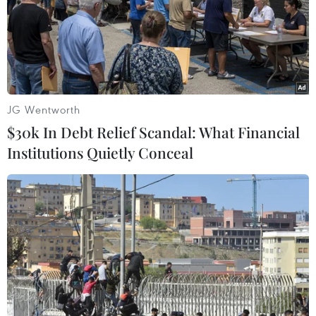
09/09/2014 07:14
Những thiết kế đặc sắc và mới nhất của bốn nhà thiết
kế Minh Hạnh, Lan Hương, Công Khanh, Quang Nhật
bằng chất liệu đậm chất dân tộc như lụa, thổ cẩm… sẽ
được giới thiệu tới công chúng Italy vào 17/9.
JG Wentworth
$30k In Debt Relief Scandal: What Financial
Institutions Quietly Conceal