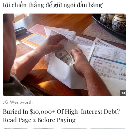
tới chiến thắng để giữ ngôi đầu bảng'
cam/dioxin ở Việt Nam.
Theo đó, công ty Vietmedia ủng hộ 15 triệu
đồng, còn công ty Dekonta của Séc ủng hộ 105
triệu đồng./.
(TTXVN/Vietnam+)
JG Wentworth
Buried In $10,000+ Of High-Interest Debt?
Read Page 2 Before Paying