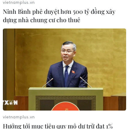
vietnamplus.vn
28/07/2026 22:51
Ninh Bình phê duyệt hơn 500 tỷ đồng xây
dựng nhà chung cư cho thuê
Động đất tại Nhật Bản: Cộng đồng
người Việt vẫn an toàn
28/07/2026 13:49
Cộng đồng người Việt tại Campuchia
thành kính tri ân các anh hùng liệt sỹ
27/07/2026 08:04
Kiều bào tại Đức tổ chức Lễ cầu siêu,
tri ân các Anh hùng liệt sỹ
vietnamplus.vn
26/07/2026 22:53
Hướng tới mục tiêu quy mô dự trữ đạt 1%