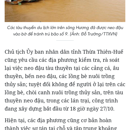
Các tàu thuyền du lịch lớn trên sông Hương đã được neo đậu
vào bờ để tránh trú bão số 9. (Ảnh: Đỗ Trưởng/TTXVN)
Chủ tịch Ủy ban nhân dân tỉnh Thừa Thiên-Huế
cũng yêu cầu các địa phương kiểm tra, rà soát
lại việc neo đậu tàu thuyền tại các cảng cá, âu
thuyền, bến neo đậu, các lồng bè nuôi trồng
thủy sản; tuyệt đối không để người ở lại trên các
lồng bè, chòi canh nuôi trồng thủy sản, trên tàu
thuyền neo đậu, trong các lán trại, công trình
đang xây dựng bắt đầu từ 18 giờ ngày 27/10.
Hiện tại, các địa phương cũng cơ bản hoàn
thành việc sơ tán tại chỗ và tập trung khoảng