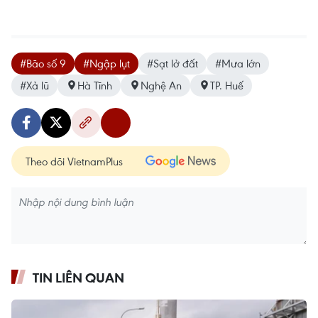
#Bão số 9
#Ngập lụt
#Sạt lở đất
#Mưa lớn
#Xả lũ
Hà Tĩnh
Nghệ An
TP. Huế
Theo dõi VietnamPlus
TIN LIÊN QUAN