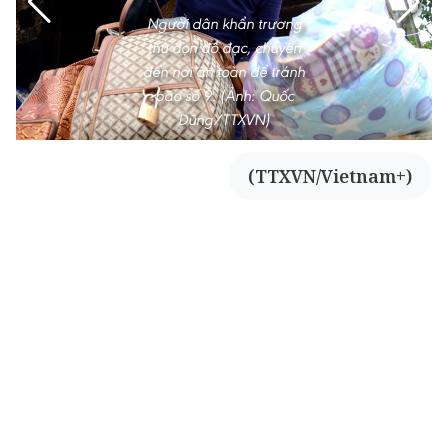
Người dân khẩn trương
thu dọn đồ đạc, chuyển
đến nơi an toàn để tránh
bão số 9. (Ảnh: Quốc
Dũng/TTXVN)
(TTXVN/Vietnam+)