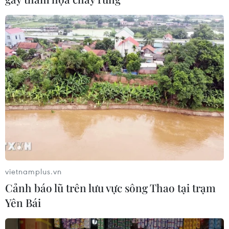
Thuế polysilicon: Doanh nghiệp Hàn
Quốc tại Mỹ có lợi thế
07/08/2026 12:17
Tầm nhìn bán dẫn của Malaysia: Đi
từ thế mạnh sẵn có lên nấc thang giá
trị cao
07/08/2026 11:51
Đắk Lắk phát động chiến dịch “30
vietnamplus.vn
ngày đêm” chuẩn hóa dữ liệu sầu
Cảnh báo lũ trên lưu vực sông Thao tại trạm
riêng
Yên Bái
07/08/2026 11:50