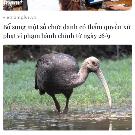
vietnamplus.vn
Bổ sung một số chức danh có thẩm quyền xử
phạt vi phạm hành chính từ ngày 26/9
Nước biển mặn và chuyện "con voi có thể
chui lọt lỗ kim"
23/06/2017 07:58
Nhiều tàu vỏ thép của ngư dân Bình Định, Phú Yên,
Quảng Ngãi ra khơi mới 1-2 chuyến biển đã hư hỏng
nghiêm trọng, trong khi công ty đóng tàu đổ lỗi cho...
nước biển.