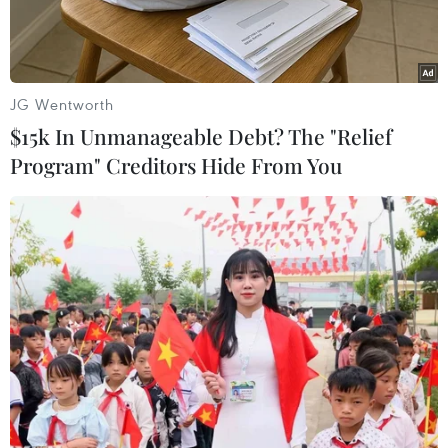
JG Wentworth
$15k In Unmanageable Debt? The "Relief
Program" Creditors Hide From You
(Ảnh minh họa: Lê Sen/TTXVN)
Thực hiện Nghị định 67/2014/NĐ-CP của Chính
phủ về một số chính sách phát triển triển thủy
sản, từ đầu năm đến nay, Ủy ban Nhân dân tỉnh