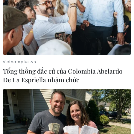
định chất lượng tàu vỏ thép
03/06/2017 01:42
Nhiệm vụ của Tổ công tác là thẩm định, đánh giá, xác
định rõ chất lượng, nguồn gốc sản phẩm và tính năng
hoạt động của vỏ tàu, máy tàu và các thiết bị được thi
công.
vietnamplus.vn
Tổng thống đắc cử của Colombia Abelardo
De La Espriella nhậm chức