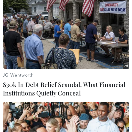
TIN LIÊN QUAN
JG Wentworth
$30k In Debt Relief Scandal: What Financial
Institutions Quietly Conceal
Bình Định thành lập Tổ công tác thẩm