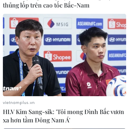
thủng lốp trên cao tốc Bắc-Nam
tàu trên tổng số 557 tàu đã đóng ở Bình Định có vấn đề
chất lượng và thấy có sai phạm ở hai doanh nghiệp
đóng tàu.
vietnamplus.vn
HLV Kim Sang-sik: 'Tôi mong Đình Bắc vươn
xa hơn tầm Đông Nam Á'