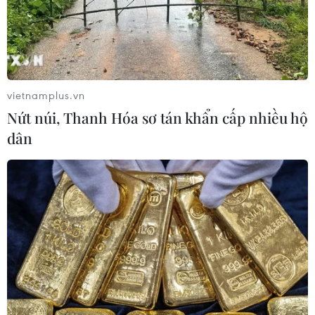
vietnamplus.vn
Nứt núi, Thanh Hóa sơ tán khẩn cấp nhiều hộ
dân
TIN CÙNG CHUYÊN MỤC
Việt Nam khẳng định vị thế tại triển
lãm thương mại quốc tế của Ấn Độ
07/08/2026 23:08