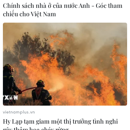
Chính sách nhà ở của nước Anh - Góc tham
chiếu cho Việt Nam
Diễn đàn Kinh tế tư nhân Việt Nam
2026: Mở rộng không gian hợp lực
công-tư
07/08/2026 12:54
Chuyên gia quốc tế đánh giá tích cực
về tiền đồng của Việt Nam
07/08/2026 12:46
Phép thử sức chống chịu của kinh tế
ASEAN
vietnamplus.vn
07/08/2026 12:35
Hy Lạp tạm giam một thị trưởng tình nghi
gây thảm họa cháy rừng