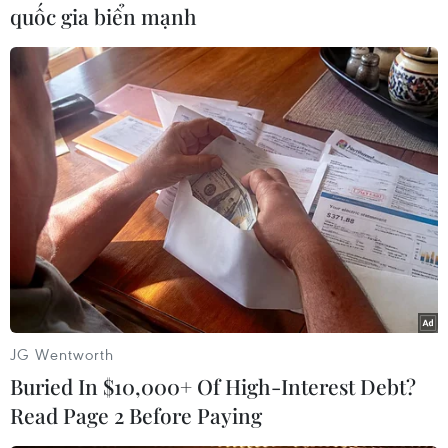
quốc gia biển mạnh
(TTXVN/Vietnam+)
JG Wentworth
Buried In $10,000+ Of High-Interest Debt?
#hải sản
#Tàu cá
#Đóng mới tàu cá
#Nghị định 67
Read Page 2 Before Paying
#Tàu vỏ thép
#Tàu vỏ gỗ
#Ngư dân Việt Nam