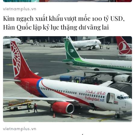
tàu, máy chính, máy phát điện...
vietnamplus.vn
Kim ngạch xuất khẩu vượt mốc 100 tỷ USD,
Hàn Quốc lập kỷ lục thặng dư vãng lai
vietnamplus.vn