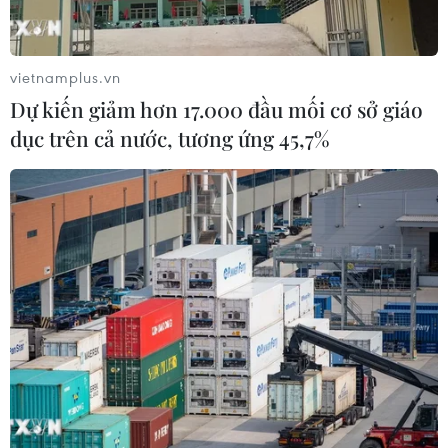
vietnamplus.vn
Dự kiến giảm hơn 17.000 đầu mối cơ sở giáo
dục trên cả nước, tương ứng 45,7%
Nhiều sai phạm trong quá trình đòng tàu
cá vỏ thép ở Bình Định
22/06/2017 13:28
Kết quả qua kiểm tra 17/18 tàu vỏ thép bị sự cố cho thấy
nhiều sai phạm trong quá trình thiết kế, vật liệu đóng