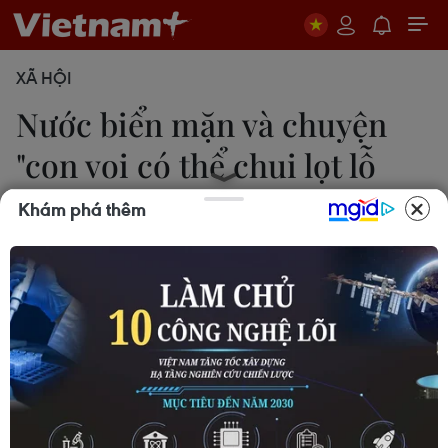
XÃ HỘI
Nước biển mặn và chuyện
"con voi có thể chui lọt lỗ
kim"
Khám phá thêm
Chu Thanh Vân
23/06/2017 07:58
Nhiều tàu vỏ thép của ngư dân Bình Định, Phú Yên,
Quảng Ngãi ra khơi mới 1-2 chuyến biển đã hư
hỏng nghiêm trọng, trong khi công ty đóng tàu đổ
lỗi cho... nước biển.