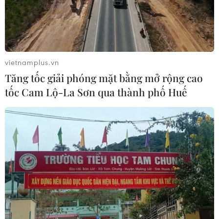
vietnamplus.vn
Tăng tốc giải phóng mặt bằng mở rộng cao
tốc Cam Lộ-La Sơn qua thành phố Huế
Thủ tướng chỉ đạo kiểm tra việc đóng tàu
cá theo Nghị định 67
23/05/2017 22:20
Thủ tướng giao Bộ Nông nghiệp và Phát triển nông thôn
chủ trì, kiểm tra, làm rõ các vấn đề báo chí phản ánh
liên quan đến hoạt động đóng mới, nâng cấp, đăng
kiểm tàu cá theo Nghị định 67.