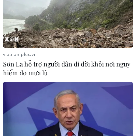
vietnamplus.vn
Sơn La hỗ trợ người dân di dời khỏi nơi nguy
hiểm do mưa lũ
TIN CÙNG CHUYÊN MỤC
Quảng Trị: Mùa mưa lũ cận kề,
thường trực nỗi lo bờ sông 'nuốt' đất
06/08/2026 05:14