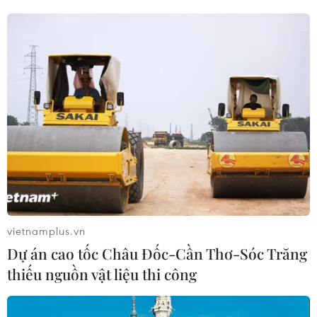
TIN LIÊN QUAN
vietnamplus.vn
Dự án cao tốc Châu Đốc-Cần Thơ-Sóc Trăng
Bộ Nông nghiệp yêu cầu các địa phương
thiếu nguồn vật liệu thi công
kiểm tra chất lượng tàu vỏ thép
11/05/2017 09:02