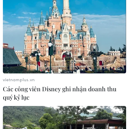
Bộ Nông nghiệp và Phát triển Nông thôn yêu cầu các
địa phương tăng cường kiểm tra, giám sát cơ sở đóng
tàu và hướng dẫn thực hiện duy tu, sửa chữa tàu cá vỏ
thép.
vietnamplus.vn
Các công viên Disney ghi nhận doanh thu
quý kỷ lục