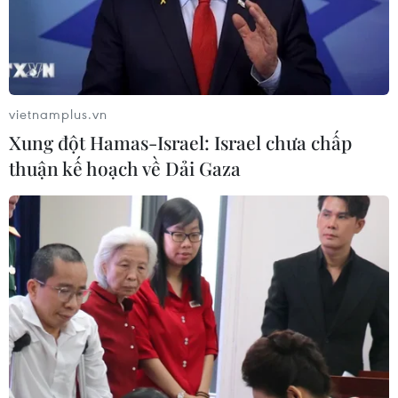
Quảng Trị: Xử phạt tài xế vượt đường
ngang có tín hiệu cảnh báo đường
sắt
vietnamplus.vn
06/08/2026 05:10
Xung đột Hamas-Israel: Israel chưa chấp
thuận kế hoạch về Dải Gaza
Vụ cháy nhà dân lúc rạng sáng tại
Thành phố Hồ Chí Minh: Hai người
tử vong
06/08/2026 05:00
Khẩn trường khám nghiệm
hiện trường, điều tra nguyên nhân
vụ cháy chợ Biên Hòa
06/08/2026 04:37