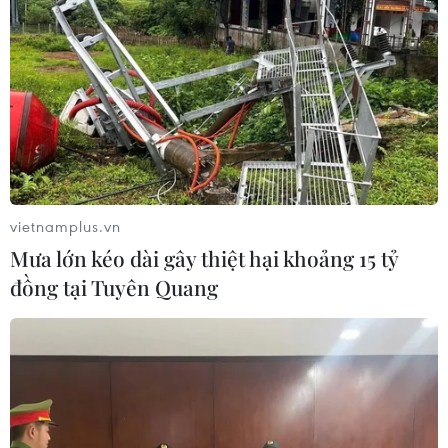
Nghịch lý tàu vỏ sắt “thắt” hành trình mưu
sinh của ngư dân
18/05/2017 12:18
Ước mơ vươn khơi xa làm giàu của ngư dân miền biển
đang bị chặn lại bởi những con tàu vỏ sắt đóng theo
Nghị định 67 liên tục bị sự cố, hỏng hóc, thay nhau nằm
trên bờ chờ sửa chữa.
vietnamplus.vn
Mưa lớn kéo dài gây thiệt hại khoảng 15 tỷ
đồng tại Tuyên Quang