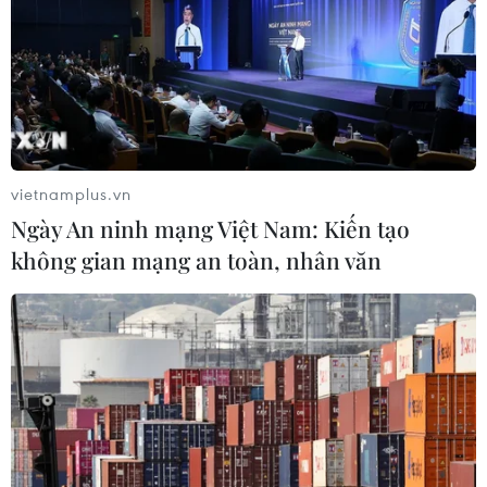
công
06/08/2026 02:33
Sắp thu phí thêm 5 dự án thành phần
cao tốc đoạn từ Quảng Ngãi-Nha
Trang
vietnamplus.vn
06/08/2026 02:27
Ngày An ninh mạng Việt Nam: Kiến tạo
không gian mạng an toàn, nhân văn
Hà Tĩnh nguy cơ sạt lở trên
nhiều tuyến giao thông trước mùa
mưa bão
06/08/2026 02:23
Bộ GD-ĐT dự kiến điều chỉnh trong
bổ nhiệm chức danh và xếp lương