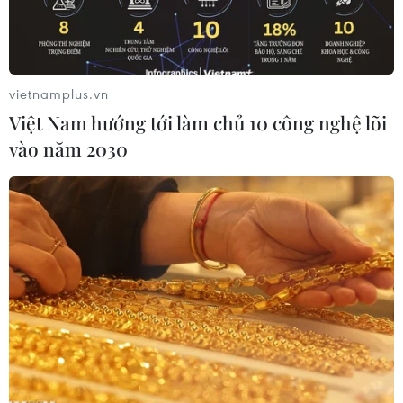
vietnamplus.vn
Việt Nam hướng tới làm chủ 10 công nghệ lõi
vào năm 2030
Tàu vỏ thép BĐ 99179 TS của ông Mai Văn Chương ở Bình Định
bị hư hỏng nặng, phải neo đậu tại cảng Đề Gi cả tháng nay.
(Ảnh: Nguyên Linh/TTXVN)
Hỗ trợ đóng tàu vỏ thép theo Nghị định 67 của