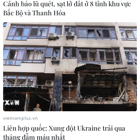
Cảnh báo lũ quét, sạt lở đất ở 8 tỉnh khu vực
Nâng cao hiệu quả đấu tranh phòng,
Bắc Bộ và Thanh Hóa
chống tội phạm và vi phạm pháp luật
06/08/2026 04:13
Đắk Lắk tháo gỡ khó khăn, đảm bảo
đủ sách giáo khoa cho năm học mới
06/08/2026 04:12
Cảnh báo thủ đoạn lừa đảo đưa lao
động thời vụ sang Hàn Quốc
06/08/2026 04:11
vietnamplus.vn
Liên hợp quốc: Xung đột Ukraine trải qua
tháng đẫm máu nhất