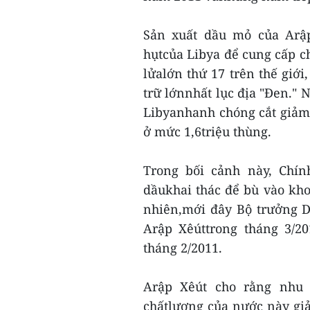
Sản xuất dầu mỏ của Arậ
hụtcủa Libya để cung cấp ch
lửalớn thứ 17 trên thế giới
trữ lớnnhất lục địa "Đen." 
Libyanhanh chóng cắt giảm
ở mức 1,6triệu thùng.
Trong bối cảnh này, Chín
dầukhai thác để bù vào kho
nhiên,mới đây Bộ trưởng D
Arập Xêúttrong tháng 3/2
tháng 2/2011.
Arập Xêút cho rằng nhu 
chấtlượng của nước này gi