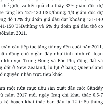
 thế giới, và kết quả cho thấy 32% giám đốc dự
sẽ tăng lên 121-130 USD/thùng; 1/3 giám đốc dự
rong đó 17% dự đoán giá dầu đạt khoảng 131-140
41-150 USD/thùng và 6% dự đoán giá dầu thô có
cuốinăm 2011.
hô toàn cầu tiếp tục tăng từ nay đến cuối năm2011,
ân đáng chú ý gần đây như tình hình rối loạn
ắp khu vực Trung Đông và Bắc Phi; động đất và
ng đất ở New Zealand; lũ lụt ở bang Queensland
 số nguyên nhân trực tiếp khác.
iảm một nửa mục tiêu sản xuất dầu mỏ: Gầnđây
từ năm 2017 mỗi ngày Iraq chỉ khai thác 6,5-7
o kế hoạch khai thác ban đầu là 12 triệu thùng