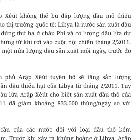
p Xêút không thể bù đắp lượng dầu mỏ thiếu
o thị trường quốc tế: Libya là nước sản xuất dầu
, đứng thứ ba ở châu Phi và có lượng dầu lửa dự
Nhưng từ khi rơi vào cuộc nội chiến tháng 2/2011,
 một nửa lượng dầu sản xuất mỗi ngày, trước đó
h phủ Arập Xêút tuyên bố sẽ tăng sản lượng
ản dầu thiếu hụt của Libya từ tháng 2/2011. Tuy
ầu lửa Arập Xêút cho biết sản xuất dầu thô của
011 đã giảm khoảng 833.000 thùng/ngày so với
cầu của các nước đối với loại dầu thô kém
ảm. Trước khi xảy ra khủng hoảng ở Libya, Arập