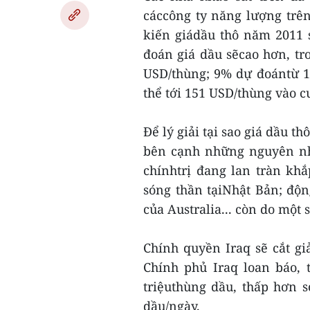
cáccông ty năng lượng trên
kiến giádầu thô năm 2011 
đoán giá dầu sẽcao hơn, t
USD/thùng; 9% dự đoántừ 1
thể tới 151 USD/thùng vào 
Để lý giải tại sao giá dầu t
bên cạnh những nguyên nh
chínhtrị đang lan tràn kh
sóng thần tạiNhật Bản; độ
của Australia... còn do một
Chính quyền Iraq sẽ cắt g
Chính phủ Iraq loan báo, 
triệuthùng dầu, thấp hơn s
dầu/ngày.