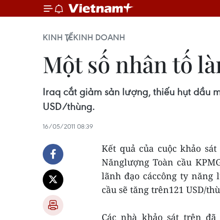
KINH TẾ
KINH DOANH
Một số nhân tố là
Iraq cắt giảm sản lượng, thiếu hụt dầu m
USD/thùng.
16/05/2011 08:39
Kết quả của cuộc khảo sát
Nănglượng Toàn cầu KPMG 
lãnh đạo cáccông ty năng l
cầu sẽ tăng trên121 USD/thù
Các nhà khảo sát trên đã