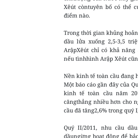
Xêút còntuyên bố có thể c
điểm nào.
Trong thời gian khủng hoảng
dầu lửa xuống 2,5-3,5 tri
ArậpXêút chỉ có khả năng 
nếu tìnhhình Arập Xêút cũng
Nền kinh tế toàn cầu đang h
Một báo cáo gần đây của Qu
kinh tế toàn cầu năm 20
căngthẳng nhiều hơn cho n
cầu đã tăng2,6% trong quý I
Quý II/2011, nhu cầu dầu
dầungừng hoạt động để bảo