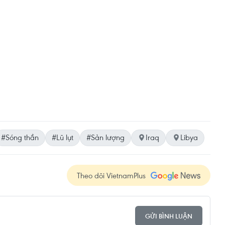
#Sóng thần
#Lũ lụt
#Sản lượng
Iraq
Libya
Theo dõi VietnamPlus
GỬI BÌNH LUẬN