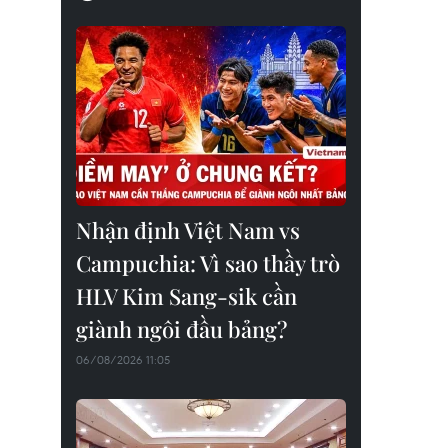
Nhận định Việt Nam vs
Campuchia: Vì sao thầy trò
HLV Kim Sang-sik cần
giành ngôi đầu bảng?
06/08/2026 11:05