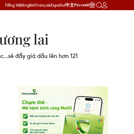
Tiếng Việt
English
Français
Español
中文
Русский
ương lai
c...sẽ đẩy giá dầu lên hơn 121