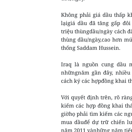
Không phải giá dầu thấp k
lạigiá dầu đã tăng gấp đô
triệu thùngdầu/ngày cách đâ
thùng dầu/ngày,cao hơn mứ
thống Saddam Hussein.
Iraq là nguồn cung dầu m
nhữngnăm gần đây, nhiều 
cách ký các hợpđồng khai th
Với quyết định trên, rõ ràn
kiếm các hợp đồng khai thá
giờhọ phải tìm kiếm các ngu
mua dầuđể dự trữ chiến lư
năm 2011 vànhững năm tiếp