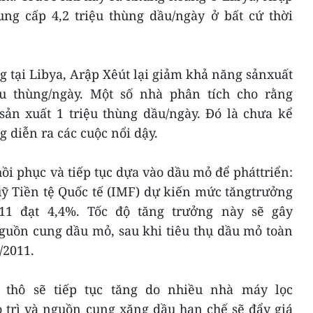
ung cấp 4,2 triệu thùng dầu/ngày ở bất cứ thời
 tại Libya, Arập Xêút lại giảm khả năng sảnxuất
ệu thùng/ngày. Một số nhà phân tích cho rằng
sản xuất 1 triệu thùng dầu/ngày. Đó là chưa kể
 diễn ra các cuộc nổi dậy.
ồi phục và tiếp tục dựa vào dầu mỏ để pháttriển:
ỹ Tiền tệ Quốc tế (IMF) dự kiến mức tăngtrưởng
11 đạt 4,4%. Tốc độ tăng trưởng này sẽ gây
guồn cung dầu mỏ, sau khi tiêu thụ dầu mỏ toàn
/2011.
 thô sẽ tiếp tục tăng do nhiều nhà máy lọc
 trì và nguồn cung xăng dầu hạn chế sẽ đẩy giá