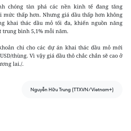
nh chóng tàn phá các nền kinh tế đang tăng
lại mức thấp hơn. Nhưng giá dầu thấp hơn không
ng khai thác dầu mỏ tối đa, khiến nguồn năng
t trung bình 5,1% mỗi năm.
khoản chi cho các dự án khai thác dầu mỏ mới
 USD/thùng. Vì vậy giá dầu thô chắc chắn sẽ cao ở
ơng lai./.
Nguyễn Hữu Trung (TTXVN/Vietnam+)