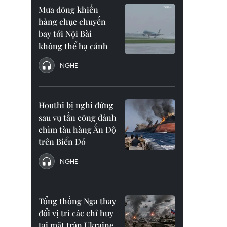
Mưa dông khiến
hàng chục chuyến
bay tới Nội Bài
không thể hạ cánh
NGHE
Houthi bị nghi đứng
sau vụ tấn công đánh
chìm tàu hàng Ấn Độ
trên Biển Đỏ
NGHE
Tổng thống Nga thay
đổi vị trí các chỉ huy
tại mặt trận Ukraine