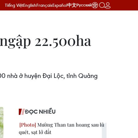
Tiếng Việt
English
Français
Español
中文
Русский
 ngập 22.500ha
300 nhà ở huyện Đại Lộc, tỉnh Quảng
ĐỌC NHIỀU
Mường Than tan hoang sau lũ
quét, sạt lở đất