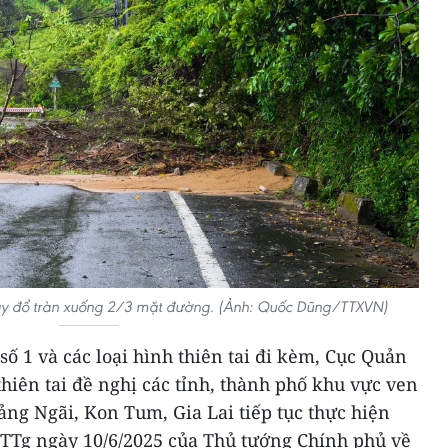
 cây đổ tràn xuống 2/3 mặt đường. (Ảnh: Quốc Dũng/TTXVN)
số 1 và các loại hình thiên tai đi kèm, Cục Quản
thiên tai đề nghị các tỉnh, thành phố khu vực ven
ng Ngãi, Kon Tum, Gia Lai tiếp tục thực hiện
TTg ngày 10/6/2025 của Thủ tướng Chính phủ về