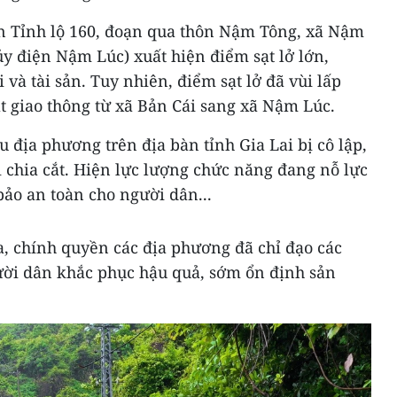
rên Tỉnh lộ 160, đoạn qua thôn Nậm Tông, xã Nậm
y điện Nậm Lúc) xuất hiện điểm sạt lở lớn,
 và tài sản. Tuy nhiên, điểm sạt lở đã vùi lấp
t giao thông từ xã Bản Cái sang xã Nậm Lúc.
 địa phương trên địa bàn tỉnh Gia Lai bị cô lập,
ị chia cắt. Hiện lực lượng chức năng đang nỗ lực
ảo an toàn cho người dân...
ra, chính quyền các địa phương đã chỉ đạo các
ười dân khắc phục hậu quả, sớm ổn định sản