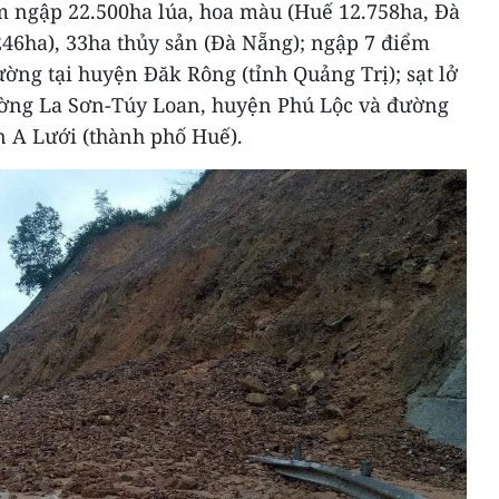
m ngập 22.500ha lúa, hoa màu (Huế 12.758ha, Đà
246ha), 33ha thủy sản (Đà Nẵng); ngập 7 điểm
ờng tại huyện Đăk Rông (tỉnh Quảng Trị); sạt lở
ường La Sơn-Túy Loan, huyện Phú Lộc và đường
 A Lưới (thành phố Huế).