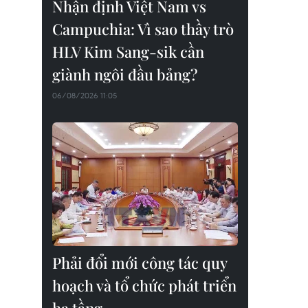
Nhận định Việt Nam vs
Campuchia: Vì sao thầy trò
HLV Kim Sang-sik cần
giành ngôi đầu bảng?
06/08/2026 11:05
Phải đổi mới công tác quy
hoạch và tổ chức phát triển