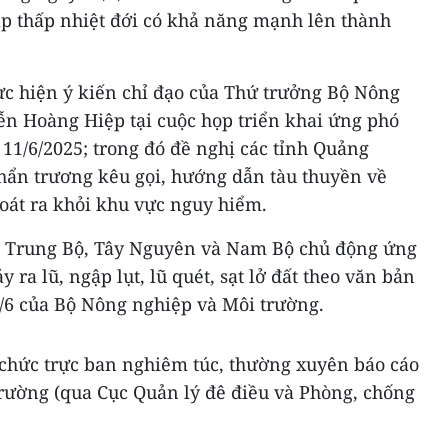
áp thấp nhiệt đới có khả năng mạnh lên thành
ực hiện ý kiến chỉ đạo của Thứ trưởng Bộ Nông
n Hoàng Hiệp tại cuộc họp triển khai ứng phó
 11/6/2025; trong đó đề nghị các tỉnh Quảng
hẩn trương kêu gọi, hướng dẫn tàu thuyền về
oát ra khỏi khu vực nguy hiểm.
c Trung Bộ, Tây Nguyên và Nam Bộ chủ động ứng
 ra lũ, ngập lụt, lũ quét, sạt lở đất theo văn bản
6 của Bộ Nông nghiệp và Môi trường.
 chức trực ban nghiêm túc, thường xuyên báo cáo
rường (qua Cục Quản lý đê điều và Phòng, chống