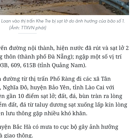
oan vào thị trấn Khe Tre bị sạt lở do ảnh hưởng của bão số 1.
(Ảnh: TTXVN phát)
ến đường nội thành, hiện nước đã rút và sạt lở 2
 thôn (thành phố Đà Nẵng); ngập một số vị trí
03B, 609, 615B (tỉnh Quảng Nam).
 đường từ thị trấn Phố Ràng đi các xã Tân
 Nghĩa Đô, huyện Bảo Yên, tỉnh Lào Cai với
n gần 10 điểm sạt lở; đất, đá, bùn tràn ra lòng
ểm đất, đá từ taluy dương sạt xuống lấp kín lòng
n lưu thông gặp nhiều khó khăn.
uyện Bắc Hà có mưa to cục bộ gây ảnh hưởng
à giao thông.