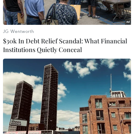
JG Wentworth
$30k In Debt Relief Scandal: What Financial
Institutions Quietly Conceal
Tổng thống Mỹ Donald Trump (phải) và nhà lãnh đạo Triều Tiên
Kim Jong-un trong cuộc gặp ở làng đình chiến Panmunjom tại
Khu phi quân sự (DMZ) chiều 30/6/2019. (Ảnh: AFP/TTXVN)
Một quan chức cấp cao Mỹ ngày 24/10 cho biết
Tổng thống Donald Trump không có kế hoạch