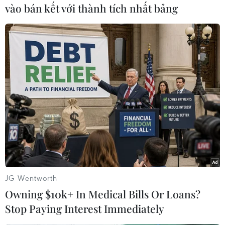
đồng thời khẳng định Hàn Quốc sẵn sàng hỗ trợ
vào bán kết với thành tích nhất bảng
nếu cuộc gặp được tổ chức./.
Quan chức Hàn Quốc lạc
quan về triển vọng cuộc
gặp Mỹ-Triều Tiên
Trả lời báo giới, Bộ trưởng Thống
nhất Hàn Quốc Chung Dong-
young nói: “Triều Tiên dường như
đang chú ý tới Mỹ và nhiều dấu
hiệu khác nhau cho thấy có khả
năng đáng kể về một cuộc gặp.”
JG Wentworth
(TTXVN/Vietnam+)
Owning $10k+ In Medical Bills Or Loans?
Stop Paying Interest Immediately