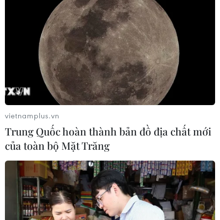
vietnamplus.vn
TIN CÙNG CHUYÊN MỤC
Trung Quốc hoàn thành bản đồ địa chất mới
của toàn bộ Mặt Trăng
Canada áp dụng biện pháp tự vệ tạm
thời với tủ gỗ và tủ lavabo nhập khẩu
07/08/2026 14:52