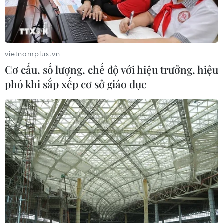
thiệt mạng đã tăng lên hơn 6.000
người
04/08/2026 10:17
vietnamplus.vn
Cơ cấu, số lượng, chế độ với hiệu trưởng, hiệu
Xem thêm
phó khi sắp xếp cơ sở giáo dục
CƠ QUAN CHỦ QUẢN: THÔNG TẤN XÃ VIỆT NAM
Tổng Biên tập: TRẦN TIẾN DUẨN
Phó Tổng Biên tập: NGUYỄN THỊ TÁM, KHÚC THANH
THỦY