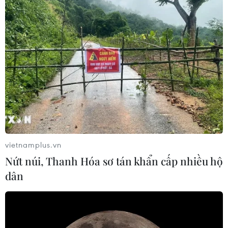
vietnamplus.vn
Nứt núi, Thanh Hóa sơ tán khẩn cấp nhiều hộ
dân