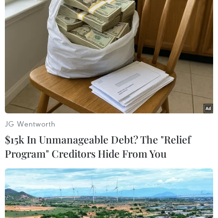
TIN LIÊN QUAN
JG Wentworth
$15k In Unmanageable Debt? The "Relief
Program" Creditors Hide From You