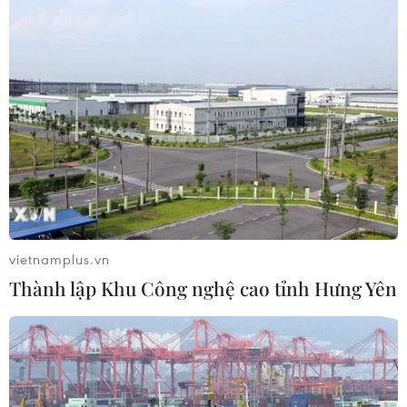
Tổng Bí thư, Chủ tịch nước tiếp Tư
lệnh Bộ Chỉ huy Thái Bình Dương
Hoa Kỳ
05/08/2026 12:29
Mỹ truy tố đối tượng bị bắt tại sân
golf của Tổng thống Trump
05/08/2026 06:57
vietnamplus.vn
Thành lập Khu Công nghệ cao tỉnh Hưng Yên
Mỹ cấm xuất khẩu vật liệu pin tái chế
và phế liệu vonfram trong một năm
05/08/2026 06:53