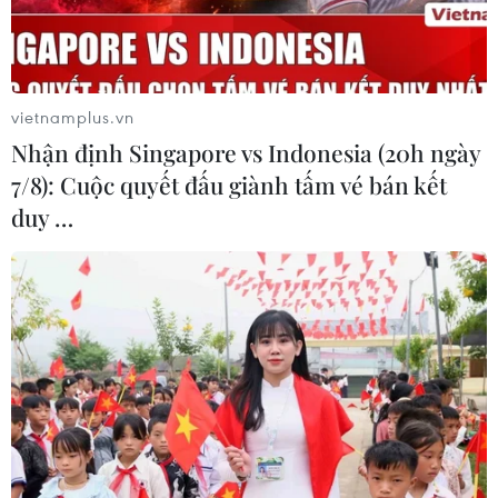
vietnamplus.vn
Nhận định Singapore vs Indonesia (20h ngày
7/8): Cuộc quyết đấu giành tấm vé bán kết
duy …
Tình báo Mỹ: Triều Tiên ở “vị thế chiến
lược mạnh nhất” trong nhiều thập kỷ
24/05/2025 05:13
Cơ quan tình báo Mỹ nêu rõ: "Triều Tiên đang ở vị thế
chiến lược mạnh nhất trong nhiều thập kỷ, sở hữu các
phương tiện quân sự có thể gây rủi ro cho lực lượng Mỹ
và các đồng minh của Mỹ ở Đông Bắc Á."