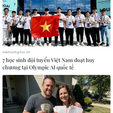
Mexico và Mỹ nhất trí họp về an ninh và di
cư tại Washington
vietnamplus.vn
03/07/2025 04:11
7 học sinh đội tuyển Việt Nam đoạt huy
Ngoại trưởng Mexico và Mỹ đồng thuận tổ chức cuộc
chương tại Olympic AI quốc tế
họp sắp tới về an ninh, di cư và thương mại để tăng
cường hợp tác song phương.