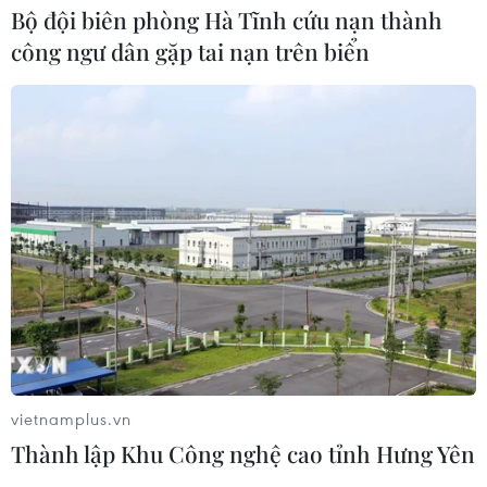
Bộ đội biên phòng Hà Tĩnh cứu nạn thành
Chủ tịch Quốc hội Trần Thanh Mẫn
công ngư dân gặp tai nạn trên biển
tiếp Đại sứ Hoa Kỳ Jennifer Wicks
06/08/2026 13:43
Tổng thống Trump bác tin Mỹ thiếu
hụt vũ khí vì chiến dịch Trung Đông
06/08/2026 09:40
Mỹ điều tra sự cố hàng không liên
quan đến trực thăng chở Tổng thống
Trump
vietnamplus.vn
06/08/2026 04:38
Thành lập Khu Công nghệ cao tỉnh Hưng Yên