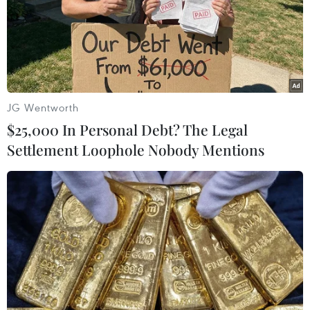
JG Wentworth
$25,000 In Personal Debt? The Legal
Settlement Loophole Nobody Mentions
Mexico phát hiện đường hầm bí mật dài
600m vận chuyển ma túy sang Mỹ
19/06/2025 23:10
Theo Bộ An ninh và Bảo vệ Công dân Mexico, đường
hầm dài 600m và có chiều sâu 13,5m được các băng
nhóm tội phạm sử dụng để vận chuyển ma túy và đưa
người di cư bất hợp pháp vào Mỹ.