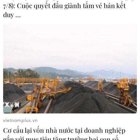
7/8): Cuộc quyết đấu giành tấm vé bán kết
duy …
vietnamplus.vn
Cơ cấu lại vốn nhà nước tại doanh nghiệp
gắn với mục tiêu tăng trưởng hai con số