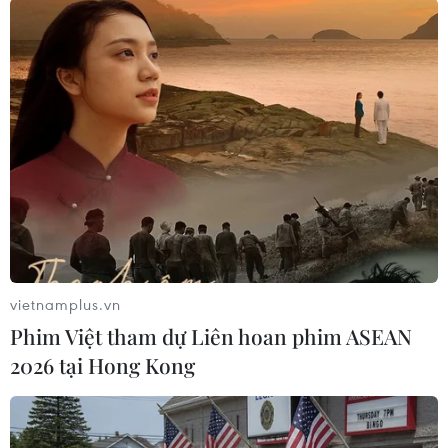
(TTXVN/Vietnam+)
vietnamplus.vn
Phim Việt tham dự Liên hoan phim ASEAN
2026 tại Hong Kong
#Mỹ-Mexico
#Tổ chức tài chính
#Rửa tiền