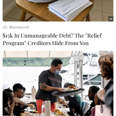
JG Wentworth
$15k In Unmanageable Debt? The "Relief
Program" Creditors Hide From You
Tòa nhà Bộ Tài chính Mỹ ở Washington, DC. (Ảnh: Bloomberg)
Ngày 9/7, Bộ Tài chính Mỹ thông báo gia hạn
lệnh cấm một số giao dịch liên quan đến 3 tổ
chức tài chính Mexico đến ngày 4/9.
Lệnh cấm này được đưa ra từ tháng trước với