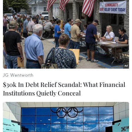
#buôn bán fentanyl
#Trừng phạt
Mexico
Mỹ
Theo dõi VietnamPlus
JG Wentworth
TIN LIÊN QUAN
$30k In Debt Relief Scandal: What Financial
Institutions Quietly Conceal