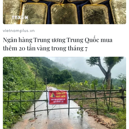
vietnamplus.vn
Ngân hàng Trung ương Trung Quốc mua
thêm 20 tấn vàng trong tháng 7
Mỹ và Mexico sắp đạt thỏa thuận để dỡ bỏ
mức thuế 50% đối với thép
11/06/2025 04:55
Theo các điều khoản hiện tại, thỏa thuận sẽ cho phép