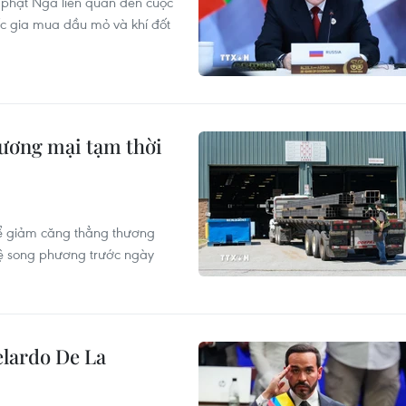
 phạt Nga liên quan đến cuộc
ốc gia mua dầu mỏ và khí đốt
ương mại tạm thời
ể giảm căng thẳng thương
hệ song phương trước ngày
elardo De La