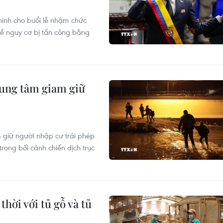
inh cho buổi lễ nhậm chức
về nguy cơ bị tấn công bằng
rung tâm giam giữ
giữ người nhập cư trái phép
rong bối cảnh chiến dịch trục
hời với tủ gỗ và tủ