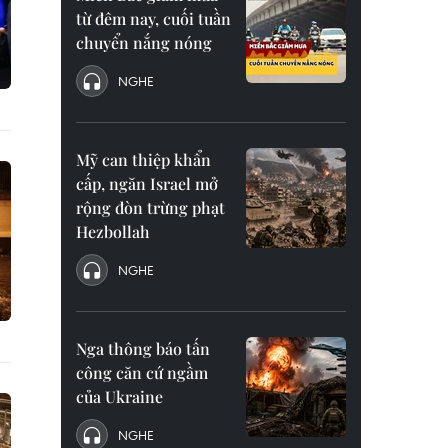
từ đêm nay, cuối tuần
chuyển nắng nóng
NGHE
Mỹ can thiệp khẩn
cấp, ngăn Israel mở
rộng đòn trừng phạt
Hezbollah
NGHE
Nga thông báo tấn
công căn cứ ngầm
của Ukraine
NGHE