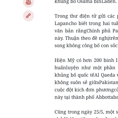
khủng bố Osama binLaden.
Trong thư điện tử gửi các
Lapancho biết trong hai t
văn bản rằngChính phủ Pa
này. Thuận theo đề nghịtrên
song không công bố con sốc
Hiện Mỹ có hơn 200 binh l
huấnluyện như một phần c
khủng bố quốc tếAl Qaeda 
không suôn sẻ giữaPakista
cuộc đột kích đơn phươngcủ
này tại thành phố Abbottab
Cũng trong ngày 25/5, một 