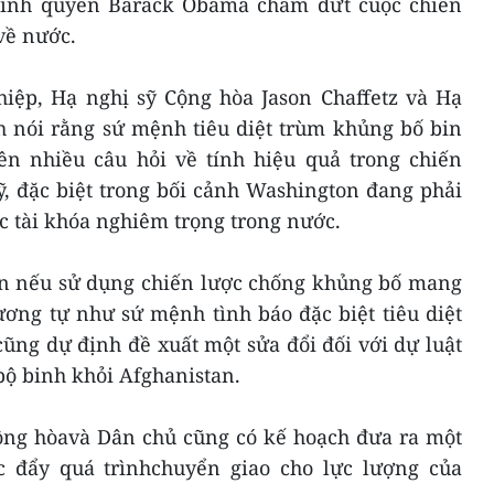
chính quyền Barack Obama chấm dứt cuộc chiến
về nước.
hiệp, Hạ nghị sỹ Cộng hòa Jason Chaffetz và Hạ
h nói rằng sứ mệnh tiêu diệt trùm khủng bố bin
n nhiều câu hỏi về tính hiệu quả trong chiến
, đặc biệt trong bối cảnh Washington đang phải
c tài khóa nghiêm trọng trong nước.
ơn nếu sử dụng chiến lược chống khủng bố mang
ương tự như sứ mệnh tình báo đặc biệt tiêu diệt
ũng dự định đề xuất một sửa đổi đối với dự luật
bộ binh khỏi Afghanistan.
ng hòavà Dân chủ cũng có kế hoạch đưa ra một
 đẩy quá trìnhchuyển giao cho lực lượng của