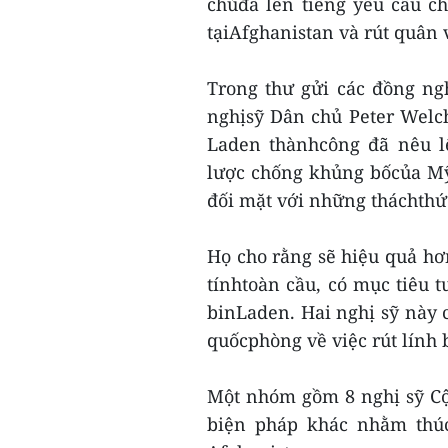
chủđã lên tiếng yêu cầu 
tạiAfghanistan và rút quân 
Trong thư gửi các đồng ng
nghịsỹ Dân chủ Peter Welc
Laden thànhcông đã nêu lê
lược chống khủng bốcủa Mỹ
đối mặt với những tháchthứ
Họ cho rằng sẽ hiệu quả h
tínhtoàn cầu, có mục tiêu t
binLaden. Hai nghị sỹ này c
quốcphòng về việc rút lính 
Một nhóm gồm 8 nghị sỹ Cộ
biện pháp khác nhằm thúc