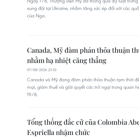
Ngày 7/8, Thượng viện Mỹ đã thông qua dự luật trừng
xung đột tại Ukraine, nhằm tăng sức ép đối với các qu
của Nga.
Canada, Mỹ đàm phán thỏa thuận th
nhằm hạ nhiệt căng thẳng
07/08/2026 23:53
Canada và Mỹ đang đàm phán thỏa thuận tạm thời đ
mại, giảm thuế và giải quyết các trở ngại trong quan 
19/8.
Tổng thống đắc cử của Colombia Ab
Espriella nhậm chức