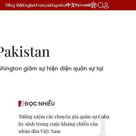
Tiếng Việt
English
Français
Español
中文
Русский
Pakistan
shington giảm sự hiện diện quân sự tại
ĐỌC NHIỀU
Tưởng niệm các chuyên gia quân sự Cuba
hy sinh trong cuộc kháng chiến của
nhân dân Việt Nam