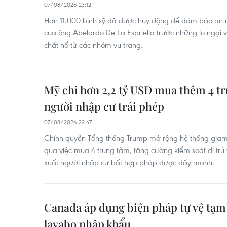
07/08/2026 23:12
Hơn 11.000 binh sỹ đã được huy động để đảm bảo an n
của ông Abelardo De La Espriella trước những lo ngại 
chất nổ từ các nhóm vũ trang.
Mỹ chi hơn 2,2 tỷ USD mua thêm 4 t
người nhập cư trái phép
07/08/2026 22:47
Chính quyền Tổng thống Trump mở rộng hệ thống giam 
qua việc mua 4 trung tâm, tăng cường kiểm soát di trú t
xuất người nhập cư bất hợp pháp được đẩy mạnh.
Canada áp dụng biện pháp tự vệ tạm t
lavabo nhập khẩu