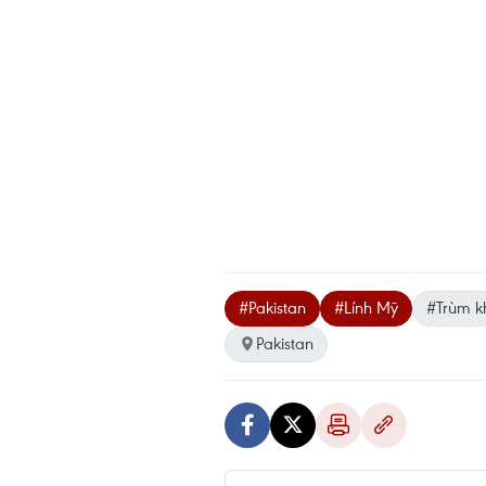
#Pakistan
#Lính Mỹ
#Trùm k
Pakistan