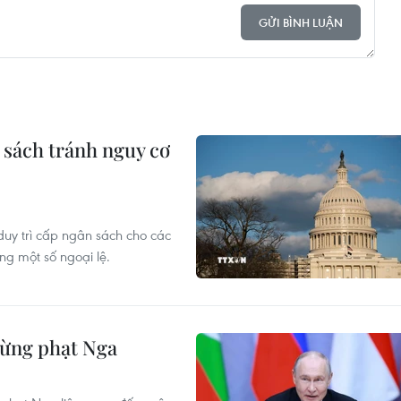
GỬI BÌNH LUẬN
 sách tránh nguy cơ
uy trì cấp ngân sách cho các
ng một số ngoại lệ.
rừng phạt Nga