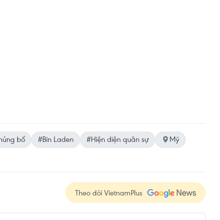
hủng bố
#Bin Laden
#Hiện diện quân sự
Mỹ
Theo dõi VietnamPlus