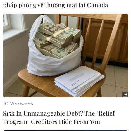
pháp phòng vệ thương mại tại Canada
#Ethiopia
#Somalia
#Washington
#Reaper
#Máy bay không người lái
#Chống khủng bố
Ethiopia
Mỹ
Theo dõi VietnamPlus
JG Wentworth
$15k In Unmanageable Debt? The "Relief
Program" Creditors Hide From You
TIN CÙNG CHUYÊN MỤC