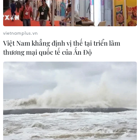
Cây chà là - Hình ảnh thân thuộc
trong đời sống người dân Ai Cập
vietnamplus.vn
29/07/2026 08:32
Việt Nam khẳng định vị thế tại triển lãm
thương mại quốc tế của Ấn Độ
Thường trực Ban Bí thư Trần
Cẩm Tú tiếp Tổng Thư ký Đảng
CNDD-FDD Burundi
29/07/2026 08:24
Tăng cường quan hệ đoàn kết, hợp
tác song phương Việt Nam-Burundi
28/07/2026 14:17