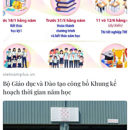
22/07/2026 22:56
Tỷ phú Bill Gates nhấn mạnh tầm
quan trọng của đầu tư vào con người
và công nghệ
22/07/2026 06:02
Xem thêm
vietnamplus.vn
Bộ Giáo dục và Đào tạo công bố Khung kế
hoạch thời gian năm học
CƠ QUAN CHỦ QUẢN: THÔNG TẤN XÃ VIỆT NAM
Tổng Biên tập: TRẦN TIẾN DUẨN