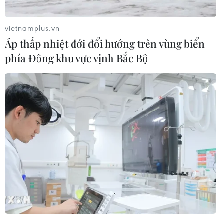
Thảm sát tại Tây Bắc Nigeria khiến ít
vietnamplus.vn
nhất 30 người thiệt mạng
Áp thấp nhiệt đới đổi hướng trên vùng biển
27/07/2026 22:54
phía Đông khu vực vịnh Bắc Bộ
AfDB cảnh báo "siêu" El Nino có thể
khiến châu Phi thiệt hại 20 tỷ USD
26/07/2026 15:42
Algeria xây dựng cơ chế quốc gia
kiểm chứng thông tin nhằm chống
tin giả
26/07/2026 14:50