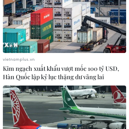
then chốt sản xuất pin mặt trời
06/08/2026 02:12
Giá vàng trong nước tiếp tục tăng,
SJC lên ngưỡng 143,3 triệu đồng mỗi
lượng
vietnamplus.vn
06/08/2026 02:12
Kim ngạch xuất khẩu vượt mốc 100 tỷ USD,
Hàn Quốc lập kỷ lục thặng dư vãng lai
Triều Tiên mở đường bay Bình
Nhưỡng-Wonsan Kalma thúc đẩy du
lịch
06/08/2026 02:05
Giá vàng ngày 6/8: Bảng giá tại các