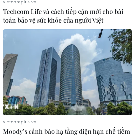
vietnamplus.vn
Techcom Life và cách tiếp cận mới cho bài
toán bảo vệ sức khỏe của người Việt
#Mỹ
#Thất nghiệp
#Việt làm
#Trợ cấp
#Suy thoái
Mỹ
vietnamplus.vn
Theo dõi VietnamPlus
Moody’s cảnh báo hạ tầng điện hạn chế tiềm