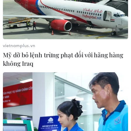
công ty vàng bạc đá quý
06/08/2026 01:54
Chọn đúng đầu tàu: Danh mục
doanh nghiệp nhà nước mạnh và bài
vietnamplus.vn
toán giao nhiệm vụ
Mỹ dỡ bỏ lệnh trừng phạt đối với hãng hàng
06/08/2026 00:56
không Iraq
Giá dầu thô biến động nhẹ khi triển
vọng đàm phán Trung Đông vẫn khó
đoán
06/08/2026 00:26
Giá vàng thế giới tăng mạnh nhất kể
từ tháng Hai