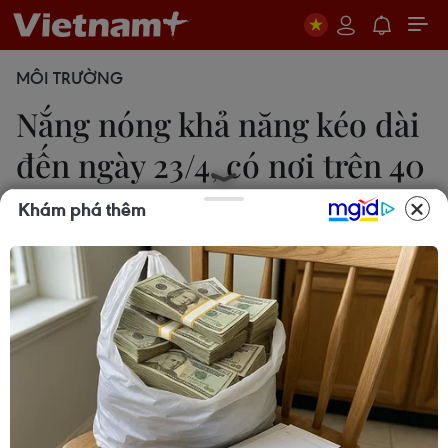
MÔI TRƯỜNG
Nắng nóng khả năng kéo dài
đến ngày 23/4, có nơi trên 40
độ C
Khám phá thêm
Lý Thanh Hương
20/04/2023 11:30
Theo dự báo, nắng nóng gay gắt ở phía Tây Bắc
Bộ, khu vực từ Thanh Hóa đến Phú Yên khả năng
kéo dài đến khoảng ngày 23/4, nhiều nơi tiếp tục
có nhiệt độ cao nhất 36-39 độ C, có nơi trên 40 độ