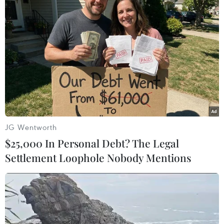
cao nhất từ 31-34 độ C, có nơi trên 35 độ C.
Nam Bộ đêm có mưa rào và dông vài nơi, trong
mưa dông có khả năng xảy ra lốc, sét, mưa đá,
gió giật mạnh; ngày nắng nóng. Gió Tây Nam
cấp 2-3. Nhiệt độ thấp nhất từ 25-28 độ C. Nhiệt
độ cao nhất từ 33-36 độ C, có nơi trên 36 độ C./.
(TTXVN/Vietnam+)
JG Wentworth
$25,000 In Personal Debt? The Legal
Settlement Loophole Nobody Mentions