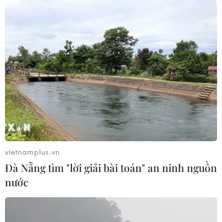
08/08/2026 05:39
Đà Nẵng tìm "lời giải bài toán" an
ninh nguồn nước
08/08/2026 05:05
Sơn La công bố tình huống khẩn cấp
về thiên tai với hai xã Muổi Nọi, Nậm
Lầu
08/08/2026 03:53
vietnamplus.vn
Đà Nẵng tìm "lời giải bài toán" an ninh nguồn
Kết luận số 75-KL/TW: Cà Mau chủ
nước
động thích ứng với biến đổi khí hậu
08/08/2026 02:53