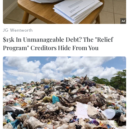
C.
JG Wentworth
$15k In Unmanageable Debt? The "Relief
Program" Creditors Hide From You
Ảnh minh họa. (Nguồn: TTXVN)
Theo Trung tâm Dự báo khí tượng thủy văn
Quốc gia, nắng nóng gay gắt, có nơi đặc biệt gay
gắt ở phía Tây Bắc Bộ, khu vực từ Thanh Hóa