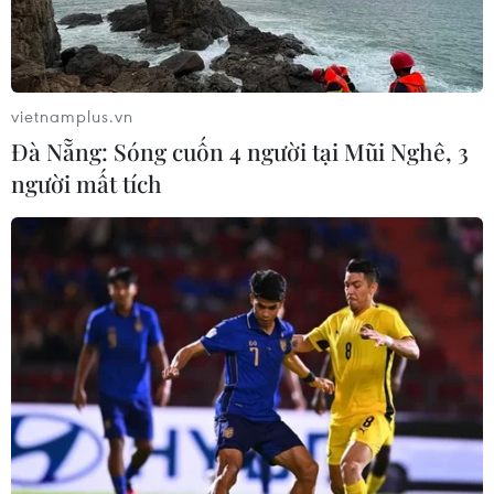
nóng kết hợp với độ ẩm trong không khí giảm thấp và
gió Tây Nam gây hiệu ứng phơn dẫn đến nguy cơ xảy
ra cháy nổ và hỏa hoạn.
vietnamplus.vn
Đà Nẵng: Sóng cuốn 4 người tại Mũi Nghê, 3
người mất tích
Đông Bắc có mưa phùn, Tây Bắc và Trung