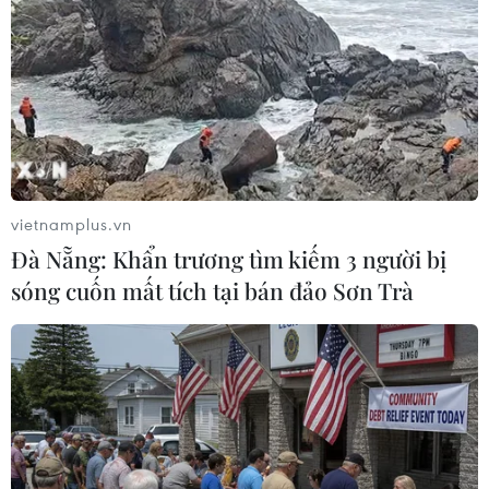
#Dự báo thời tiết
#Nắng nóng
#Nắng nóng gay gắt
#El Nino
#Mùa Hè khắc nghiệt
vietnamplus.vn
Đà Nẵng: Khẩn trương tìm kiếm 3 người bị
sóng cuốn mất tích tại bán đảo Sơn Trà
Theo dõi VietnamPlus
TIN LIÊN QUAN