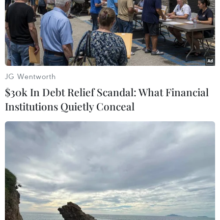
JG Wentworth
$30k In Debt Relief Scandal: What Financial
Institutions Quietly Conceal
Đợt nắng nóng ở Tây Bắc Bộ và Trung
Trung Bộ kéo dài đến bao giờ?
17/04/2023 09:52
Theo các chuyên gia khí tượng, ảnh hưởng của nắng