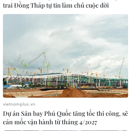
trai Đồng Tháp tự tin làm chủ cuộc đời
Nắng nóng gay gắt ở nhiều khu vực kéo dài
đến ngày 23/4
18/04/2023 23:45
Các chuyên gia nhận định nắng nóng gay gắt ở phía
Tây Bắc Bộ, khu vực từ Thanh Hóa đến Phú Yên và nắng
nóng ở phía Đông Bắc Bộ có khả năng kéo dài đến
vietnamplus.vn
khoảng ngày 23/4.
Dự án Sân bay Phú Quốc tăng tốc thi công, sẽ
cán mốc vận hành từ tháng 4/2027