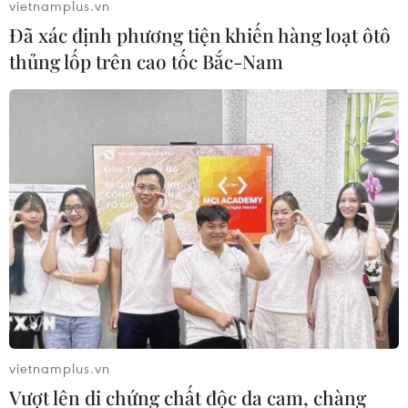
vietnamplus.vn
Đã xác định phương tiện khiến hàng loạt ôtô
thủng lốp trên cao tốc Bắc-Nam
Tây Bắc Bộ và khu vực miền Trung tiếp tục
nắng nóng gay gắt
18/04/2023 10:48
Dự báo ngày 19/4, thủ đô Hà Nội nhiều mây, sáng có
mưa nhỏ, mưa phùn và sương mù nhẹ rải rác, trưa
chiều giảm mây trời nắng; gió Đông Nam đến Nam cấp
2-3, nhiệt độ thấp nhất 24-26 độ C.
vietnamplus.vn
Vượt lên di chứng chất độc da cam, chàng