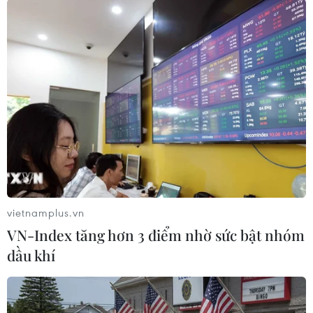
#Thời sự quốc tế
#Tin thời sự
#Tin kinh tế
#Tin hot
#Tin nóng
#Tin mới nhận
#Vietnamplus
Mỹ
Nga
Theo dõi VietnamPlus
vietnamplus.vn
VN-Index tăng hơn 3 điểm nhờ sức bật nhóm
TIN LIÊN QUAN
dầu khí