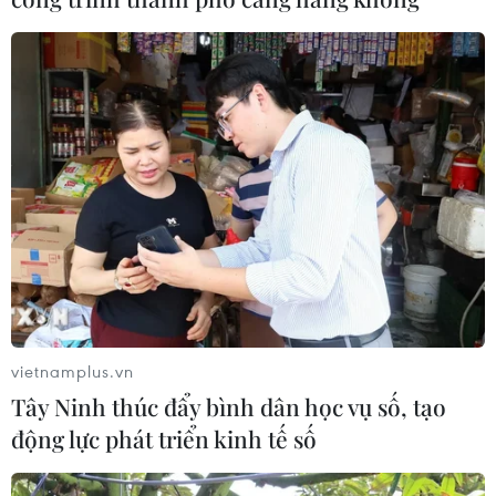
Anh công bố kết quả điều tra ban
đầu vụ đâm dao ở trung tâm London
06/08/2026 06:00
Ba Lan thảo luận việc thành lập căn
cứ quân sự thường trực với Mỹ
06/08/2026 00:06
Liên hợp quốc: Xung đột Ukraine trải
qua tháng đẫm máu nhất
vietnamplus.vn
05/08/2026 23:47
Tây Ninh thúc đẩy bình dân học vụ số, tạo
động lực phát triển kinh tế số
Đức điều tra vụ UAV gắn thuốc nổ