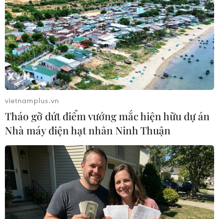
vietnamplus.vn
Tháo gỡ dứt điểm vướng mắc hiện hữu dự án
Nhà máy điện hạt nhân Ninh Thuận
Nga sẽ khôi phục thế cân bằng chiến lược
sau khi Mỹ rút khỏi INF
20/11/2018 11:38
Người phát ngôn Điện Kremlin Dmitry Peskov ngày 20/11
tuyên bố Nga sẽ hành động để khôi phục thế cân bằng