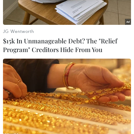
JG Wentworth
$15k In Unmanageable Debt? The "Relief
Program" Creditors Hide From You
Thứ trưởng Ngoại giao Nga Sergei Ryabkov. (Ảnh: EPA/TTXVN)
Theo Tân hoa xã, Thứ trưởng Ngoại giao Nga
Sergei Ryabkov ngày 23/11 tuyên bố Nga không
có ý định thay đổi học thuyết quân sự của mình
bất chấp Mỹ có kế hoạch rút khỏi Hiệp ước Các
lực lượng tên lửa tầm trung (INF).
Ông Ryabkov cho biết học thuyết quân sự của