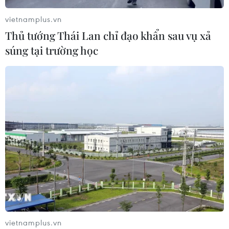
vietnamplus.vn
Xem thêm
Thủ tướng Thái Lan chỉ đạo khẩn sau vụ xả
súng tại trường học
CƠ QUAN CHỦ QUẢN: THÔNG TẤN XÃ VIỆT NAM
Tổng Biên tập: TRẦN TIẾN DUẨN
Phó Tổng Biên tập: NGUYỄN THỊ TÁM, KHÚC THANH
THỦY
Sở hữu trí tuệ
Quy định sử dụng
RSS
Hỗ trợ
Ngôn ngữ
TTXVN
vietnamplus.vn