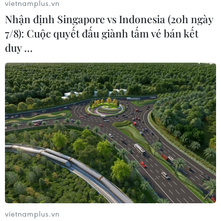
vietnamplus.vn
Nhận định Singapore vs Indonesia (20h ngày
7/8): Cuộc quyết đấu giành tấm vé bán kết
duy …
Nga nêu 2 phương án đối phó nếu Mỹ rút
khỏi hiệp ước hạt nhân
23/11/2018 06:45
Phía Nga nói rằng nếu Mỹ rút khỏi INF, Washington sẽ
triển khai tên lửa tầm ngắn và tầm trung hiện bị cấm
theo INF gần biên giới Nga, kể cả ở phía Tây, phía
Đông, ở phần lục địa châu Âu hay châu Á.
vietnamplus.vn