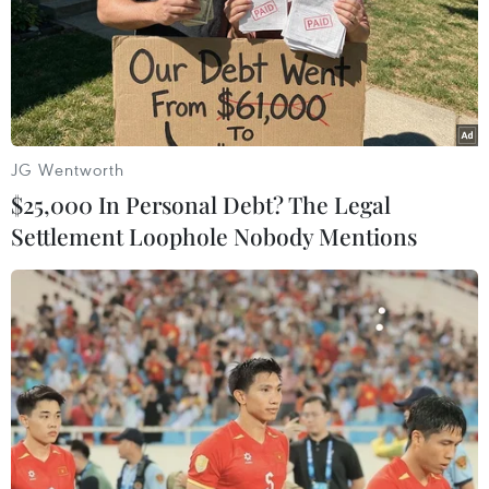
chiến lược giữa các lực lượng vũ trang nếu Mỹ rút khỏi
INF.
JG Wentworth
$25,000 In Personal Debt? The Legal
Settlement Loophole Nobody Mentions
Nga cảnh báo có thể triển khai tên lửa trên
lãnh thổ đồng minh