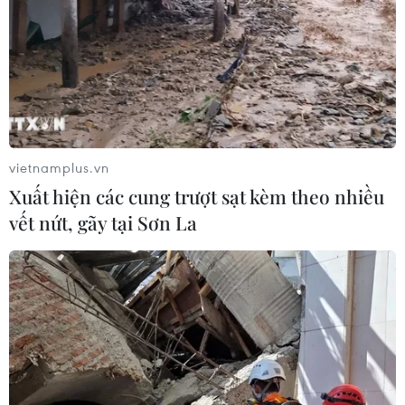
vietnamplus.vn
Xuất hiện các cung trượt sạt kèm theo nhiều
vết nứt, gãy tại Sơn La