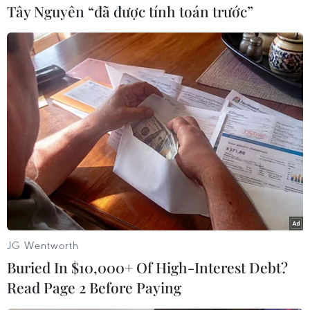
(Vietnam+)
Tây Nguyên “đã được tính toán trước”
JG Wentworth
#Học thuyết Quân sự Nga
#Nga-Mỹ
#Quân sự Nga
Buried In $10,000+ Of High-Interest Debt?
#Mỹ rút khỏi INF
#Moskva
Read Page 2 Before Paying
#Hiệp ước Các lực lượng tên lửa tầm trung
#Tin Thế giới