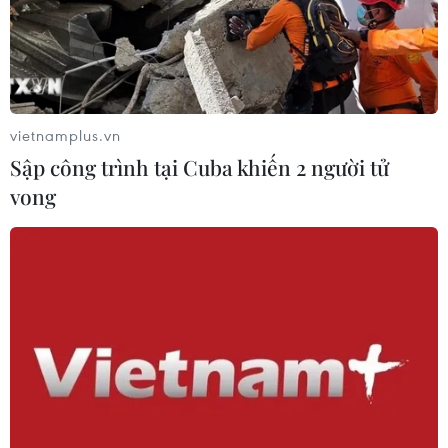
vietnamplus.vn
Sập công trình tại Cuba khiến 2 người tử
TIN CÙNG CHUYÊN MỤC
vong
Liên hợp quốc kêu gọi chấm dứt tấn
công dân thường trong xung đột
Nga-Ukraine
07/08/2026 04:29
Chính sách nhà ở của nước Anh -
Góc tham chiếu cho Việt Nam
07/08/2026 04:08