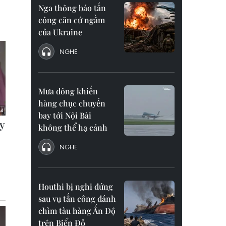
Nga thông báo tấn
công căn cứ ngầm
của Ukraine
NGHE
Mưa dông khiến
hàng chục chuyến
bay tới Nội Bài
không thể hạ cánh
NGHE
Houthi bị nghi đứng
sau vụ tấn công đánh
chìm tàu hàng Ấn Độ
trên Biển Đỏ