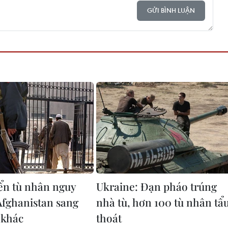
GỬI BÌNH LUẬN
n tù nhân nguy
Ukraine: Đạn pháo trúng
Afghanistan sang
nhà tù, hơn 100 tù nhân tẩ
 khác
thoát