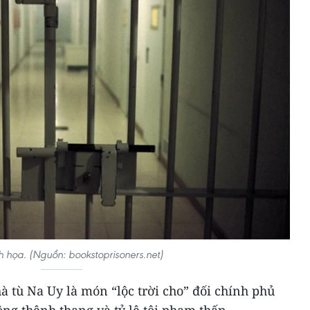
 họa. (Nguồn: bookstoprisoners.net)
hà tù Na Uy là món “lộc trời cho” đối chính phủ
ng thênh thang và tỷ lệ tội phạm thấp,