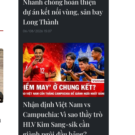
Nhanh chóng hoàn thiện
dự án kết nối vùng, sân bay
Long Thành
06/08/2026 15:07
Nhận định Việt Nam vs
Campuchia: Vì sao thầy trò
u
HLV Kim Sang-sik cần
giành ngôi đầu bảng?