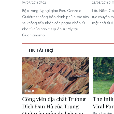
19/09/2014 07:02
28/08/2014 01:1
Bộ trưởng Ngoại giao Peru Gonzalo
Lầu Năm Góc
Gutiérrez thông báo chính phủ nước này
tục chuyển t
sẽ không tiếp nhận các phạm nhân từ
một nhà tù ở
nhà tù của căn cứ quân sự Mỹ tại
Guantanamo.