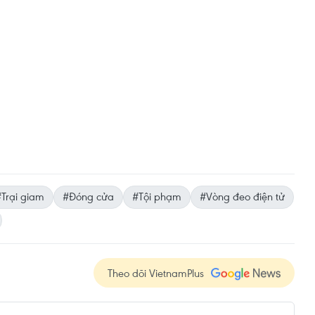
Trại giam
#Đóng cửa
#Tội phạm
#Vòng đeo điện tử
Theo dõi VietnamPlus