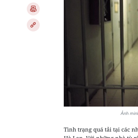
Ảnh minh
Tình trạng quá tải tại các n
Hà Lan. Với những nhà tù rộ