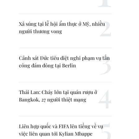
Xả súng tại lễ hội ẩm thực ở Mỹ, nhiều
người thương vong
Cảnh sát Đức tiêu diệt nghi phạm vụ tấn
công đám đông tại Berlin
Thái Lan: Cháy lớn tại quán rượu ở
Bangkok, 27 người thiệt mạng
Liên hợp quốc và FIFA lên tiếng về vụ
việc liên quan tới Kylian Mbappe