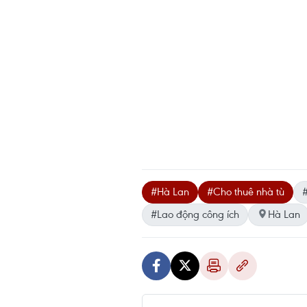
#Hà Lan
#Cho thuê nhà tù
#
#Lao động công ích
Hà Lan