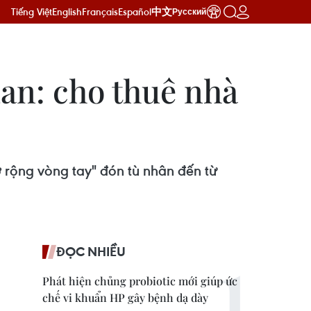
Tiếng Việt
English
Français
Español
中文
Русский
Lan: cho thuê nhà
ở rộng vòng tay" đón tù nhân đến từ
ĐỌC NHIỀU
Phát hiện chủng probiotic mới giúp ức
chế vi khuẩn HP gây bệnh dạ dày