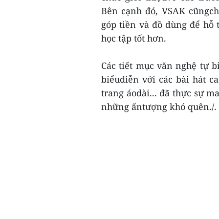
Bên cạnh đó, VSAK cũngch
góp tiền và đồ dùng để hỗ
học tập tốt hơn.
Các tiết mục văn nghệ tự b
biểudiễn với các bài hát c
trang áodài... đã thực sự m
những ấntượng khó quên./.