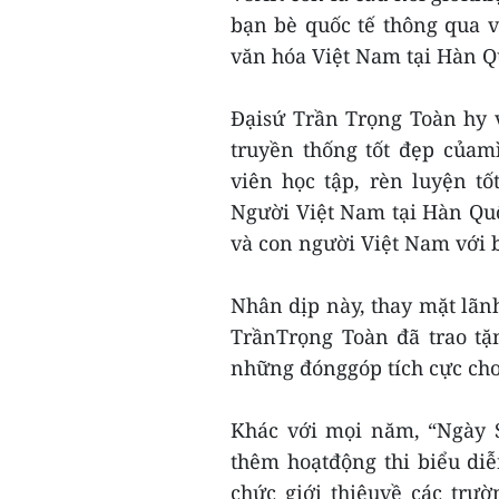
bạn bè quốc tế thông qua v
văn hóa Việt Nam tại Hàn Q
Đạisứ Trần Trọng Toàn hy v
truyền thống tốt đẹp củam
viên học tập, rèn luyện t
Người Việt Nam tại Hàn Quố
và con người Việt Nam với b
Nhân dịp này, thay mặt lãn
TrầnTrọng Toàn đã trao tặ
những đónggóp tích cực cho
Khác với mọi năm, “Ngày S
thêm hoạtđộng thi biểu di
chức giới thiệuvề các trư