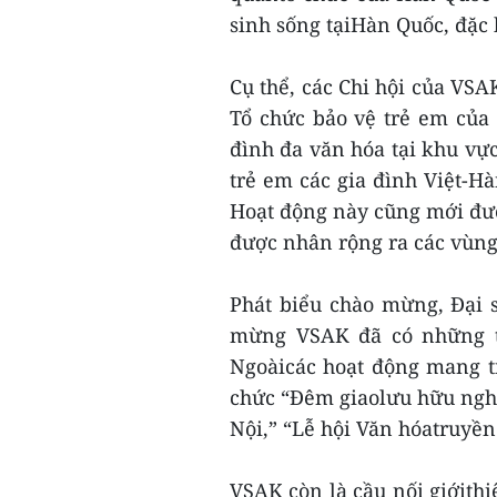
sinh sống tạiHàn Quốc, đặc b
Cụ thể, các Chi hội của VS
Tổ chức bảo vệ trẻ em của
đình đa văn hóa tại khu vự
trẻ em các gia đình Việt-Hà
Hoạt động này cũng mới đượ
được nhân rộng ra các vùng
Phát biểu chào mừng, Đại 
mừng VSAK đã có những th
Ngoàicác hoạt động mang t
chức “Đêm giaolưu hữu ngh
Nội,” “Lễ hội Văn hóatruyền
VSAK còn là cầu nối giớith