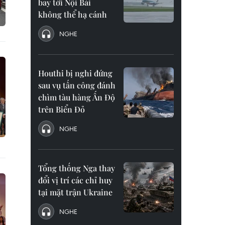
bay tới Nội Bài
không thể hạ cánh
NGHE
Houthi bị nghi đứng
sau vụ tấn công đánh
chìm tàu hàng Ấn Độ
trên Biển Đỏ
NGHE
Tổng thống Nga thay
đổi vị trí các chỉ huy
tại mặt trận Ukraine
NGHE