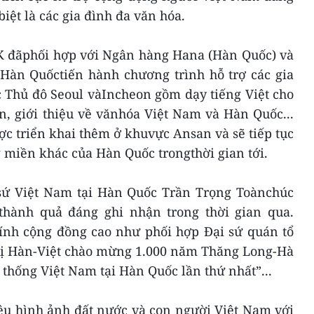
iệt là các gia đình đa văn hóa.
AK đãphối hợp với Ngân hàng Hana (Hàn Quốc) và
 Hàn Quốctiến hành chương trình hỗ trợ các gia
c Thủ đô Seoul vàIncheon gồm dạy tiếng Việt cho
n, giới thiệu về vănhóa Việt Nam và Hàn Quốc...
c triển khai thêm ở khuvực Ansan và sẽ tiếp tục
 miền khác của Hàn Quốc trongthời gian tới.
sứ Việt Nam tại Hàn Quốc Trần Trọng Toànchúc
ành quả đáng ghi nhận trong thời gian qua.
ính cộng đồng cao như phối hợp Đại sứ quán tổ
ị Hàn-Việt chào mừng 1.000 năm Thăng Long-Hà
 thống Việt Nam tại Hàn Quốc lần thứ nhất”...
iệu hình ảnh đất nước và con người Việt Nam với