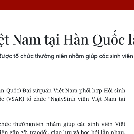
ệt Nam tại Hàn Quốc l
ược tổ chức thường niên nhằm giúp các sinh viên 
Hàn Quốc) Đại sứquán Việt Nam phối hợp Hội sinh
c (VSAK) tổ chức “NgàySinh viên Việt Nam tại
chức thườngniên nhằm giúp các sinh viên Việt
ện gặp gỡ, traođổi, giao lưu và học hỏi lẫn nhau.