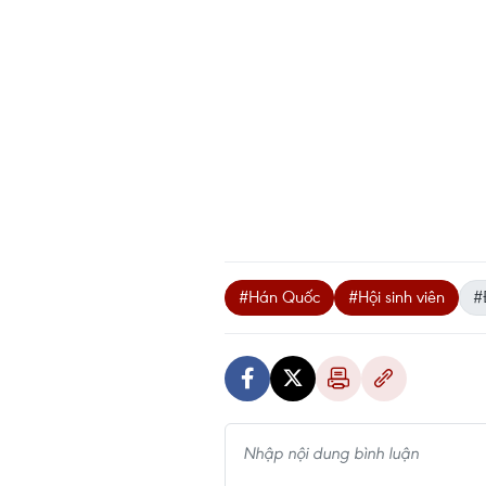
#Hán Quốc
#Hội sinh viên
#