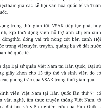
iệctham gia các Lễ hội văn hóa quốc tế và Tuần
uốc.
ọng trong thời gian tới, VSAK tiếp tục phát huy
ình, kịp thời động viên hỗ trợ anh chị em sinh
ốt đồngthời đóng vai trò nòng cốt bên cạnh Hội
c trong việctuyên truyền, quảng bá về đất nước
ạn bè quốc tế.
h đạo Đại sứ quán Việt Nam tại Hàn Quốc, Đại sứ
ng giấy khen cho 13 tập thể và sinh viên do có
 các phong trào của VSAK trong thời gian qua.
inh viên Việt Nam tại Hàn Quốc lần thứ 7” có
ễn văn nghệ, ẩm thực truyền thống Việt Nam, tổ
ờng đại học và viện nghiên cứu của Hàn Quốc...