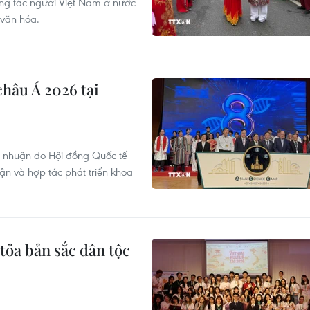
ông tác người Việt Nam ở nước
 văn hóa.
hâu Á 2026 tại
ợi nhuận do Hội đồng Quốc tế
ận và hợp tác phát triển khoa
tỏa bản sắc dân tộc