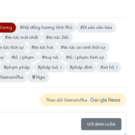
 Vương
#Hội đồng hương Vĩnh Phú
#Di sản văn hóa
#tin tức mới nhất
#tin tức 24h
n tức thời sự
#tin tức hot
#tin tức an ninh thời sự
sự
#tội phạm
#truy nã
#tội phạm hình sự
#phạm pháp
#pháp luật
#pháp đình
#xã hội
VietnamPlus
Nga
Theo dõi VietnamPlus
GỬI BÌNH LUẬN