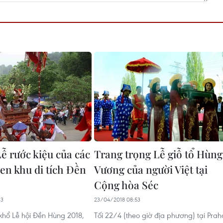
ễ rước kiệu của các
Trang trọng Lễ giỗ tổ Hùng
ven khu di tích Đền
Vương của người Việt tại
Cộng hòa Séc
33
23/04/2018 08:53
khổ Lễ hội Đền Hùng 2018,
Tối 22/4 (theo giờ địa phương) tại Prah