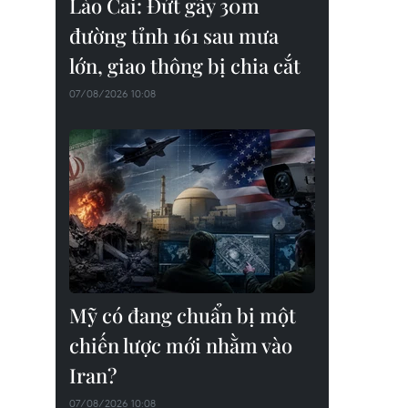
Lào Cai: Đứt gãy 30m
đường tỉnh 161 sau mưa
lớn, giao thông bị chia cắt
07/08/2026 10:08
Mỹ có đang chuẩn bị một
chiến lược mới nhằm vào
Iran?
07/08/2026 10:08