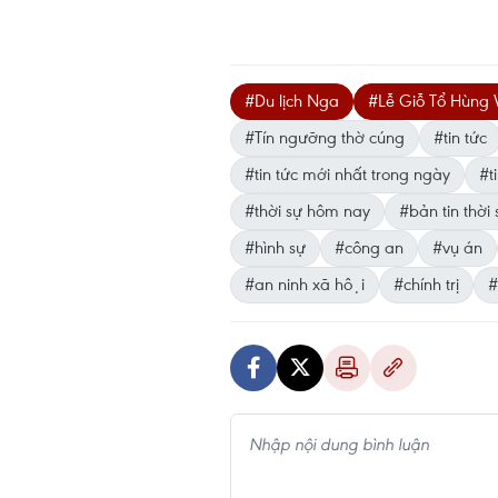
#Du lịch Nga
#Lễ Giỗ Tổ Hùng
#Tín ngưỡng thờ cúng
#tin tức
#tin tức mới nhất trong ngày
#ti
#thời sự hôm nay
#bản tin thời 
#hình sự
#công an
#vụ án
#an ninh xã hội
#chính trị
#