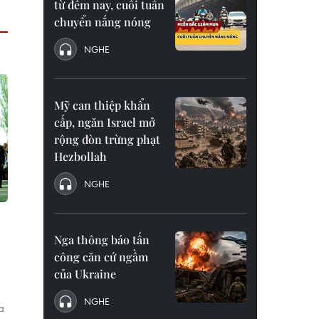
từ đêm nay, cuối tuần
chuyển nắng nóng
NGHE
Mỹ can thiệp khẩn
cấp, ngăn Israel mở
rộng đòn trừng phạt
Hezbollah
NGHE
Nga thông báo tấn
công căn cứ ngầm
của Ukraine
NGHE
a