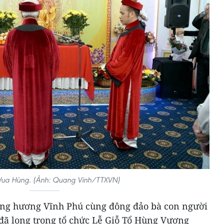
Vua Hùng. (Ảnh: Quang Vinh/TTXVN)
 đồng hương Vĩnh Phú cùng đông đảo bà con người
 đã long trọng tổ chức Lễ Giỗ Tổ Hùng Vương