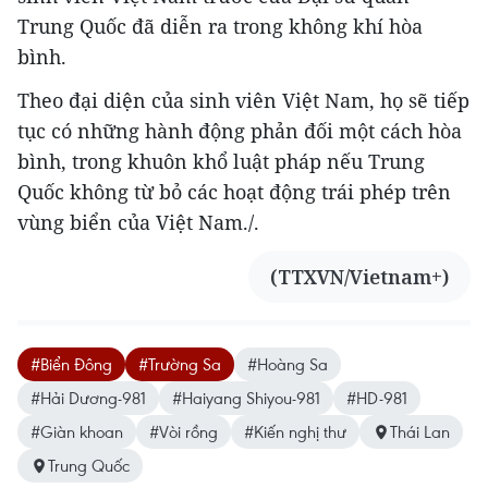
Trung Quốc đã diễn ra trong không khí hòa
bình.
Theo đại diện của sinh viên Việt Nam, họ sẽ tiếp
tục có những hành động phản đối một cách hòa
bình, trong khuôn khổ luật pháp nếu Trung
Quốc không từ bỏ các hoạt động trái phép trên
vùng biển của Việt Nam./.
(TTXVN/Vietnam+)
#Biển Đông
#Trường Sa
#Hoàng Sa
#Hải Dương-981
#Haiyang Shiyou-981
#HD-981
#Giàn khoan
#Vòi rồng
#Kiến nghị thư
Thái Lan
Trung Quốc