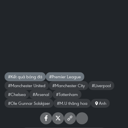
#Kết quả bóng đá
#Premier League
#Manchester United
#Manchester City
#Liverpool
#Chelsea
#Arsenal
#Tottenham
#Ole Gunnar Solskjaer
#M.U thăng hoa
Anh