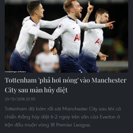
Tottenham 'phả hơi nóng' vào Manchester
City sau màn hủy diệt
23/12/2018 23:55
Tottenham đã bám rất sát Manchester City sau khi có
chiến thắng hủy diệt 6-2 ngay trên sân của Everton ở
trận đấu muộn vòng 18 Premier League.