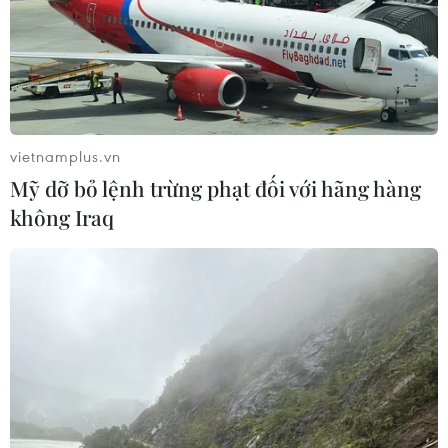
vietnamplus.vn
Mỹ dỡ bỏ lệnh trừng phạt đối với hãng hàng
không Iraq
Sẽ hoàn thành các trạm dừng nghỉ trên
cao tốc Bắc-Nam phía Đông trong năm
2025
21/10/2024 03:17
Bộ Giao thông Vận tải cho biết các đơn vị đang tích cực
triển khai xây dựng và mục tiêu đến cuối năm 2025 sẽ
hoàn thành 36 trạm dừng nghỉ trên tuyến cao tốc Bắc-