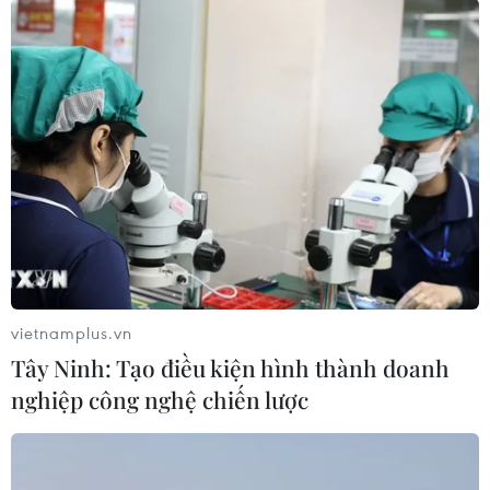
trường (Mai Sơn - Quốc lộ 45; Nghi Sơn - Diễn
Châu; Nha Trang - Cam Lâm; Vĩnh Hảo - Phan
Thiết Km205); 4/8 trạm dừng nghỉ còn lại đang
hoàn chỉnh (Diễn Châu - Bãi Vọt; Cam Lâm -
Vĩnh Hảo; Vĩnh Hảo - Phan Thiết Km144; Phan
Thiết - Dầu Giây).
vietnamplus.vn
Tây Ninh: Tạo điều kiện hình thành doanh
nghiệp công nghệ chiến lược
Hàng loạt các trạm dừng nghỉ dọc tuyến cao tốc Bắc-Nam phía