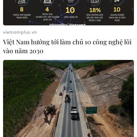
vietnamplus.vn
Việt Nam hướng tới làm chủ 10 công nghệ lõi
vào năm 2030
Nhà đầu tư thi công nền mặt bằng một trạm dừng nghỉ trên
tuyến cao tốc Bắc-Nam phía Đông. (Ảnh: Việt Hùng/Vietnam+)
Nếu công tác bàn giao mặt bằng không được
triển khai thực hiện và bàn giao sớm cho nhà