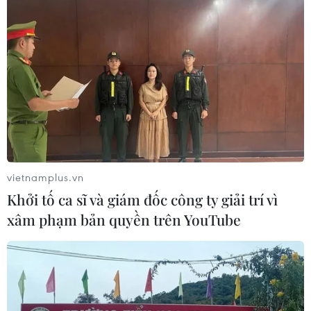
Các trạm dừng nghỉ trên tuyến cao tốc
Bắc-Nam vẫn còn vướng mặt bằng
15/03/2025 11:54
Các dự án trạm dừng nghỉ dọc tuyến đường bộ cao tốc
Bắc-Nam phía Đông hiện nay chưa đáp ứng yêu cầu do
vướng mắc trong công tác giải phóng mặt bằng.
vietnamplus.vn
Khởi tố ca sĩ và giám đốc công ty giải trí vì
xâm phạm bản quyền trên YouTube