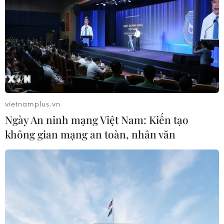
chuyến bay tới Nội Bài không thể hạ
cánh
06/08/2026 04:37
Hà Tĩnh cảnh báo nguy cơ sạt lở trên
nhiều tuyến giao thông trước mùa
mưa bão
vietnamplus.vn
06/08/2026 04:34
Ngày An ninh mạng Việt Nam: Kiến tạo
không gian mạng an toàn, nhân văn
Đồng Nai cảnh báo người dân không
ném vật thể vào phương tiện trên cao
tốc
06/08/2026 04:24
Tăng tốc giải phóng mặt bằng mở