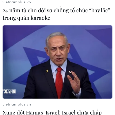
vietnamplus.vn
24 năm tù cho đôi vợ chồng tổ chức “bay lắc”
trong quán karaoke
vietnamplus.vn
Xung đột Hamas-Israel: Israel chưa chấp