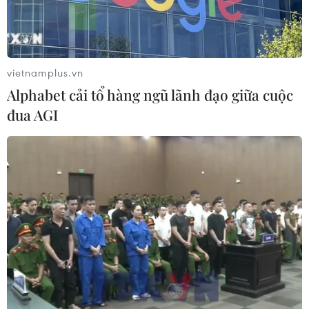
cùng một nhà đầu tư, trong đó, Ban quản lý dự
án 85 đã có báo cáo không đáp ứng và phải thực
hiện đấu thấu lại.
vietnamplus.vn
Alphabet cải tổ hàng ngũ lãnh đạo giữa cuộc
đua AGI
Theo yêu cầu, các trạm dừng nghỉ phải đưa vào vận hành, khai
thác vào cuối năm nay nhằm đồng bộ với các Dự án đường bộ
cao tốc Bắc-Nam. (Ảnh: Việt Hùng/Vietnam+)
Cục Đường bộ Việt Nam đã có văn bản đề nghị
các ban quản lý dự án khẩn trương rà soát, thực
hiện thủ tục đấu thầu lại và quy định rõ trong