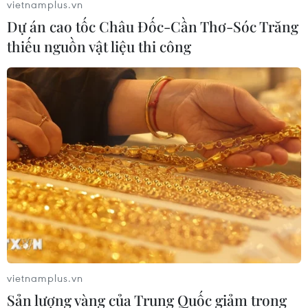
vietnamplus.vn
Dự án cao tốc Châu Đốc-Cần Thơ-Sóc Trăng
thiếu nguồn vật liệu thi công
#Trạm dừng nghỉ
#cao tốc bắc-nam
#tiến độ trạm dừng nghỉ
#đấu thầu trạm dừng nghỉ
#nhà đầu tư
vietnamplus.vn
Sản lượng vàng của Trung Quốc giảm trong
Theo dõi VietnamPlus