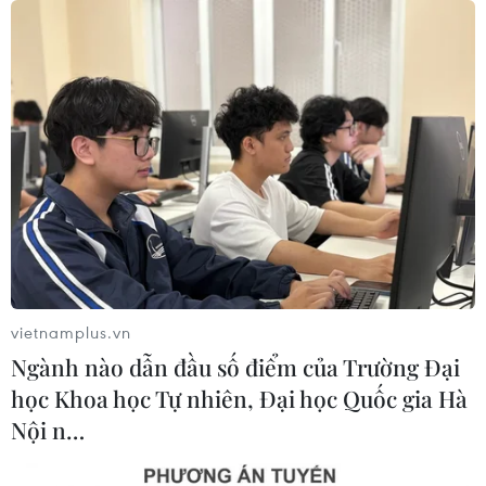
05/08/2026 00:37
Tỷ phú Jeff Bezos bán 15 triệu cổ
phiếu Amazon trị giá hơn 4 tỷ USD
04/08/2026 23:29
Phố Wall lập đỉnh lịch sử khi giá dầu
lao dốc mạnh
04/08/2026 00:59
vietnamplus.vn
Ngành nào dẫn đầu số điểm của Trường Đại
học Khoa học Tự nhiên, Đại học Quốc gia Hà
Thị trường chứng khoán thế giới:
Nội n…
Nhà đầu tư chấp chới
03/08/2026 14:35