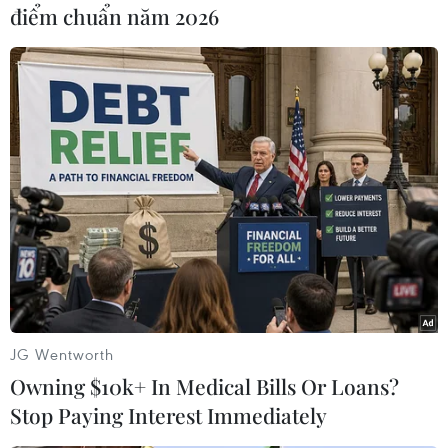
Quan hệ giữa Trung Quốc và Mỹ - hai nền kinh
điểm chuẩn năm 2026
tế lớn nhất thế giới, đang ngày càng căng thẳng
trước hàng loạt tranh chấp về các vấn đề như
thương mại.
Hồi tháng 12/2020, Bộ Thương mại Mỹ đã bổ
sung hàng chục công ty Trung Quốc vào "danh
sách đen" thương mại, cáo buộc Bắc Kinh sử
dụng các công ty này để khai thác các công
nghệ dân sự cho mục đích quân sự./.
(TTXVN/Vietnam+)
JG Wentworth
Owning $10k+ In Medical Bills Or Loans?
Stop Paying Interest Immediately