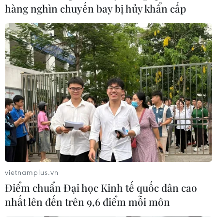
11/08/2022 00:27
hàng nghìn chuyến bay bị hủy khẩn cấp
Tốc độ chuyển hướng có thể gia tăng, khi có thêm các
công ty Trung Quốc niêm yết cổ phiếu tại New York dự
kiến sẽ tiếp bước tập đoàn công nghệ Alibaba trong
việc niêm yết tại Hong Kong.
vietnamplus.vn
Điểm chuẩn Đại học Kinh tế quốc dân cao
nhất lên đến trên 9,6 điểm mỗi môn