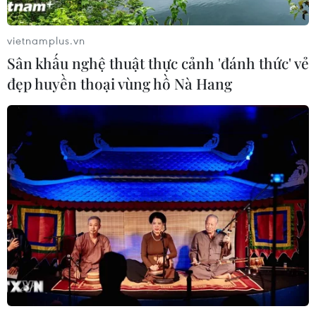
Chứng khoán tuần tới: VN-Index có
vượt được vùng 1.800 điểm?
vietnamplus.vn
09/08/2026 10:42
Sân khấu nghệ thuật thực cảnh 'đánh thức' vẻ
đẹp huyền thoại vùng hồ Nà Hang
Thị trường chứng khoán: Sức ép từ
"vùng trũng" thông tin sau một nhịp
phục hồi
08/08/2026 08:04
VN-Index tăng hơn 3 điểm nhờ sức
bật nhóm dầu khí
07/08/2026 09:36
Chứng khoán Mỹ rời đỉnh khi giá