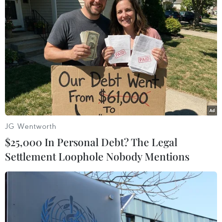
TIN LIÊN QUAN
JG Wentworth
$25,000 In Personal Debt? The Legal
Settlement Loophole Nobody Mentions
NYSE hủy niêm yết 3 doanh nghiệp Trung