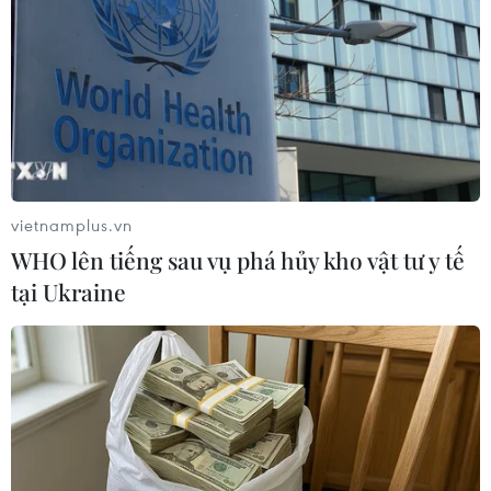
Quốc: Chỉ có tác động hạn chế
04/01/2021 09:54
CSRC cho biết tổng quy mô chứng chỉ lưu ký tại Mỹ của
ba công ty nói trên khá nhỏ, với tổng giá trị thị trường
chưa đến 20 tỷ NDT (3,07 tỷ USD), tương đương 2,2%
tổng vốn chủ sở hữu của cả ba công ty.
vietnamplus.vn
WHO lên tiếng sau vụ phá hủy kho vật tư y tế
tại Ukraine