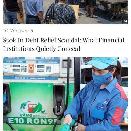
lục.
JG Wentworth
$30k In Debt Relief Scandal: What Financial
Institutions Quietly Conceal
Giao dịch viên theo dõi các chỉ số tại sàn chứng khoán New
York, Mỹ. (Nguồn: Reuters/TTXVN)
Ngày 12/8, 5 công ty quốc doanh của Trung
Quốc, trong đó có tập đoàn dầu khí Sinopec và