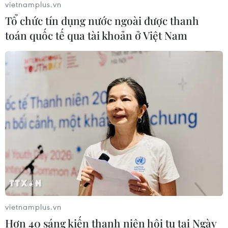
tìm điểm cân bằng dưới mốc 1.700
vietnamplus.vn
điểm
Tổ chức tín dụng nước ngoài được thanh
toán quốc tế qua tài khoản ở Việt Nam
25/07/2026 09:48
Căng thẳng Trung Đông khiến
chứng khoán châu Á đồng loạt giảm
điểm
24/07/2026 09:41
Xem thêm
vietnamplus.vn
Hơn 40 sáng kiến thanh niên hội tụ tại Ngày
CƠ QUAN CHỦ QUẢN: THÔNG TẤN XÃ VIỆT NAM