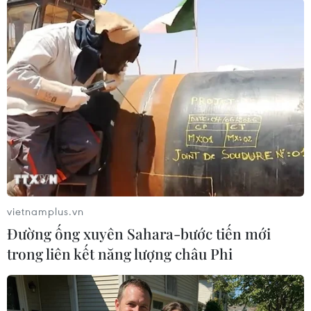
#Sàn giao dịch
#Chứng khoán New York
#Hủy niêm yết
#Chứng khoán Mỹ
#Danh sách đen
Mỹ
Trung Quốc
vietnamplus.vn
Đường ống xuyên Sahara-bước tiến mới
trong liên kết năng lượng châu Phi
Theo dõi VietnamPlus