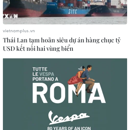
vietnamplus.vn
Thái Lan tạm hoãn siêu dự án hàng chục tỷ
USD kết nối hai vùng biển
China Mobile “rục rịch” niêm yết tại sàn
chứng khoán Thượng Hải
14/12/2021 15:16
China Mobile có kế hoạch phát hành tới 845,7 triệu cổ
phiếu, qua đó giúp huy động khoảng 5 tỷ USD dựa trên
giá đóng cửa phiên gần đây nhất của tập đoàn tại sàn
Hong Kong (Trung Quốc).