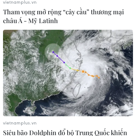
vietnamplus.vn
trên sàn chứng khoán New York.
Tham vọng mở rộng “cây cầu” thương mại
châu Á - Mỹ Latinh
Nhà đầu tư hướng tới Hong Kong trước
vietnamplus.vn
rủi ro hủy niêm yết cổ phiếu ở Mỹ
Siêu bão Doldphin đổ bộ Trung Quốc khiến