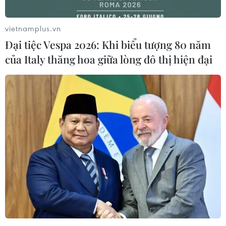
vietnamplus.vn
Đại tiệc Vespa 2026: Khi biểu tượng 80 năm
của Italy thăng hoa giữa lòng đô thị hiện đại
Trung Quốc và Mỹ nỗ lực đạt thỏa thuận
kiểm toán các công ty đại chúng
29/04/2022 13:07
Cho đến nay Trung Quốc và Mỹ đang bất đồng về việc
Mỹ yêu cầu tiếp cận toàn bộ tài liệu đang được cất giữ
tại Trung Quốc của các công ty Trung Quốc niêm yết