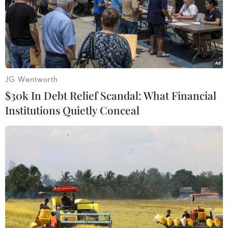
Nắng nóng cực độ tiếp tục bao trùm miền
Tây và miền Nam nước Mỹ
JG Wentworth
15/07/2023 03:43
$30k In Debt Relief Scandal: What Financial
Nhiệt độ lên tới 54,4 độ C trong ngày 14/7 ở một số khu
Institutions Quietly Conceal
vực thuộc Arizona và Nevada, trong đó mức nhiệt cao
nhất từ trước đến nay có thể ghi nhận tại hai thành phố
Phoenix và Las Vegas.