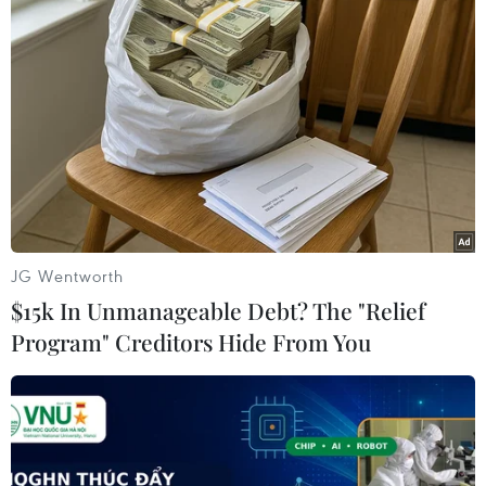
(TTXVN/Vietnam+)
JG Wentworth
$15k In Unmanageable Debt? The "Relief
Program" Creditors Hide From You
#Nắng nóng
#Nhiệt độ
#Cháy rừng
#Lính cứu hỏa
Mỹ
Síp
Tây Ban Nha