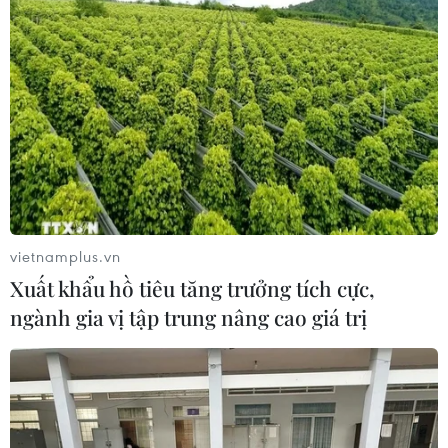
Cháy rừng nghiêm trọng tại Canada,
cảnh báo lũ quét ở Đông Nam nước
Mỹ
09/08/2026 06:28
Lâm Đồng: Mưa lớn gây sạt lở đèo
Con Ó, cây đổ trên đèo Bảo Lộc
vietnamplus.vn
09/08/2026 06:20
Xuất khẩu hồ tiêu tăng trưởng tích cực,
ngành gia vị tập trung nâng cao giá trị
Mưa lớn gây ngập cục bộ, chia cắt
một số khu vực miền núi Quảng Trị
09/08/2026 04:35