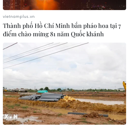
vietnamplus.vn
Thành phố Hồ Chí Minh bắn pháo hoa tại 7
điểm chào mừng 81 năm Quốc khánh
Canada: Hỏa hoạn thiêu rụi hơn 10 triệu
ha rừng từ đầu năm đến nay
16/07/2023 07:20
Kể từ đầu năm đến nay tổng cộng 4.088 vụ cháy rừng
đã bùng phát tại Canada, nhiều đám cháy rừng vượt