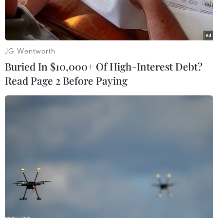
JG Wentworth
Buried In $10,000+ Of High-Interest Debt?
Read Page 2 Before Paying
Người dân uống nước giải nhiệt tại Miami, Florida, Mỹ, ngày
26/6/2023. (Ảnh: AFP/TTXVN)
Cơ quan Thời tiết Quốc gia Mỹ (NWS) dự báo
25% dân số nước Mỹ đối mặt với nắng nóng
khắc nghiệt.