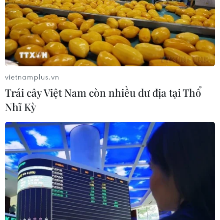
vietnamplus.vn
Trái cây Việt Nam còn nhiều dư địa tại Thổ
Nhĩ Kỳ