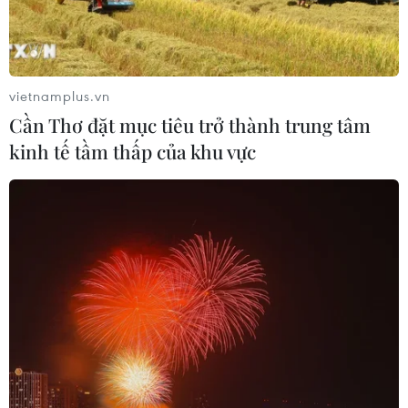
vietnamplus.vn
Cần Thơ đặt mục tiêu trở thành trung tâm
kinh tế tầm thấp của khu vực
Tây Ban Nha: Cháy rừng tại đảo La Palma,
hơn 2.500 người phải sơ tán
16/07/2023 02:57
Lửa bùng phát vào rạng sáng 15/7 theo giờ địa phương
đã lan rộng trong khu vực gần đô thị Puntagorda ở phía
Tây Bắc của Quần đảo Canary, nơi có các khu nhà ở và
trang trại nằm đan xen giữa rừng thông.