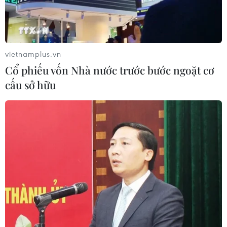
vietnamplus.vn
Cổ phiếu vốn Nhà nước trước bước ngoặt cơ
cấu sở hữu
TIN CÙNG CHUYÊN MỤC