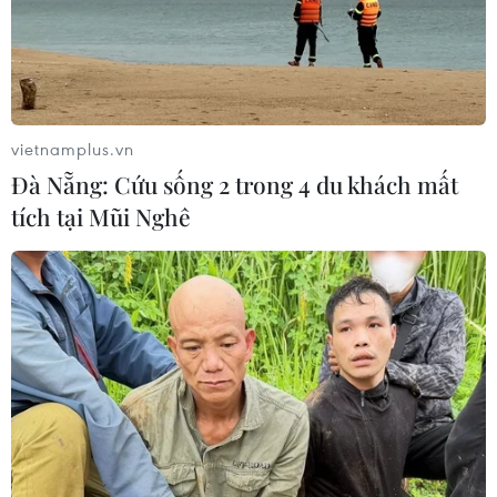
vietnamplus.vn
Đà Nẵng: Cứu sống 2 trong 4 du khách mất
tích tại Mũi Nghê
Phần Lan hiện đại hóa không quân với 64
chiến đấu cơ F-35 của Mỹ
11/02/2022 13:43
Quyết định mua chiến đấu cơ hiện đại bậc nhất thế giới