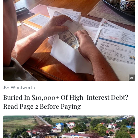
Chính phủ Phần Lan đã vượt qua cuộc bỏ
phiếu bất tín nhiệm
17/10/2018 12:39
Chính phủ Phần Lan đã vượt qua cuộc bỏ phiếu bất tín
nhiệm tại Quốc hội liên quan đến kế hoạch cải cách
nhằm thúc đẩy việc làm bằng cách nới lỏng các quy
định bảo vệ người lao động.
JG Wentworth
Buried In $10,000+ Of High-Interest Debt?
Read Page 2 Before Paying