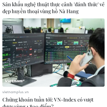
Sân khấu nghệ thuật thực cảnh 'đánh thức' vẻ
đẹp huyền thoại vùng hồ Nà Hang
vietnamplus.vn
Chứng khoán tuần tới: VN-Index có vượt
được vùng 1.800 điểm?