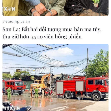
là một phần của kế hoạch dài hạn nhằm củng cố tiềm
lực quốc phòng của nước này và không liên quan đến
căng thẳng giữa phương Tây và Nga.
vietnamplus.vn
Sơn La: Bắt hai đối tượng mua bán ma túy,
thu giữ hơn 3.500 viên hồng phiến