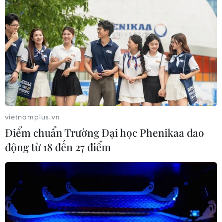
vietnamplus.vn
Điểm chuẩn Trường Đại học Phenikaa dao
động từ 18 đến 27 điểm
TIN CÙNG CHUYÊN MỤC
Cơ hội và bài toán chính sách cho
Việt Nam từ chiến lược bán dẫn của
Mỹ