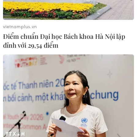
EU triển khai mạng vệ tinh riêng,
củng cố chủ quyền số
vietnamplus.vn
08/08/2026 04:15
Điểm chuẩn Đại học Bách khoa Hà Nội lập
đỉnh với 29,54 điểm
Trung Quốc: E-Town Bắc Kinh
hướng tới trở thành trung tâm AI
toàn cầu năm 2030
08/08/2026 02:11
Việt Nam vượt xa mức trung bình
toàn cầu về ứng dụng AI trong công
việc
07/08/2026 23:38