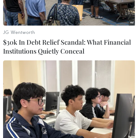
JG Wentworth
$30k In Debt Relief Scandal: What Financial
Institutions Quietly Conceal
Ảnh minh họa. (Nguồn: IndianExpress)
Chính phủ Phần Lan thông báo nhiều trang web
của chính phủ và một số bộ của nước này đã bị
tin tặc tấn công trong ngày 8/4. Vụ tấn công xảy
ra trùng thời điểm Tổng thống Ukraine
Volodymyr Zelensky có bài phát biểu trực tuyến
tại Quốc hội Phần Lan.