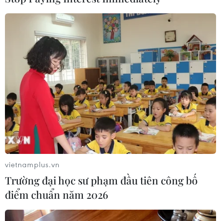
13/06/2017 03:36
Thủ tướng Phần Lan Juha Sipila đã tuyên bố chấm dứt
liên minh với đảng "Người Phần Lan chân chính" (TFP)
chỉ ít ngày sau khi đảng này bầu chủ tịch mới là ông
Jussi Halla-aho.
vietnamplus.vn
Trường đại học sư phạm đầu tiên công bố
điểm chuẩn năm 2026