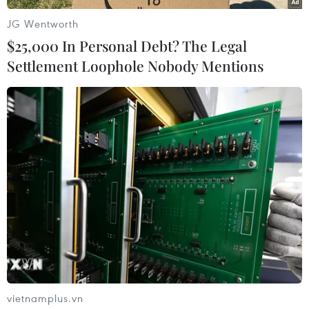
JG Wentworth
$25,000 In Personal Debt? The Legal
Settlement Loophole Nobody Mentions
#tin tặc
#Chính phủ Phần Lan
#Volodymyr Zelensky
#Hacker
Phần Lan
Theo dõi VietnamPlus
vietnamplus.vn