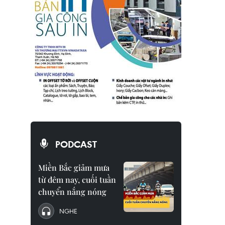
PODCAST
Miền Bắc giảm mưa
từ đêm nay, cuối tuần
chuyển nắng nóng
NGHE