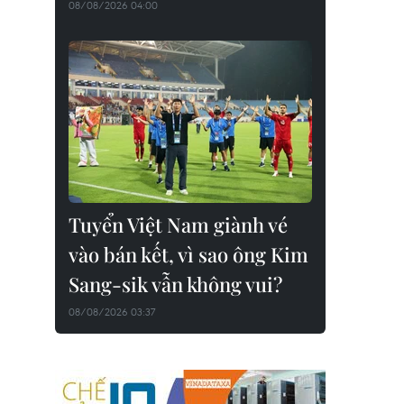
08/08/2026 04:00
Tuyển Việt Nam giành vé
vào bán kết, vì sao ông Kim
Sang-sik vẫn không vui?
08/08/2026 03:37