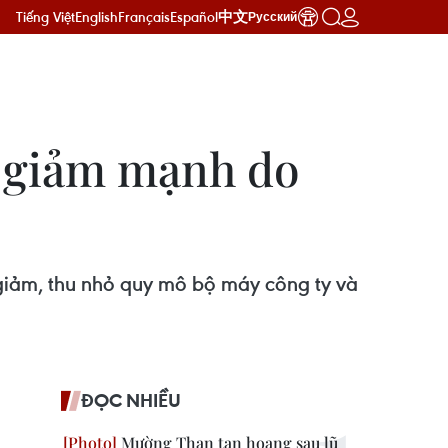
Tiếng Việt
English
Français
Español
中文
Русский
 giảm mạnh do
 giảm, thu nhỏ quy mô bộ máy công ty và
ĐỌC NHIỀU
Mường Than tan hoang sau lũ