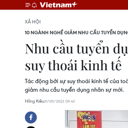
XÃ HỘI
10 NGÀNH NGHỀ GIẢM NHU CẦU TUYỂN DỤNG
Nhu cầu tuyển d
suy thoái kinh tế
Tác động bởi sự suy thoái kinh tế của t
giảm nhu cầu tuyển dụng nhân sự mới.
Hồng Kiều
31/05/2023 09:43