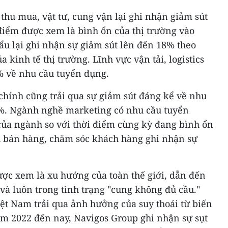
thu mua, vật tư, cung vận lại ghi nhận giảm sút
điểm được xem là bình ổn của thị trường vào
ẩu lại ghi nhận sự giảm sút lên đến 18% theo
a kinh tế thị trường. Lĩnh vực vận tải, logistics
% về nhu cầu tuyển dụng.
hính cũng trải qua sự giảm sút đáng kể về nhu
1%. Ngành nghề marketing có nhu cầu tuyển
của ngành so với thời điểm cùng kỳ đang bình ổn
 bán hàng, chăm sóc khách hàng ghi nhận sự
ược xem là xu hướng của toàn thế giới, dẫn đến
 và luôn trong tình trạng "cung không đủ cầu."
iệt Nam trải qua ảnh hưởng của suy thoái từ biến
ăm 2022 đến nay, Navigos Group ghi nhận sự sụt