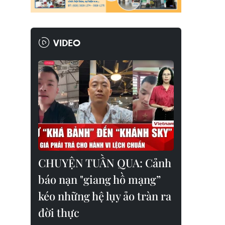
VIDEO
CHUYỆN TUẦN QUA: Cảnh
báo nạn "giang hồ mạng”
kéo những hệ lụy ảo tràn ra
đời thực