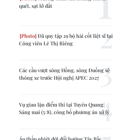
quét, sạt lở đất
Đã quy tập 29 bộ hài cốt liệt sĩ tại
Công viên Lê Thị Riêng
Các cầu vượt sông Hồng, sông Đuống sẽ
thông xe trước Hội nghị APEC 2027
Vụ gian lận điểm thi tại Tuyên Quang:
Sáng mai (5/8), công bố phương án xử lý
Áp thấp nhiệt đới đổi hướng Tây Bắc,