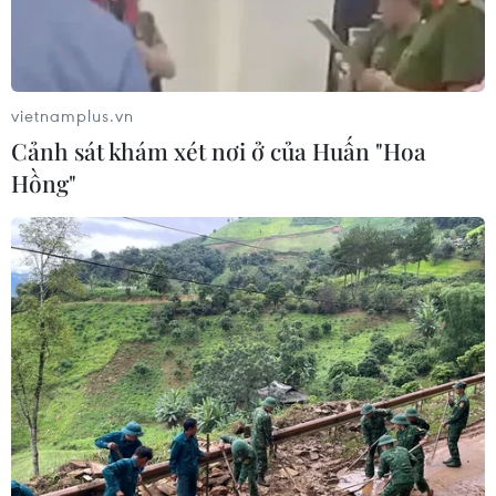
vietnamplus.vn
Cảnh sát khám xét nơi ở của Huấn "Hoa
Hồng"
Nicole Kidman và cha năm 2005. (Nguồn: nydailynews.com)
Nữ diễn viên Nicole Kidman hiện đang bị suy
sụp sau khi cha cô qua đời một cách đột ngột tại
Singapore.