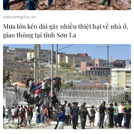
Thông tin trên được người đại diện của minh
vietnamplus.vn
tinh người Australia này chia sẻ ngày 13/9.
Mưa lớn kéo dài gây nhiều thiệt hại về nhà ở,
Ông Antony Kidman đã ra đi ở tuổi 75 sau một
giao thông tại tỉnh Sơn La
cơn đau tim bất ngờ tại Singapore.
Người đại diện công chúng của Nicole chia sẻ
rằng gia đình cô "hiện đang sốc bởi sự ra đi đột
ngột này."
"Cô ấy rất trân trọng sự chia sẻ, động viên và
mong được tôn trọng sự riêng tư của gia đình
trong thời điểm khó khăn này," bà Leslee Dart
trả lời hãng AP của Australia.
Chồng của Nicole là ca sỹ nhạc đồng quê Keith
Urban cũng đã hủy một buổi biểu diễn tại Mỹ và