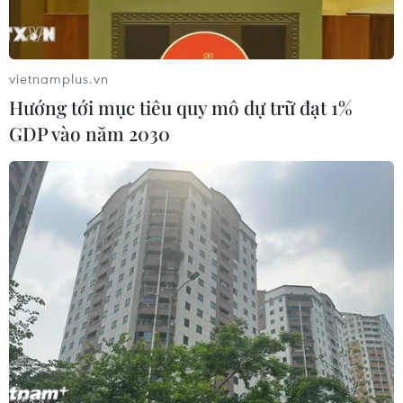
lịch sử, đụng độ nhiều đạo diễn
'trăm tỷ'
25/06/2026 10:14
vietnamplus.vn
Hướng tới mục tiêu quy mô dự trữ đạt 1%
Xem thêm
GDP vào năm 2030
CƠ QUAN CHỦ QUẢN: THÔNG TẤN XÃ VIỆT NAM
Tổng Biên tập: TRẦN TIẾN DUẨN
Phó Tổng Biên tập: NGUYỄN THỊ TÁM, KHÚC THANH
THỦY