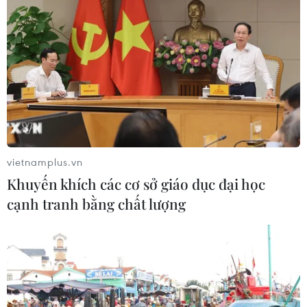
Đừng để phim kinh dị thành "khắc
tinh" của điện ảnh Việt
03/07/2026 00:12
Cục Điện ảnh nói gì về phim "Chiếc
kén" có Trương Ngọc Ánh
02/07/2026 01:53
vietnamplus.vn
Khuyến khích các cơ sở giáo dục đại học
"Điểm neo" cho điện ảnh trước "cuộc
cạnh tranh bằng chất lượng
xâm lăng" của trí tuệ nhân tạo
01/07/2026 02:09
Viên đạn cuối cùng: Chuyện về tấm