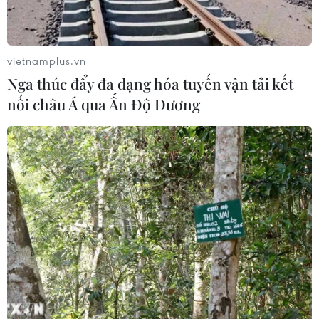
vietnamplus.vn
Nga thúc đẩy đa dạng hóa tuyến vận tải kết
nối châu Á qua Ấn Độ Dương
Hoàng gia Monaco chỉ trích phim về bà
hoàng Kelly
18/01/2013 04:28
Thái tử Albert của Công quốc Monaco khẳng định phim
về mẹ của ông là bà hoàng Grace Kelly “là sản phẩm
của trí tưởng tượng.”