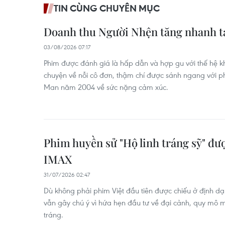
TIN CÙNG CHUYÊN MỤC
Doanh thu Người Nhện tăng nhanh tạ
03/08/2026 07:17
Phim được đánh giá là hấp dẫn và hợp gu với thế hệ k
chuyện về nỗi cô đơn, thậm chí được sánh ngang với p
Man năm 2004 về sức nặng cảm xúc.
Phim huyền sử "Hộ linh tráng sỹ" đư
IMAX
31/07/2026 02:47
Dù không phải phim Việt đầu tiên được chiếu ở định dạn
vẫn gây chú ý vì hứa hẹn đầu tư về đại cảnh, quy mô m
tráng.