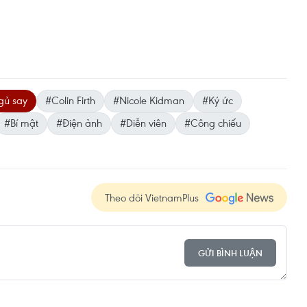
gủ say
#Colin Firth
#Nicole Kidman
#Ký ức
#Bí mật
#Điện ảnh
#Diễn viên
#Công chiếu
Theo dõi VietnamPlus
GỬI BÌNH LUẬN