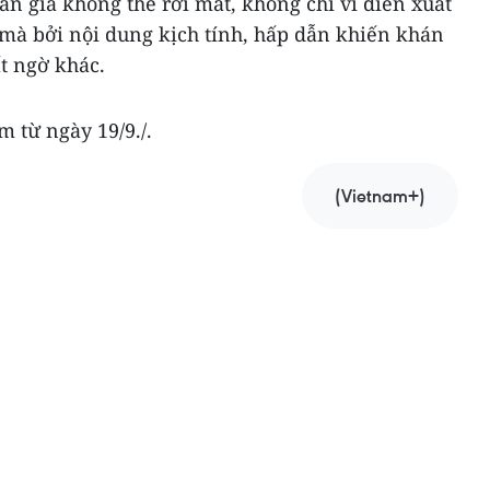
hán giả không thể rời mắt, không chỉ vì diễn xuất
 mà bởi nội dung kịch tính, hấp dẫn khiến khán
ất ngờ khác.
m từ ngày 19/9./.
(Vietnam+)