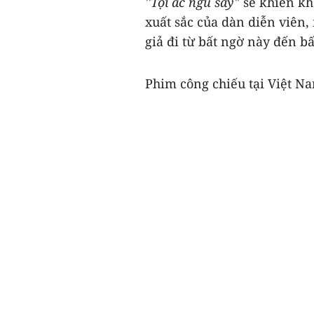
''Tội ác ngủ say'
' sẽ khiến k
xuất sắc của dàn diễn viên,
giả đi từ bất ngờ này đến b
Phim công chiếu tại Việt Na