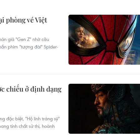
i phòng vé Việt
hán giả "Gen Z" nhờ câu
hần phim "tượng đài" Spider-
ợc chiếu ở định dạng
g đặc biệt, "Hộ linh tráng sỹ"
ang tính chất sử thi, hoành