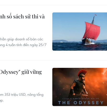
h số sách sử thi và
phần giúp doanh số bán các
rong 4 tuần tính đến ngày 25/7
Odyssey" giữ vững
hêm 353 triệu USD, nâng tổng
ạp.