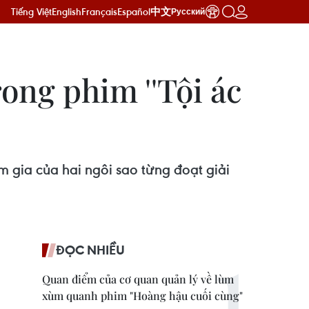
Tiếng Việt
English
Français
Español
中文
Русский
rong phim ''Tội ác
am gia của hai ngôi sao từng đoạt giải
ĐỌC NHIỀU
Quan điểm của cơ quan quản lý về lùm
xùm quanh phim "Hoàng hậu cuối cùng"