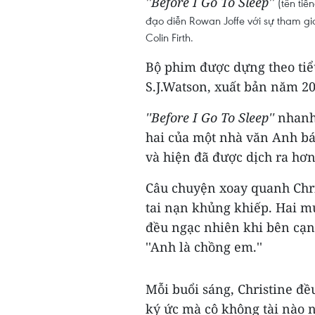
''Before I Go To Sleep''
(tên tiế
đạo diễn Rowan Joffe với sự tham gi
Colin Firth.
Bộ phim được dựng theo tiể
S.J.Watson, xuất bản năm 20
''Before I Go To Sleep''
nhanh 
hai của một nhà văn Anh bá
và hiện đã được dịch ra hơn
Câu chuyện xoay quanh Chri
tai nạn khủng khiếp. Hai mư
đều ngạc nhiên khi bên cạnh
''Anh là chồng em.''
Mỗi buổi sáng, Christine đ
ký ức mà cô không tài nào n