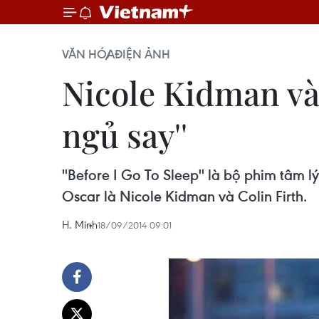
VĂN HÓA
ĐIỆN ẢNH
Nicole Kidman và 
ngủ say''
''Before I Go To Sleep'' là bộ phim tâm 
Oscar là Nicole Kidman và Colin Firth.
H. Minh
18/09/2014 09:01