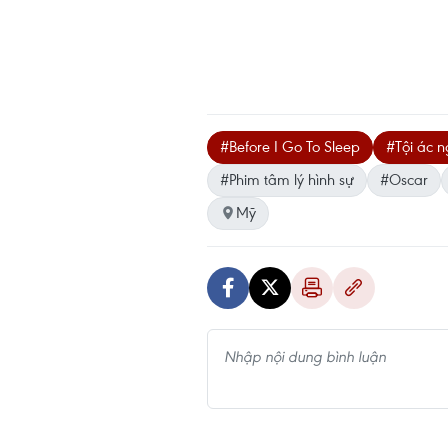
#Before I Go To Sleep
#Tội ác n
#Phim tâm lý hình sự
#Oscar
Mỹ