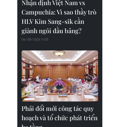
Nhận định Việt Nam vs
Campuchia: Vì sao thầy trò
HLV Kim Sang-sik cần
giành ngôi đầu bảng?
06/08/2026 11:05
Phải đổi mới công tác quy
hoạch và tổ chức phát triển