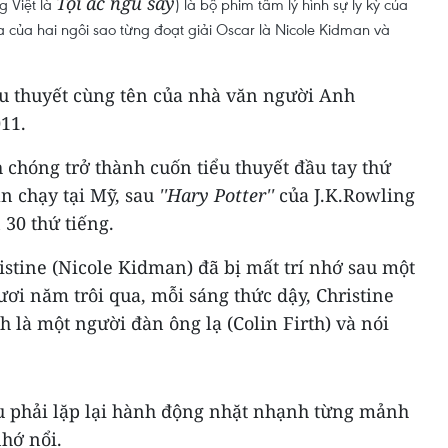
Tội ác ngủ say
ng Việt là
) là bộ phim tâm lý hình sự ly kỳ của
a của hai ngôi sao từng đoạt giải Oscar là Nicole Kidman và
u thuyết cùng tên của nhà văn người Anh
11.
chóng trở thành cuốn tiểu thuyết đầu tay thứ
n chạy tại Mỹ, sau
''Hary Potter''
của J.K.Rowling
 30 thứ tiếng.
stine (Nicole Kidman) đã bị mất trí nhớ sau một
ơi năm trôi qua, mỗi sáng thức dậy, Christine
 là một người đàn ông lạ (Colin Firth) và nói
ều phải lặp lại hành động nhặt nhạnh từng mảnh
hớ nổi.