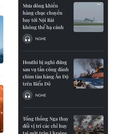
Mưa dông khiến
hàng chục chuyến
bay tới Nội Bài
không thể hạ cánh
NGHE
Houthi bị nghi đứng
sau vụ tấn công đánh
chìm tàu hàng Ấn Độ
trên Biển Đỏ
NGHE
Tổng thống Nga thay
đổi vị trí các chỉ huy
tại mặt trận Ukraine