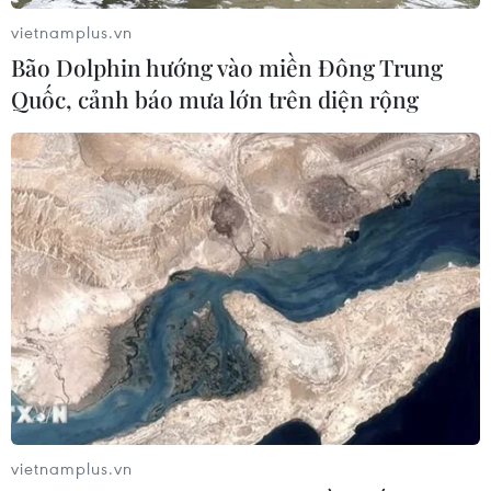
31/07/2026 23:00
vietnamplus.vn
Bão Dolphin hướng vào miền Đông Trung
“Bông hồng lai” Emoura Phạm đăng
Quốc, cảnh báo mưa lớn trên diện rộng
quang Miss Grand Vietnam 2026
31/07/2026 22:19
FAHASA và iiGEN mang “thế
giới nhân vật” đến mùa tựu trường
2026
31/07/2026 14:43
Nhan sắc Yến Nhi trước "giờ G" trao
lại vương miện cho người kế nhiệm
31/07/2026 05:27
vietnamplus.vn