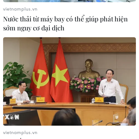
vietnamplus.vn
Nước thải từ máy bay có thể giúp phát hiện
sớm nguy cơ đại dịch
Kết quả phong trào thi đua
xây dựng xã hội học tập, đẩy mạnh học tập
suốt đời
29/12/2025 09:05
Qua hai năm triển khai, tỷ lệ lao động qua đào tạo tăng
vietnamplus.vn