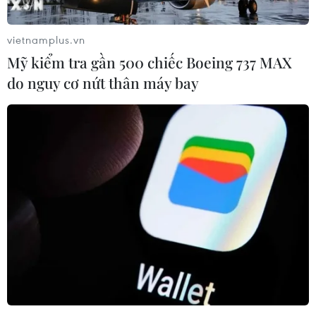
đường nhập ngũ.
vietnamplus.vn
Hội còn nhận chăm sóc, chỉnh trang 3 nghĩa
Mỹ kiểm tra gần 500 chiếc Boeing 737 MAX
trang liệt sỹ và 1 đài tưởng niệm các anh hùng
do nguy cơ nứt thân máy bay
liệt sỹ; phối hợp tổ chức các hoạt động thắp nến
tri ân nhân dịp Ngày Thương binh-Liệt sỹ và các
ngày lễ lớn của đất nước.
Đánh giá về công tác Hội tại địa phương, Phó
Chủ tịch Hội Cựu chiến binh tỉnh Ninh Bình Lê
Văn Chương cho biết ông Nguyễn Văn Chuẩn
không chỉ có năng lực tổ chức, điều hành hiệu
quả mà còn biết phát huy tinh thần đoàn kết,
tập hợp và khơi dậy sức mạnh của hội viên
trong thực hiện các nhiệm vụ của Hội.
Với nhiều cách làm sáng tạo, linh hoạt trong
triển khai các phong trào thi đua, ông đã góp