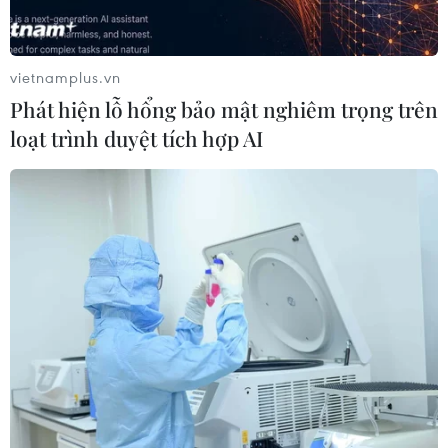
vietnamplus.vn
Phát hiện lỗ hổng bảo mật nghiêm trọng trên
loạt trình duyệt tích hợp AI
Đại hội XIV của Đảng: Lan tỏa phong trào
thi đua yêu nước
20/01/2026 07:31
Tại Nghệ An, các phong trào thi đua được triển khai
đồng bộ, thiết thực, hiệu quả, thể hiện tinh thần trách
nhiệm, niềm tin và kỳ vọng của cán bộ, đảng viên và
nhân dân đối với Đại hội XIV của Đảng.