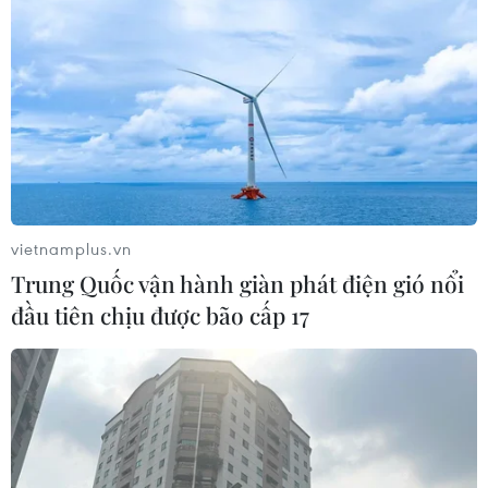
nghiệm tại VPBank Hanoi
International Marathon
24/07/2026 08:40
Nhà sáng lập Miss Multicultural
World: Mỗi thí sinh quốc tế đều
mang theo ký ức đẹp về Việt Nam
23/07/2026 09:23
vietnamplus.vn
Trung Quốc vận hành giàn phát điện gió nổi
đầu tiên chịu được bão cấp 17
Người cựu chiến binh hơn 40
năm theo ký ức đi tìm đồng đội
23/07/2026 04:07
Người cựu binh hơn 40 năm đi tìm