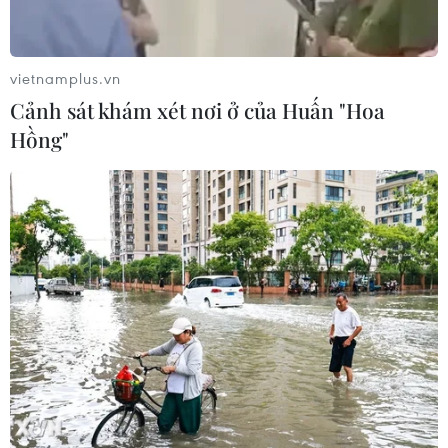
cấp
05/08/2026 10:10
vietnamplus.vn
“Tỏa sáng Nghị lực Việt” 2026 đồng
Cảnh sát khám xét nơi ở của Huấn "Hoa
hành cùng thanh niên khuyết tật
Hồng"
04/08/2026 11:14
“Tổ trưởng” ở vùng biên vừa giỏi giữ
rừng, vừa khéo vận động bà con
04/08/2026 07:44
Quảng Ngãi: Kỳ vọng vào những
Trưởng thôn “GenZ” ở vùng sâu,
vùng xa