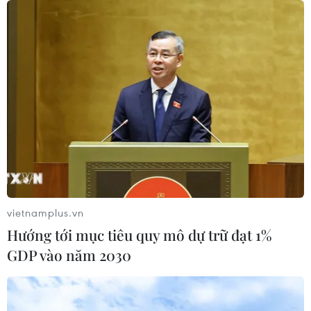
thông đồng giá sang ngành hóa dầu
06/08/2026 06:56
Kim ngạch thương mại
song phương giữa hai nước Việt Nam
và Thái Lan
06/08/2026 06:24
Chủ động nguồn điện phục vụ Hội
nghị cấp cao APEC 2027
vietnamplus.vn
06/08/2026 04:31
Hướng tới mục tiêu quy mô dự trữ đạt 1%
GDP vào năm 2030
Doanh nghiệp Trung Quốc đánh giá
cao triển vọng hợp tác cơ giới hóa