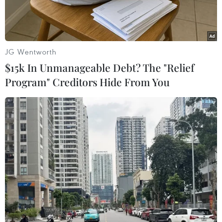
JG Wentworth
$15k In Unmanageable Debt? The "Relief
Program" Creditors Hide From You
Nga nằm trong top 10 nước dẫn đầu về mức tiêu thụ trứng, là
nhà sản xuất lớn thứ 6 trên thế giới. (Nguồn: Tass)
Liên minh Gia cầm Nga cho biết trong năm
ngoái nước này đã sản xuất 46,3 tỷ quả trứng, so
với 46,1 tỷ quả năm trước; đồng thời cho rằng