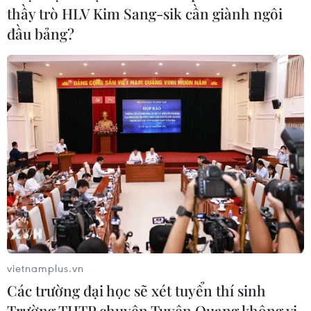
Dòng vốn FDI vào Quảng Ninh
thầy trò HLV Kim Sang-sik cần giành ngôi
chuyển dịch tích cực về chất lượng
đầu bảng?
05/08/2026 07:40
Xem thêm
CƠ QUAN CHỦ QUẢN: THÔNG TẤN XÃ VIỆT NAM
Tổng Biên tập: TRẦN TIẾN DUẨN
Phó Tổng Biên tập: NGUYỄN THỊ TÁM, KHÚC THANH
vietnamplus.vn
THỦY
Các trường đại học sẽ xét tuyển thí sinh
Trường THTP chuyên Tuyên Quang không vi