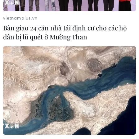
vietnamplus.vn
Bàn giao 24 căn nhà tái định cư cho các hộ
dân bị lũ quét ở Mường Than
TIN CÙNG CHUYÊN MỤC
Ngoại giao kinh tế: Kiến tạo hệ sinh
thái đồng hành và thúc đẩy tự chủ
công nghệ
06/08/2026 15:33