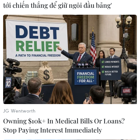
bao gồm việc ký hợp đồng dài hạn với các chuỗi
tới chiến thắng để giữ ngôi đầu bảng'
bán lẻ. Bà tin rằng: “Tỷ lệ các hợp đồng như vậy
trong tổng doanh số bán hàng phải đạt ít nhất
75%, điều này sẽ giảm thiểu rủi ro về việc tăng
giá đầu cơ.”
Như Bộ Nông nghiệp Liên bang Nga đã thông
báo trước đó, trong hai tuần qua, giá bán buôn
của các nhà sản xuất trứng đã giảm 2,5% (trứng
loại một) và 4,2% (trứng loại hai). Trong thời
gian tới, Bộ này dự báo các chuỗi bán lẻ sẽ giảm
giá trứng.
JG Wentworth
Owning $10k+ In Medical Bills Or Loans?
Stop Paying Interest Immediately