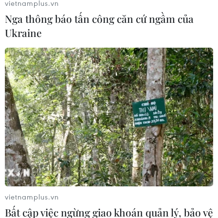
vietnamplus.vn
Nga thông báo tấn công căn cứ ngầm của
Ukraine
Nga gia hạn lệnh cấm xuất khẩu gạo đến
hết tháng 6/2024
30/12/2023 14:36
Chính phủ Nga cho biết quyết định được đưa ra nhằm
duy trì sự ổn định ở thị trường nội địa, song sẽ không
ảnh hưởng đến các nước thành viên của Liên minh Kinh
tế Á-Âu, Nam Ossetia và Abkhazia.
vietnamplus.vn
Bất cập việc ngừng giao khoán quản lý, bảo vệ