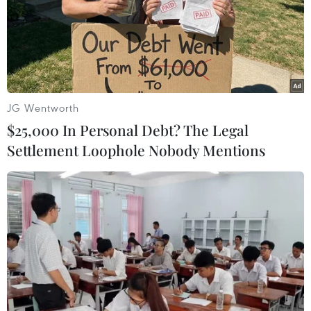
JG Wentworth
$25,000 In Personal Debt? The Legal
Settlement Loophole Nobody Mentions
#Liên minh Gia cầm Nga
#sản lượng trứng của Nga
#sản xuất thịt gia cầm
#dầu Urals
#sản phẩm dầu mỏ
Nga
Theo dõi VietnamPlus