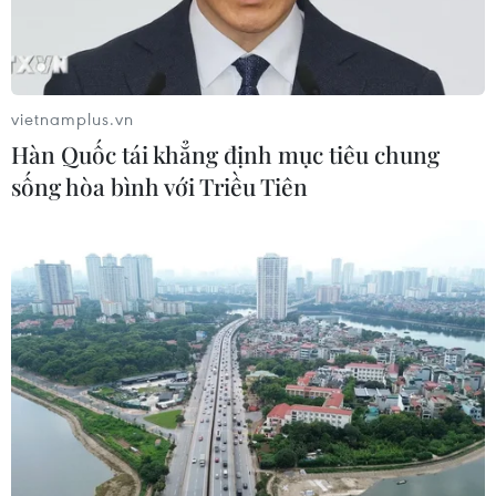
Giá vàng ngày 6/8: Bảng giá tại các
công ty vàng bạc đá quý
vietnamplus.vn
06/08/2026 01:54
Hàn Quốc tái khẳng định mục tiêu chung
sống hòa bình với Triều Tiên
Giá dầu thô biến động nhẹ khi triển
vọng đàm phán Trung Đông vẫn khó
đoán
06/08/2026 00:26
Giá vàng thế giới tăng mạnh nhất kể
từ tháng Hai
06/08/2026 00:26