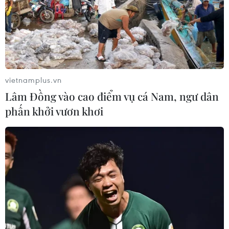
vietnamplus.vn
Lâm Đồng vào cao điểm vụ cá Nam, ngư dân
phấn khởi vươn khơi