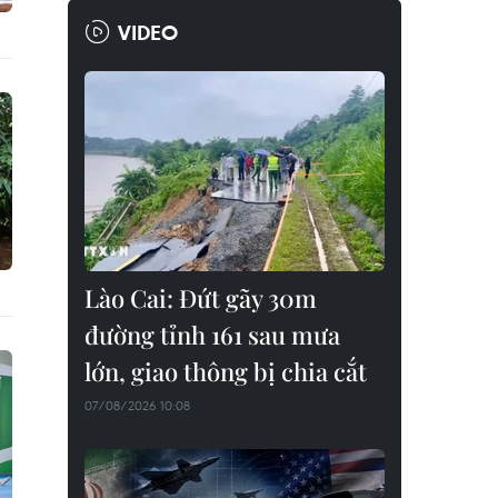
VIDEO
Lào Cai: Đứt gãy 30m
đường tỉnh 161 sau mưa
lớn, giao thông bị chia cắt
07/08/2026 10:08