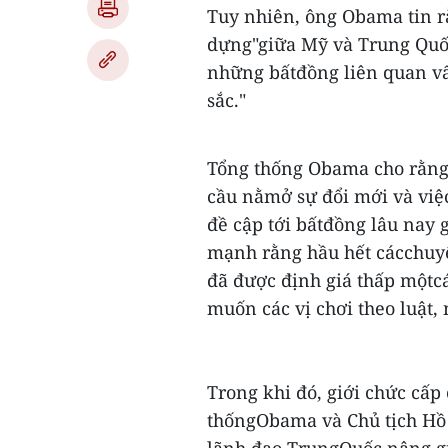
Tuy nhiên, ông Obama tin rằ
dựng"giữa Mỹ và Trung Quốc
những bấtđồng liên quan vấn
sắc."
Tổng thống Obama cho rằng 
cầu nằmở sự đổi mới và việ
đề cập tới bấtđồng lâu nay 
mạnh rằng hầu hết cácchuyê
đã được định giá thấp mộtcá
muốn các vị chơi theo luật,
Trong khi đó, giới chức cấp
thốngObama và Chủ tịch Hồ