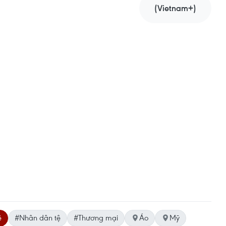
(Vietnam+)
ệ
#Nhân dân tệ
#Thương mại
Áo
Mỹ