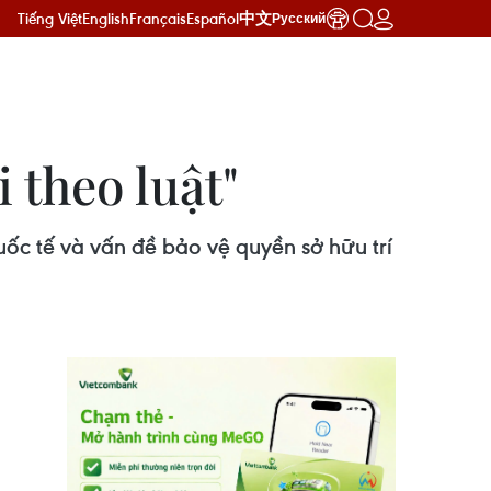
Tiếng Việt
English
Français
Español
中文
Русский
theo luật"
c tế và vấn đề bảo vệ quyền sở hữu trí