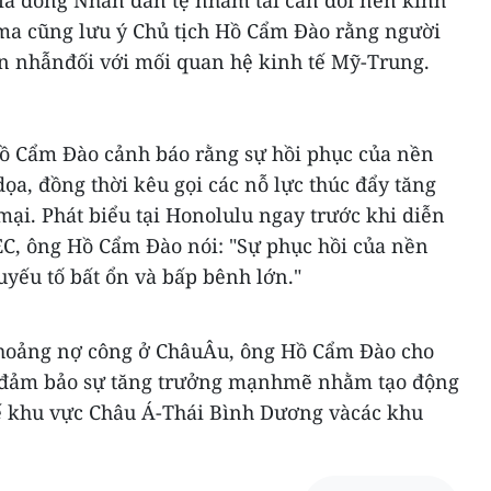
á đồng Nhân dân tệ nhằm tái cân đối nền kinh
ma cũng lưu ý Chủ tịch Hồ Cẩm Đào rằng người
n nhẫnđối với mối quan hệ kinh tế Mỹ-Trung.
Hồ Cẩm Đào cảnh báo rằng sự hồi phục của nền
dọa, đồng thời kêu gọi các nỗ lực thúc đẩy tăng
ại. Phát biểu tại Honolulu ngay trước khi diễn
C, ông Hồ Cẩm Đào nói: "Sự phục hồi của nền
yếu tố bất ổn và bấp bênh lớn."
hoảng nợ công ở ChâuÂu, ông Hồ Cẩm Đào cho
t "đảm bảo sự tăng trưởng mạnhmẽ nhằm tạo động
 tế khu vực Châu Á-Thái Bình Dương vàcác khu