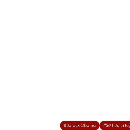
#Barack Obama
#Sở hữu trí tu