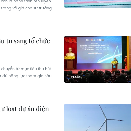
òn là hành trình rèn luyện
h trang vô giá cho sự trưởng
u tư sang tổ chức
chuyển từ mục tiêu thu hút
a đủ năng lực tham gia sâu
ư loạt dự án điện