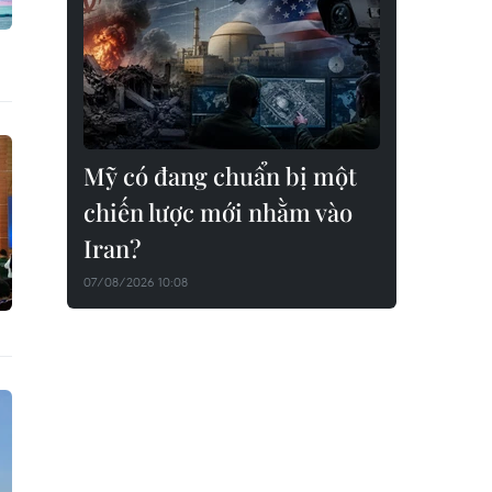
Mỹ có đang chuẩn bị một
chiến lược mới nhằm vào
Iran?
07/08/2026 10:08