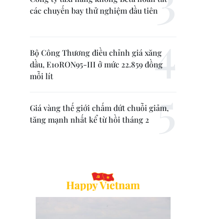
các chuyến bay thử nghiệm đầu tiên
Bộ Công Thương điều chỉnh giá xăng
dầu, E10RON95-III ở mức 22.859 đồng
mỗi lít
Giá vàng thế giới chấm dứt chuỗi giảm,
tăng mạnh nhất kể từ hồi tháng 2