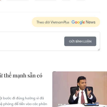
Theo dõi VietnamPlus
GỬI BÌNH LUẬN
từ thế mạnh sẵn có
ột bước đi đúng hướng vì đã
ệ phóng để tiến vào các phân