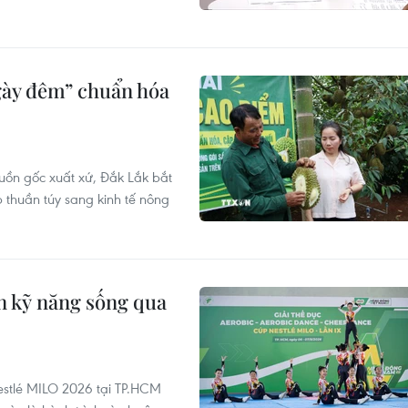
gày đêm” chuẩn hóa
uồn gốc xuất xứ, Đắk Lắk bắt
 thuần túy sang kinh tế nông
n kỹ năng sống qua
estlé MILO 2026 tại TP.HCM