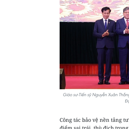
Giáo sư-Tiến sỹ Nguyễn Xuân Thắng
Đạ
Công tác bảo vệ nền tảng t
điểm sai trái, thù địch tron