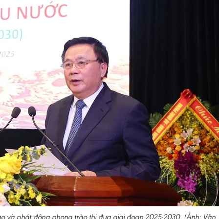
ạo và phát động phong trào thi đua giai đoạn 2025-2030. (Ảnh: Văn