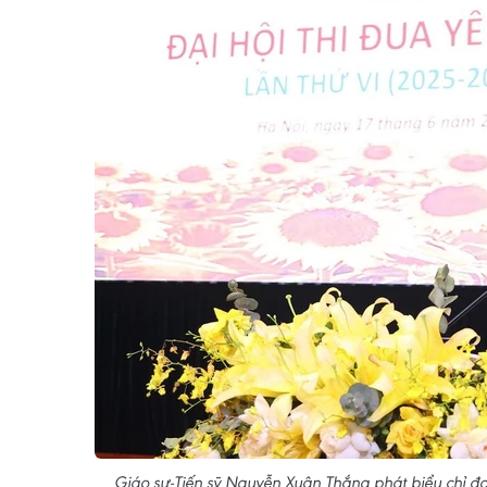
Giáo sư-Tiến sỹ Nguyễn Xuân Thắng phát biểu chỉ đ