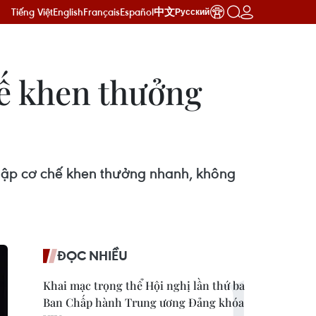
Tiếng Việt
English
Français
Español
中文
Русский
ế khen thưởng
 lập cơ chế khen thưởng nhanh, không
ĐỌC NHIỀU
Khai mạc trọng thể Hội nghị lần thứ ba
Ban Chấp hành Trung ương Đảng khóa