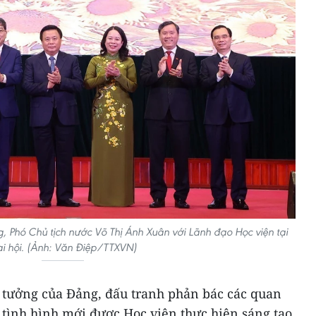
, Phó Chủ tịch nước Võ Thị Ánh Xuân với Lãnh đạo Học viện tại
i hội. (Ảnh: Văn Điệp/TTXVN)
ư tưởng của Đảng, đấu tranh phản bác các quan
g tình hình mới được Học viện thực hiện sáng tạo,