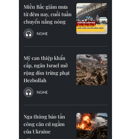
Miền Bắc giảm mưa
từ đêm nay, cuối tuần
chuyển nắng nóng
NGHE
Mỹ can thiệp khẩn
cấp, ngăn Israel mở
rộng đòn trừng phạt
Hezbollah
NGHE
Nga thông báo tấn
công căn cứ ngầm
của Ukraine