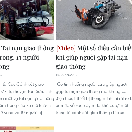
 Tai nạn giao thông
Một số điều cần biế
rọng, 13 người
khi giúp người gặp tai nạn
ong
giao thông
36
18/07/2022 12:11
in từ Cục Cảnh sát giao
"Có tình huống người cứu giúp người
/7, tại huyện Tân Sơn, tỉnh
gặp tai nạn giao thông mà không có
ra một vụ tai nạn giao thông
điện thoại, thiết bị thông minh thì rủi ro b
iêm trọng của xe ôtô khách
oan ức về sau xảy ra là khá cao," một
tử vong và 10 người bị
trung tá cảnh sát giao thông chia sẻ.