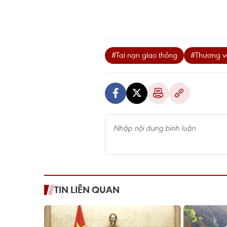
#Tai nạn giao thông
#Thương v
TIN LIÊN QUAN