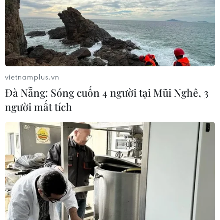
vietnamplus.vn
Đà Nẵng: Sóng cuốn 4 người tại Mũi Nghê, 3
người mất tích