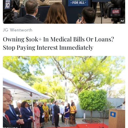
JG Wentworth
Owning $10k+ In Medical Bills Or Loans?
Stop Paying Interest Immediately
Cảnh vắng vẻ trên đường phố tại Paris, Pháp. (Ảnh:
THX/TTXVN)
Nền kinh tế Pháp có thể sẽ tiếp tục suy giảm
trong 3 tháng cuối năm do tác động của các lệnh
giới nghiêm áp dụng tại nhiều vùng đô thị của