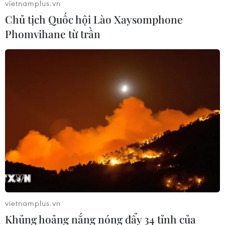
vietnamplus.vn
Chủ tịch Quốc hội Lào Xaysomphone
Phomvihane từ trần
Kinh tế Eurozone ''chùn bước'' vì đại dịch
COVID-19
vietnamplus.vn
23/10/2020 12:54
Khủng hoảng nắng nóng đẩy 34 tỉnh của
Chỉ số PMI của Eurozone tháng 10 giảm xuống mức 49,2