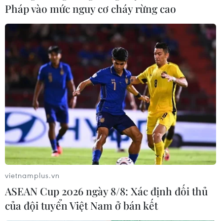
Pháp vào mức nguy cơ cháy rừng cao
điểm, đánh dấu tháng giảm thứ 3 liên tiếp và đây cũng
là mức thấp nhất trong 4 tháng qua.
vietnamplus.vn
ASEAN Cup 2026 ngày 8/8: Xác định đối thủ
của đội tuyển Việt Nam ở bán kết