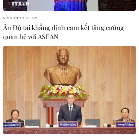
vietnamplus.vn
Ấn Độ tái khẳng định cam kết tăng cường
quan hệ với ASEAN
Chuyên gia Pháp cảnh báo virus SARS-
CoV-2 đang lây lan nhanh hơn
23/10/2020 12:19
Chuyên gia dịch tễ học Arnaud Fontanet nhận định đợt
lạnh trong tháng 9 đã khiến virus nhanh chóng lây lan
khắp châu Âu do mọi người có xu hướng ở trong các
không gian kín nhiều hơn.