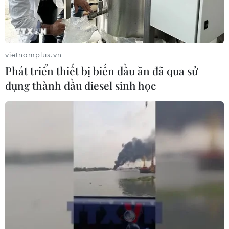
vietnamplus.vn
Phát triển thiết bị biến dầu ăn đã qua sử
dụng thành dầu diesel sinh học
TIN CÙNG CHUYÊN MỤC
Thị trường vaccine thế giới chuyển
hướng sang người cao tuổi
08/08/2026 15:01