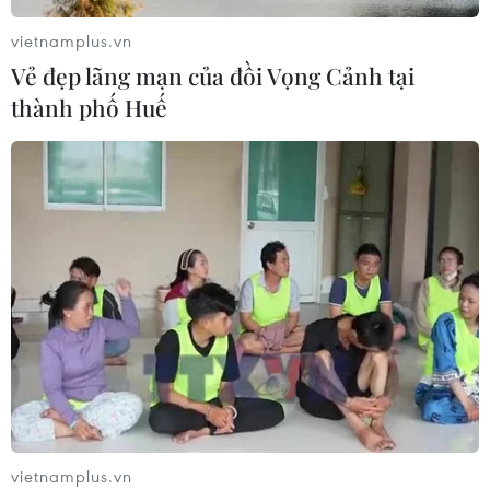
vietnamplus.vn
Vẻ đẹp lãng mạn của đồi Vọng Cảnh tại
Ngân hàng Trung ương Trung Quốc
thành phố Huế
mua thêm 20 tấn vàng trong tháng 7
07/08/2026 15:21
Xem thêm
CƠ QUAN CHỦ QUẢN: THÔNG TẤN XÃ VIỆT NAM
Tổng Biên tập: TRẦN TIẾN DUẨN
vietnamplus.vn