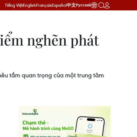
Tiếng Việt
English
Français
Español
中文
Русский
điểm nghẽn phát
 nêu tầm quan trọng của một trung tâm