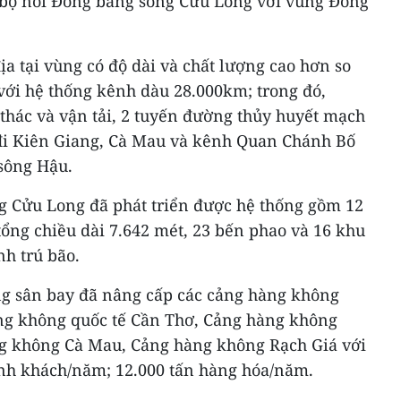
 bộ nối Đồng bằng sông Cửu Long với vùng Đông
a tại vùng có độ dài và chất lượng cao hơn so
với hệ thống kênh dàu 28.000km; trong đó,
thác và vận tải, 2 tuyến đường thủy huyết mạch
đi Kiên Giang, Cà Mau và kênh Quan Chánh Bố
 sông Hậu.
g Cửu Long đã phát triển được hệ thống gồm 12
tổng chiều dài 7.642 mét, 23 bến phao và 16 khu
nh trú bão.
ng sân bay đã nâng cấp các cảng hàng không
ng không quốc tế Cần Thơ, Cảng hàng không
ng không Cà Mau, Cảng hàng không Rạch Giá với
hành khách/năm; 12.000 tấn hàng hóa/năm.