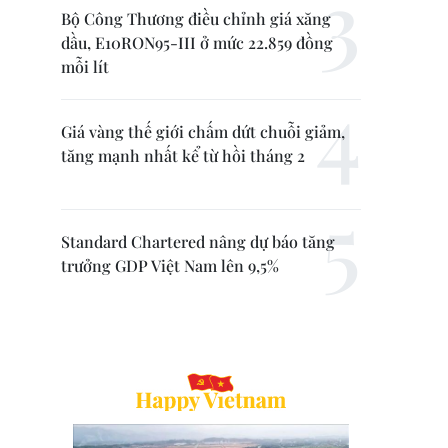
Bộ Công Thương điều chỉnh giá xăng
dầu, E10RON95-III ở mức 22.859 đồng
mỗi lít
Giá vàng thế giới chấm dứt chuỗi giảm,
tăng mạnh nhất kể từ hồi tháng 2
Standard Chartered nâng dự báo tăng
trưởng GDP Việt Nam lên 9,5%