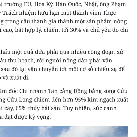
thị trường EU, Hoa Kỳ, Hàn Quốc, Nhật, ông Phạm
y Trách nhiệm hữu hạn một thành viên Thực
 trong cấu thành giá thành một sản phẩm nông
 cao, bất hợp lý, chiếm tới 30% và chủ yếu do chi
khẩu một quả dứa phải qua nhiều công đoạn xử
khâu thu hoạch, rồi người nông dân phải vận
 sau đó lại vận chuyển tới một cơ sở chiếu xạ để
 và xuất đi.
ám đốc Chi nhánh Tân cảng Đồng bằng sông Cửu
ông Cửu Long chiếm đến hơn 95% kim ngạch xuất
i cây, 65% thủy hải sản. Tuy nhiên, sức cạnh
a đạt được kỳ vọng.