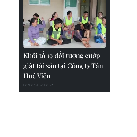
Khởi tố 19 đối tượng cướp
giật tài sản tại Công ty Tân
Huê Viên
08/08/2026 08:52